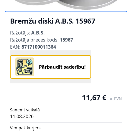
Bremžu diski A.B.S. 15967
Product information
Ražotājs:
A.B.S.
Ražotāja preces kods:
15967
EAN:
8717109011364
Pārbaudīt saderību!
11,67 €
ar PVN
Saņemt veikalā
11.08.2026
Venipak kurjers