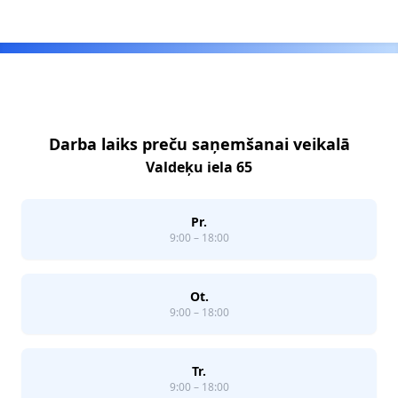
Footer
Darba laiks preču saņemšanai veikalā
Valdeķu iela 65
Pr.
9:00 – 18:00
Ot.
9:00 – 18:00
Tr.
9:00 – 18:00