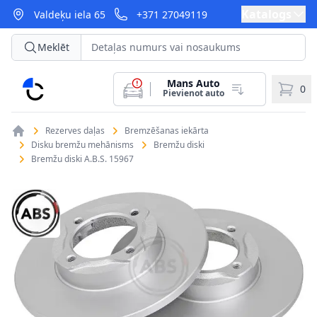
Katalogs
Valdeķu iela 65
+371 27049119
Meklēt
Mans Auto
CarParts
0
Pievienot auto
Rezerves daļas
Bremzēšanas iekārta
Disku bremžu mehānisms
Bremžu diski
Bremžu diski A.B.S. 15967