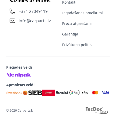
Sazinies ar mums
Kontakti
+371 27049119
Iegādāšanās noteikumi
info@carparts.lv
Preču atgriešana
Garantija
Privātuma politika
Piegādes veidi
Apmaksas veidi
©
2026
Carparts.lv