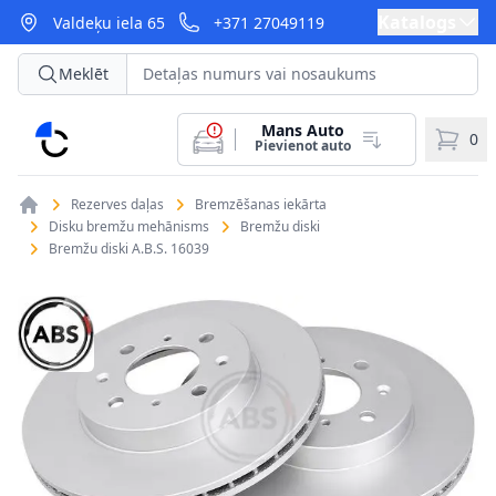
Katalogs
Valdeķu iela 65
+371 27049119
Meklēt
Mans Auto
CarParts
0
Pievienot auto
Rezerves daļas
Bremzēšanas iekārta
Disku bremžu mehānisms
Bremžu diski
Bremžu diski A.B.S. 16039