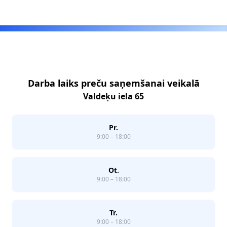
Footer
Darba laiks preču saņemšanai veikalā
Valdeķu iela 65
Pr.
9:00 – 18:00
Ot.
9:00 – 18:00
Tr.
9:00 – 18:00