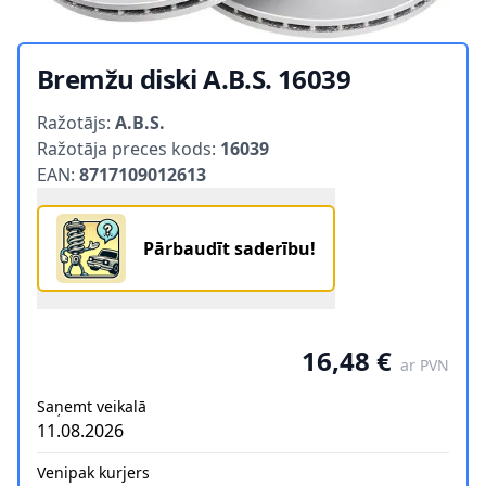
Bremžu diski A.B.S. 16039
Product information
Ražotājs:
A.B.S.
Ražotāja preces kods:
16039
EAN:
8717109012613
Pārbaudīt saderību!
16,48 €
ar PVN
Saņemt veikalā
11.08.2026
Venipak kurjers