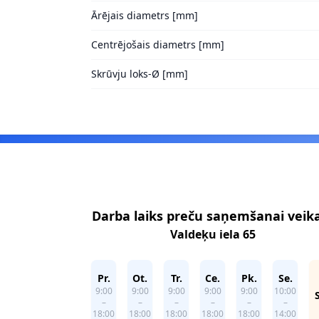
Ārējais diametrs [mm]
Centrējošais diametrs [mm]
Skrūvju loks-Ø [mm]
Footer
Darba laiks preču saņemšanai veik
Valdeķu iela 65
Pr.
Ot.
Tr.
Ce.
Pk.
Se.
9:00
9:00
9:00
9:00
9:00
10:00
–
–
–
–
–
–
18:00
18:00
18:00
18:00
18:00
14:00