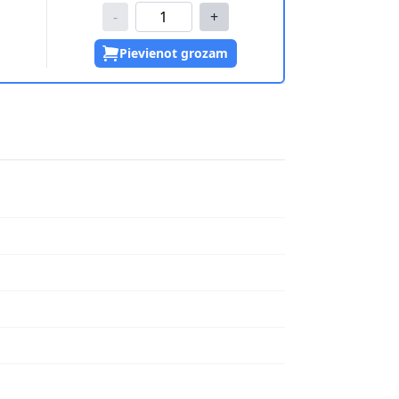
-
+
Pievienot grozam