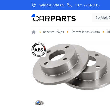
Valdeķu iela 65
+371 27049119
CarParts
Meklē
Rezerves daļas
Bremzēšanas iekārta
D
BREMŽU DISKI A.B.S. 16065 1