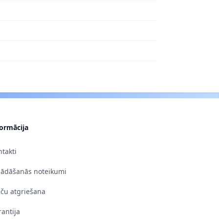
formācija
takti
gādāšanās noteikumi
eču atgriešana
antija