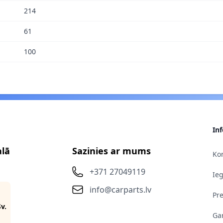
214
61
100
In
alā
Sazinies ar mums
Kon
+371 27049119
Ie
info@carparts.lv
Pr
Sv.
Gar