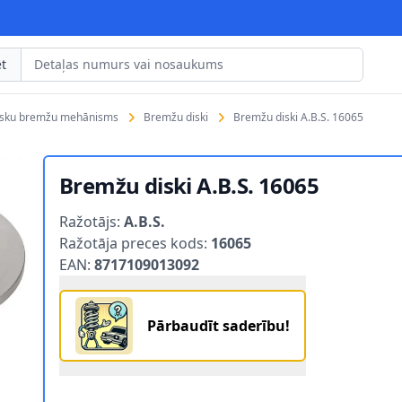
t
isku bremžu mehānisms
Bremžu diski
Bremžu diski A.B.S. 16065
Bremžu diski A.B.S. 16065
Product information
Ražotājs:
A.B.S.
Ražotāja preces kods:
16065
EAN:
8717109013092
Pārbaudīt saderību!