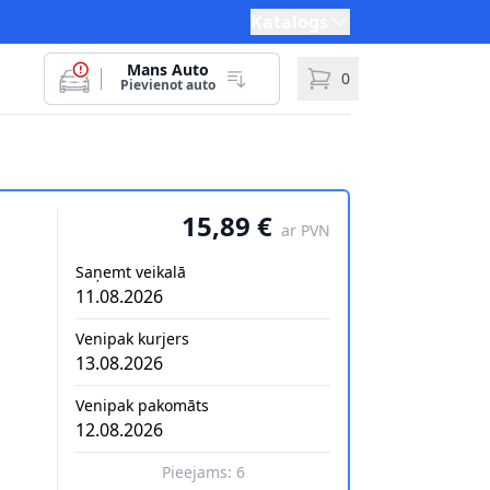
Katalogs
Mans Auto
0
Pievienot auto
15,89 €
ar PVN
Saņemt veikalā
11.08.2026
Venipak kurjers
13.08.2026
Venipak pakomāts
12.08.2026
Pieejams:
6