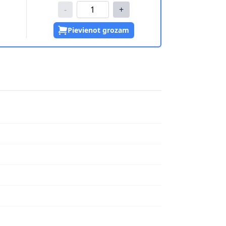
-
+
Pievienot grozam