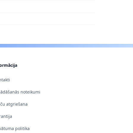
formācija
takti
gādāšanās noteikumi
eču atgriešana
antija
vātuma politika