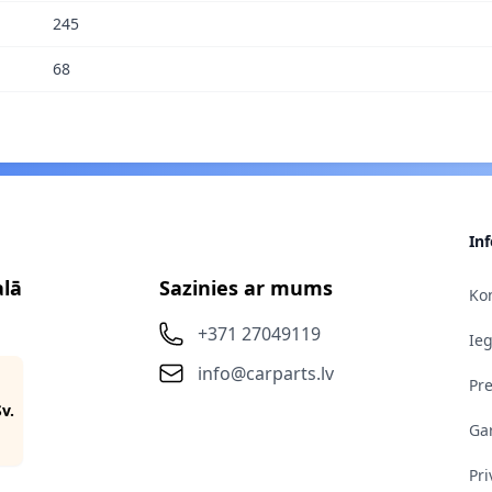
245
68
In
alā
Sazinies ar mums
Kon
+371 27049119
Ie
info@carparts.lv
Pr
Sv.
Gar
Pri