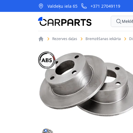
Valdeķu iela 65
+371 27049119
CarParts
Meklē
Rezerves daļas
Bremzēšanas iekārta
D
BREMŽU DISKI A.B.S. 16068 1