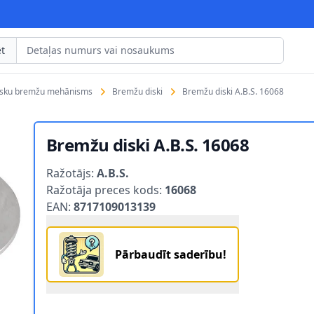
t
isku bremžu mehānisms
Bremžu diski
Bremžu diski A.B.S. 16068
Bremžu diski A.B.S. 16068
Product information
Ražotājs:
A.B.S.
Ražotāja preces kods:
16068
EAN:
8717109013139
Pārbaudīt saderību!