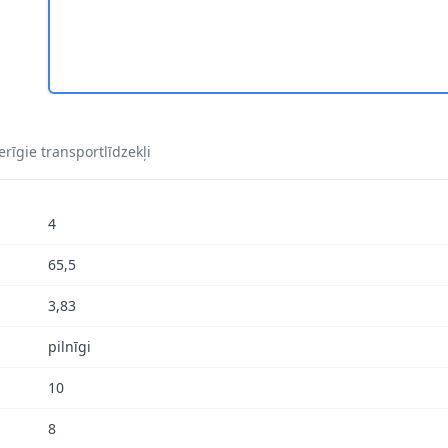
rīgie transportlīdzekļi
4
65,5
3,83
pilnīgi
10
8