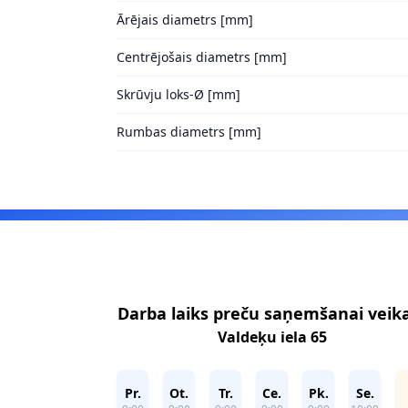
Ārējais diametrs [mm]
Centrējošais diametrs [mm]
Skrūvju loks-Ø [mm]
Rumbas diametrs [mm]
Footer
Darba laiks preču saņemšanai veik
Valdeķu iela 65
Pr.
Ot.
Tr.
Ce.
Pk.
Se.