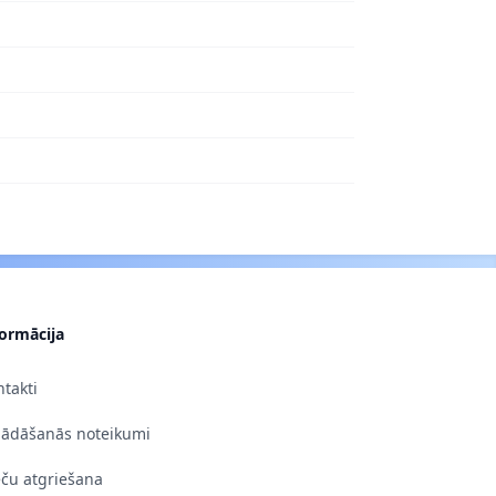
formācija
takti
gādāšanās noteikumi
eču atgriešana