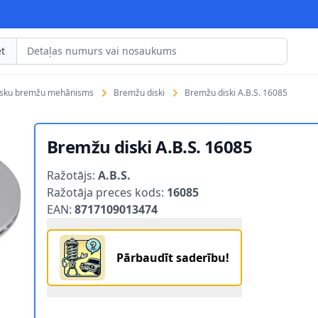
t
isku bremžu mehānisms
Bremžu diski
Bremžu diski A.B.S. 16085
Bremžu diski A.B.S. 16085
Product information
Ražotājs:
A.B.S.
Ražotāja preces kods:
16085
EAN:
8717109013474
Pārbaudīt saderību!