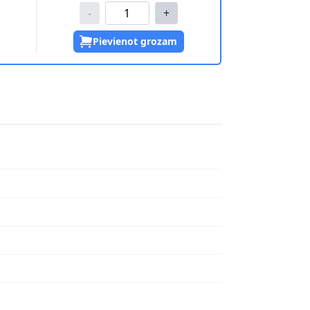
-
+
Pievienot grozam