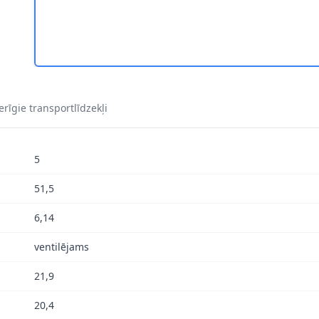
rīgie transportlīdzekļi
5
51,5
6,14
ventilējams
21,9
20,4