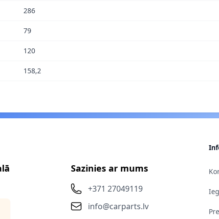
286
79
120
158,2
In
alā
Sazinies ar mums
Kon
+371 27049119
Ie
info@carparts.lv
Pr