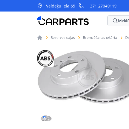
Valdeķu iela 65
+371 27049119
CarParts
Meklē
Rezerves daļas
Bremzēšanas iekārta
D
BREMŽU DISKI A.B.S. 16085 1