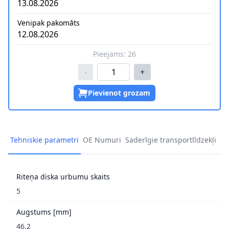
13.08.2026
Venipak pakomāts
12.08.2026
Pieejams:
26
-
+
Pievienot grozam
Tehniskie parametri
OE Numuri
Saderīgie transportlīdzekļi
Riteņa diska urbumu skaits
5
Augstums [mm]
46,2