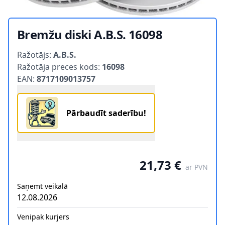
Bremžu diski A.B.S. 16098
Product information
Ražotājs:
A.B.S.
Ražotāja preces kods:
16098
EAN:
8717109013757
Pārbaudīt saderību!
21,73 €
ar PVN
Saņemt veikalā
12.08.2026
Venipak kurjers