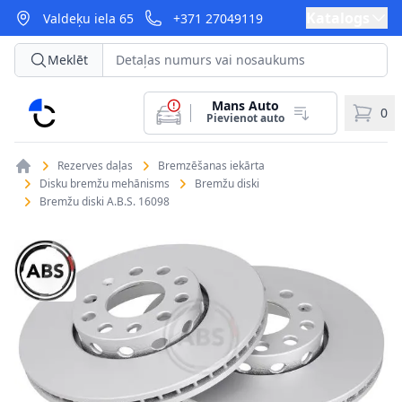
Katalogs
Valdeķu iela 65
+371 27049119
Meklēt
Mans Auto
CarParts
0
Pievienot auto
Rezerves daļas
Bremzēšanas iekārta
Disku bremžu mehānisms
Bremžu diski
Bremžu diski A.B.S. 16098