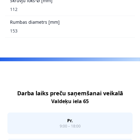
Skrūvju loks-Ø [mm]
112
Rumbas diametrs [mm]
153
Footer
Darba laiks preču saņemšanai veikalā
Valdeķu iela 65
Pr.
9:00 – 18:00