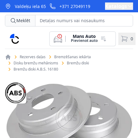
Katalogs
Valdeķu iela 65
+371 27049119
Meklēt
Mans Auto
CarParts
0
Pievienot auto
Rezerves daļas
Bremzēšanas iekārta
Disku bremžu mehānisms
Bremžu diski
Bremžu diski A.B.S. 16180