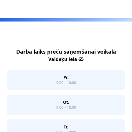
Footer
Darba laiks preču saņemšanai veikalā
Valdeķu iela 65
Pr.
9:00 – 18:00
Ot.
9:00 – 18:00
Tr.