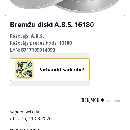
Bremžu diski A.B.S. 16180
Product information
Ražotājs:
A.B.S.
Ražotāja preces kods:
16180
EAN:
8717109014990
Pārbaudīt saderību!
13,93 €
ar PVN
Saņemt veikalā
otrdien, 11.08.2026
Venipak kurjers