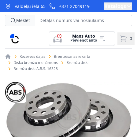
Katalogs
Valdeķu iela 65
+371 27049119
Meklēt
Mans Auto
CarParts
0
Pievienot auto
Rezerves daļas
Bremzēšanas iekārta
Disku bremžu mehānisms
Bremžu diski
Bremžu diski A.B.S. 16328