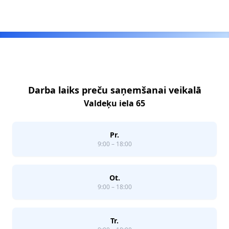
Footer
Darba laiks preču saņemšanai veikalā
Valdeķu iela 65
Pr.
9:00 – 18:00
Ot.
9:00 – 18:00
Tr.