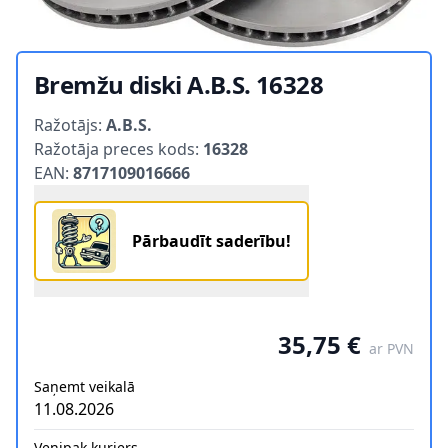
Bremžu diski A.B.S. 16328
Product information
Ražotājs:
A.B.S.
Ražotāja preces kods:
16328
EAN:
8717109016666
Pārbaudīt saderību!
35,75 €
ar PVN
Saņemt veikalā
11.08.2026
Venipak kurjers