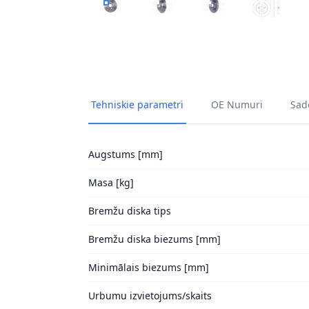
BREMŽU DISKI HELLA 8DD 355 109-051 1
BREMŽU DISKI HELLA 8DD 355 10
BREMŽU DISKI HELLA 
BREMŽU DI
Tehniskie parametri
OE Numuri
Sade
Augstums [mm]
Masa [kg]
Bremžu diska tips
Bremžu diska biezums [mm]
Minimālais biezums [mm]
Urbumu izvietojums/skaits