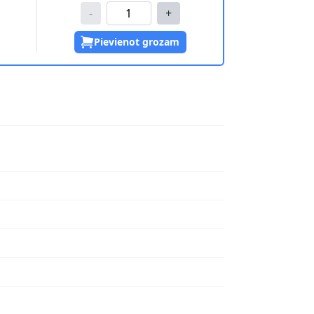
-
+
Pievienot grozam