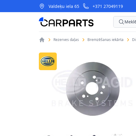
Valdeķu iela 65
+371 27049119
CarParts
Meklē
Rezerves daļas
Bremzēšanas iekārta
D