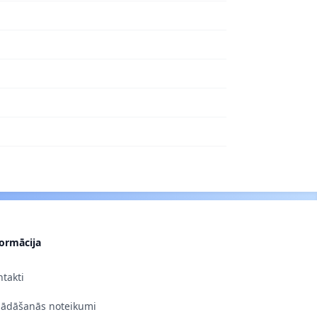
formācija
takti
gādāšanās noteikumi