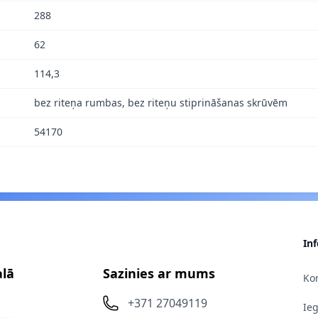
288
62
114,3
bez riteņa rumbas, bez riteņu stiprināšanas skrūvēm
54170
In
alā
Sazinies ar mums
Kon
+371 27049119
Ie