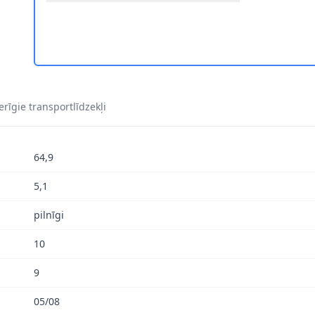
9-051 2
8DD 355 109-051 3
SKI HELLA 8DD 355 109-051 4
rīgie transportlīdzekļi
64,9
5,1
pilnīgi
10
9
05/08