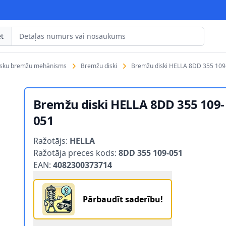
t
isku bremžu mehānisms
Bremžu diski
Bremžu diski HELLA 8DD 355 109
Bremžu diski HELLA 8DD 355 109-
051
Product information
Ražotājs:
HELLA
Ražotāja preces kods:
8DD 355 109-051
EAN:
4082300373714
Pārbaudīt saderību!