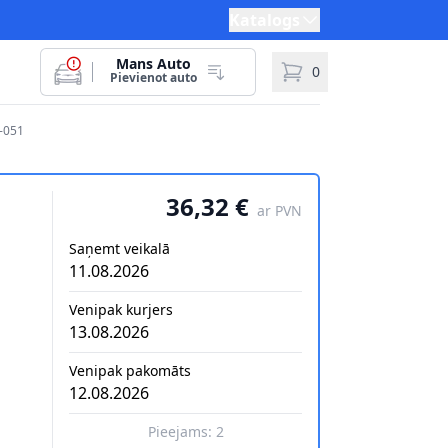
Katalogs
Mans Auto
0
Pievienot auto
-051
36,32 €
ar PVN
Saņemt veikalā
11.08.2026
Venipak kurjers
13.08.2026
Venipak pakomāts
12.08.2026
Pieejams:
2