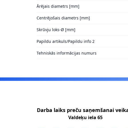
Ārējais diametrs [mm]
Centrējošais diametrs [mm]
Skrūvju loks-Ø [mm]
Papildu artikuls/Papildu info 2
Tehniskās informācijas numurs
Footer
Darba laiks preču saņemšanai veik
Valdeķu iela 65