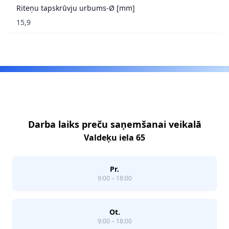
Riteņu tapskrūvju urbums-Ø [mm]
15,9
Footer
Darba laiks preču saņemšanai veikalā
Valdeķu iela 65
Pr.
9:00 – 18:00
Ot.
9:00 – 18:00