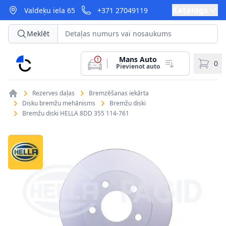
Katalogs
Valdeķu iela 65
+371 27049119
Meklēt
Mans Auto
CarParts
0
Pievienot auto
Rezerves daļas
Bremzēšanas iekārta
Disku bremžu mehānisms
Bremžu diski
Bremžu diski HELLA 8DD 355 114-761