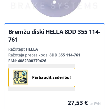
Bremžu diski HELLA 8DD 355 114-
761
Product information
Ražotājs:
HELLA
Ražotāja preces kods:
8DD 355 114-761
EAN:
4082300379426
Pārbaudīt saderību!
27,53 €
ar PVN