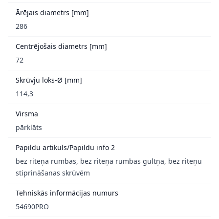
Ārējais diametrs [mm]
286
Centrējošais diametrs [mm]
72
Skrūvju loks-Ø [mm]
114,3
Virsma
pārklāts
Papildu artikuls/Papildu info 2
bez riteņa rumbas, bez riteņa rumbas gultņa, bez riteņu
stiprināšanas skrūvēm
Tehniskās informācijas numurs
54690PRO