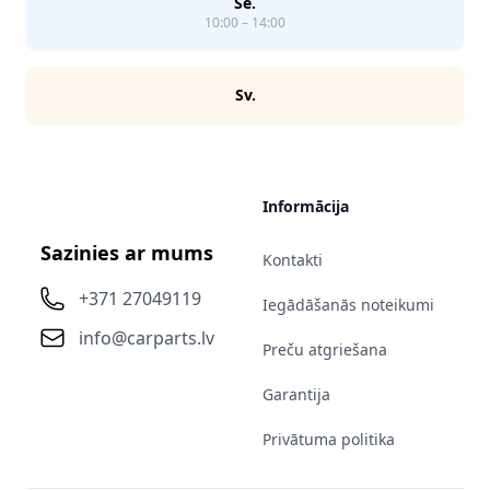
Se.
10:00 – 14:00
Sv.
Informācija
Sazinies ar mums
Kontakti
+371 27049119
Iegādāšanās noteikumi
info@carparts.lv
Preču atgriešana
Garantija
Privātuma politika