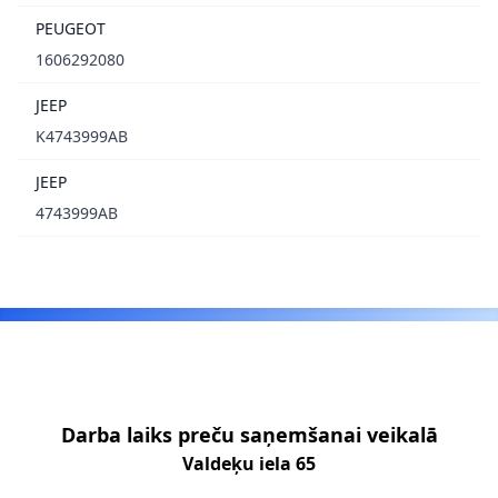
PEUGEOT
1606292080
JEEP
K4743999AB
JEEP
4743999AB
Footer
Darba laiks preču saņemšanai veikalā
Valdeķu iela 65