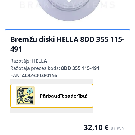
Bremžu diski HELLA 8DD 355 115-
491
Product information
Ražotājs:
HELLA
Ražotāja preces kods:
8DD 355 115-491
EAN:
4082300380156
Pārbaudīt saderību!
32,10 €
ar PVN