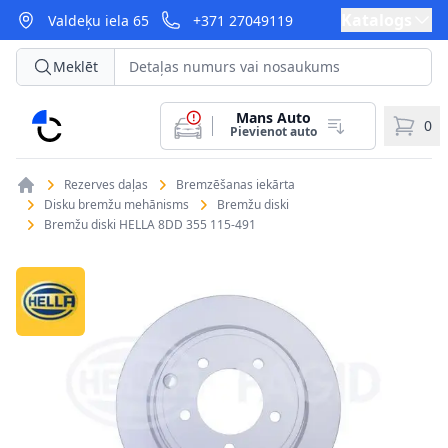
Katalogs
Valdeķu iela 65
+371 27049119
Meklēt
Mans Auto
CarParts
0
Pievienot auto
Rezerves daļas
Bremzēšanas iekārta
Disku bremžu mehānisms
Bremžu diski
Bremžu diski HELLA 8DD 355 115-491