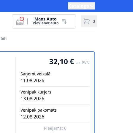
Katalogs
Mans Auto
0
Pievienot auto
-061
32,10 €
ar PVN
Saņemt veikalā
11.08.2026
Venipak kurjers
13.08.2026
Venipak pakomāts
12.08.2026
Pieejams:
0