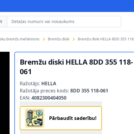
t
isku bremžu mehānisms
Bremžu diski
Bremžu diski HELLA 8DD 355 118
Bremžu diski HELLA 8DD 355 118-
061
Product information
Ražotājs:
HELLA
Ražotāja preces kods:
8DD 355 118-061
EAN:
4082300404050
Pārbaudīt saderību!