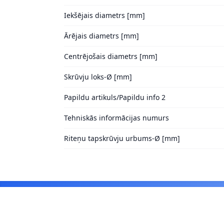
Iekšējais diametrs [mm]
Ārējais diametrs [mm]
Centrējošais diametrs [mm]
Skrūvju loks-Ø [mm]
Papildu artikuls/Papildu info 2
Tehniskās informācijas numurs
Riteņu tapskrūvju urbums-Ø [mm]
Footer