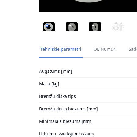
BREMŽU DISKI HELLA 8DD 355 118-061 1
BREMŽU DISKI HELLA 8DD 355 11
BREMŽU DISKI HELLA 
BREMŽU DI
Tehniskie parametri
OE Numuri
Sade
Augstums [mm]
Masa [kg]
Bremžu diska tips
Bremžu diska biezums [mm]
Minimālais biezums [mm]
Urbumu izvietojums/skaits