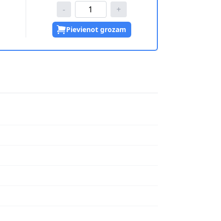
-
+
Pievienot grozam