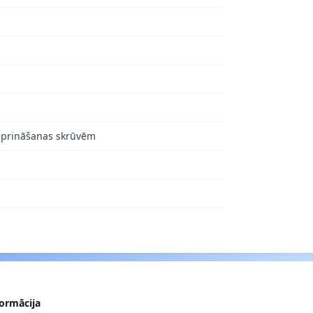
tiprināšanas skrūvēm
formācija