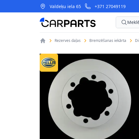
Valdeķu iela 65
+371 27049119
CarParts
Meklē
Rezerves daļas
Bremzēšanas iekārta
D