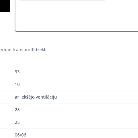
8-061 2
8DD 355 118-061 3
SKI HELLA 8DD 355 118-061 4
rīgie transportlīdzekļi
93
10
ar iekšējo ventilāciju
28
25
06/06