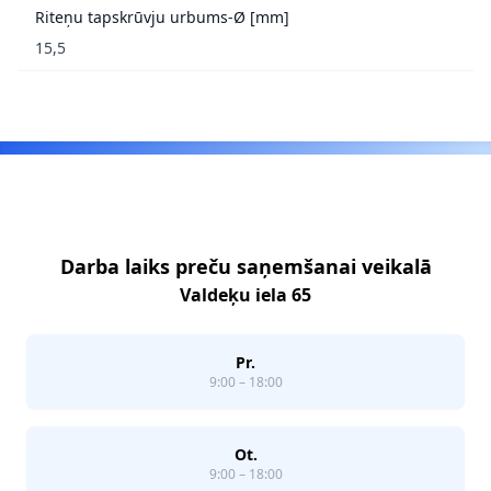
Riteņu tapskrūvju urbums-Ø [mm]
15,5
Footer
Darba laiks preču saņemšanai veikalā
Valdeķu iela 65
Pr.
9:00 – 18:00
Ot.
9:00 – 18:00