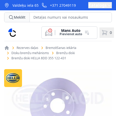
Katalogs
Valdeķu iela 65
+371 27049119
Meklēt
Mans Auto
CarParts
0
Pievienot auto
Rezerves daļas
Bremzēšanas iekārta
Disku bremžu mehānisms
Bremžu diski
Bremžu diski HELLA 8DD 355 122-431