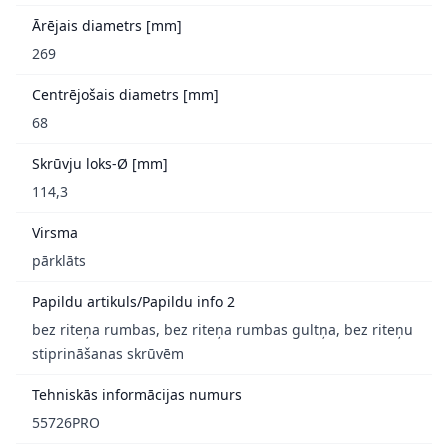
Ārējais diametrs [mm]
269
Centrējošais diametrs [mm]
68
Skrūvju loks-Ø [mm]
114,3
Virsma
pārklāts
Papildu artikuls/Papildu info 2
bez riteņa rumbas, bez riteņa rumbas gultņa, bez riteņu
stiprināšanas skrūvēm
Tehniskās informācijas numurs
55726PRO