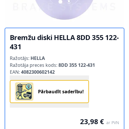
Bremžu diski HELLA 8DD 355 122-
431
Product information
Ražotājs:
HELLA
Ražotāja preces kods:
8DD 355 122-431
EAN:
4082300602142
Pārbaudīt saderību!
23,98 €
ar PVN