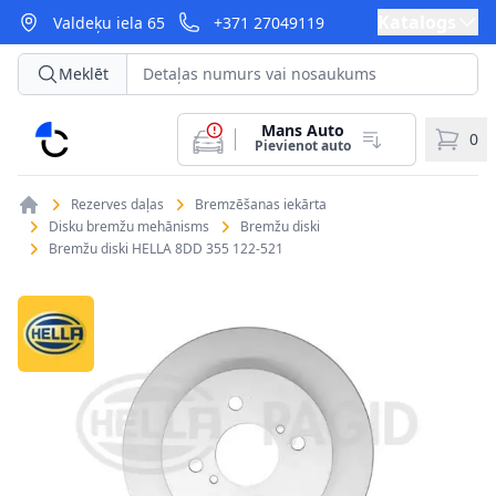
Katalogs
Valdeķu iela 65
+371 27049119
Meklēt
Mans Auto
CarParts
0
Pievienot auto
Rezerves daļas
Bremzēšanas iekārta
Disku bremžu mehānisms
Bremžu diski
Bremžu diski HELLA 8DD 355 122-521