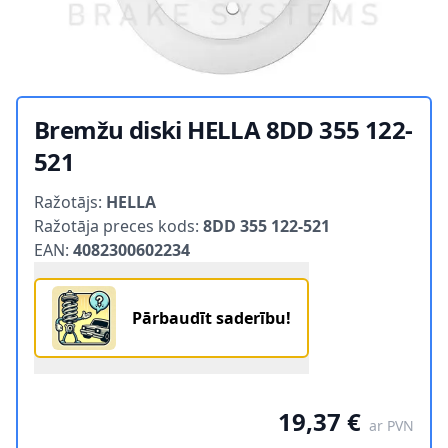
Bremžu diski HELLA 8DD 355 122-
521
Product information
Ražotājs:
HELLA
Ražotāja preces kods:
8DD 355 122-521
EAN:
4082300602234
Pārbaudīt saderību!
19,37 €
ar PVN