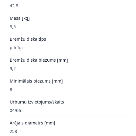
42,8
Masa [kg]
3,5
Bremžu diska tips
pilnīgi
Bremžu diska biezums [mm]
9,2
Minimālais biezums [mm]
8
Urbumu izvietojums/skaits
04/06
Ārējais diametrs [mm]
258