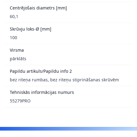
Centrējošais diametrs [mm]
60,1
Skrūvju loks-Ø [mm]
100
Virsma
pārklāts
Papildu artikuls/Papildu info 2
bez riteņa rumbas, bez riteņu stiprināšanas skrūvēm
Tehniskās informācijas numurs
55279PRO
Footer