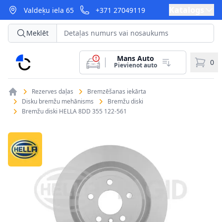
Katalogs
Valdeķu iela 65
+371 27049119
Meklēt
Mans Auto
CarParts
0
Pievienot auto
Rezerves daļas
Bremzēšanas iekārta
Disku bremžu mehānisms
Bremžu diski
Bremžu diski HELLA 8DD 355 122-561