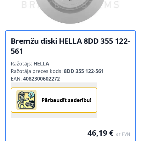
Bremžu diski HELLA 8DD 355 122-
561
Product information
Ražotājs:
HELLA
Ražotāja preces kods:
8DD 355 122-561
EAN:
4082300602272
Pārbaudīt saderību!
46,19 €
ar PVN