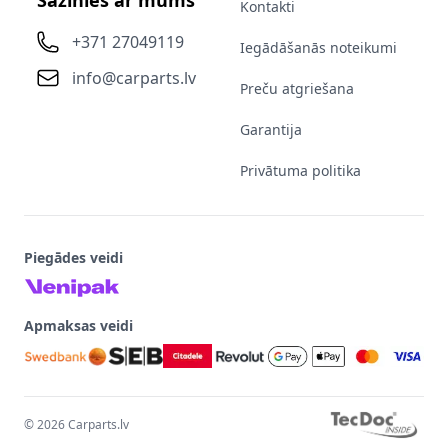
Sazinies ar mums
Kontakti
+371 27049119
Iegādāšanās noteikumi
info@carparts.lv
Preču atgriešana
Garantija
Privātuma politika
Piegādes veidi
Apmaksas veidi
©
2026
Carparts.lv