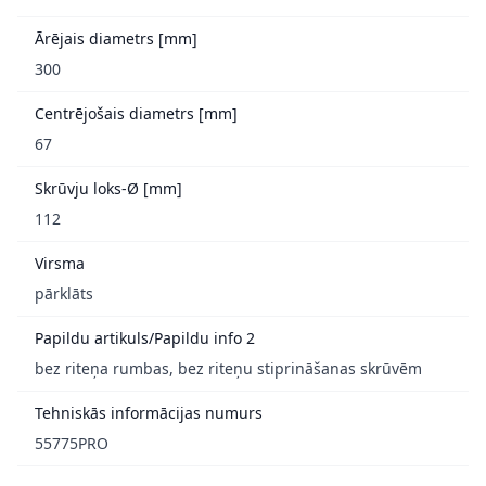
Ārējais diametrs [mm]
300
Centrējošais diametrs [mm]
67
Skrūvju loks-Ø [mm]
112
Virsma
pārklāts
Papildu artikuls/Papildu info 2
bez riteņa rumbas, bez riteņu stiprināšanas skrūvēm
Tehniskās informācijas numurs
55775PRO