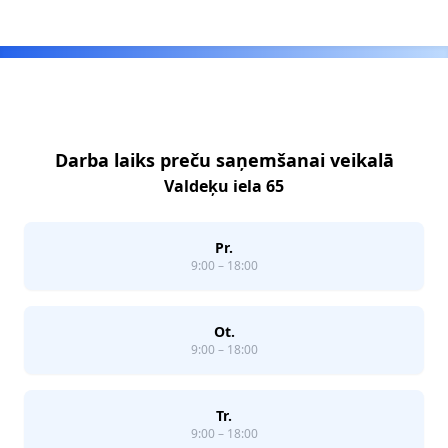
Footer
Darba laiks preču saņemšanai veikalā
Valdeķu iela 65
Pr.
9:00 – 18:00
Ot.
9:00 – 18:00
Tr.
9:00 – 18:00