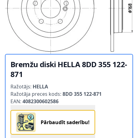
Bremžu diski HELLA 8DD 355 122-
871
Product information
Ražotājs:
HELLA
Ražotāja preces kods:
8DD 355 122-871
EAN:
4082300602586
Pārbaudīt saderību!