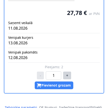
27,78 €
ar PVN
Saņemt veikalā
11.08.2026
Venipak kurjers
13.08.2026
Venipak pakomāts
12.08.2026
Pieejams:
2
-
+
Pievienot grozam
Tehniskie parametri
OE Numuri
Saderīgie transportlīdzekļi