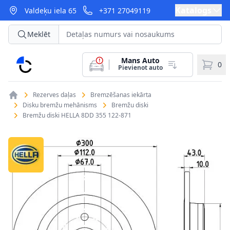
Katalogs
Valdeķu iela 65
+371 27049119
Meklēt
Mans Auto
CarParts
0
Pievienot auto
Rezerves daļas
Bremzēšanas iekārta
Disku bremžu mehānisms
Bremžu diski
Bremžu diski HELLA 8DD 355 122-871