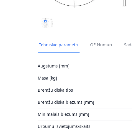
BREMŽU DISKI HELLA 8DD 355 122-971 1
Tehniskie parametri
OE Numuri
Sade
Augstums [mm]
Masa [kg]
Bremžu diska tips
Bremžu diska biezums [mm]
Minimālais biezums [mm]
Urbumu izvietojums/skaits