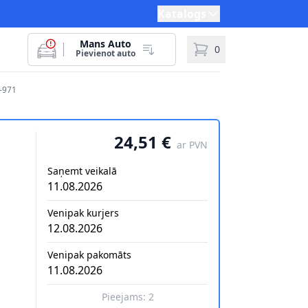
Katalogs
Mans Auto
0
Pievienot auto
-971
24,51 €
ar PVN
Saņemt veikalā
11.08.2026
Venipak kurjers
12.08.2026
Venipak pakomāts
11.08.2026
Pieejams:
2