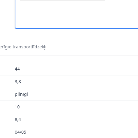
rīgie transportlīdzekļi
44
3,8
pilnīgi
10
8,4
04/05