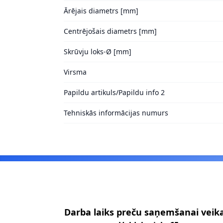
Ārējais diametrs [mm]
Centrējošais diametrs [mm]
Skrūvju loks-Ø [mm]
Virsma
Papildu artikuls/Papildu info 2
Tehniskās informācijas numurs
Footer
Darba laiks preču saņemšanai veik