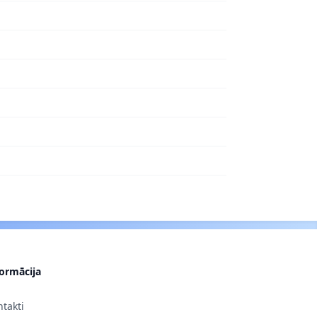
formācija
takti