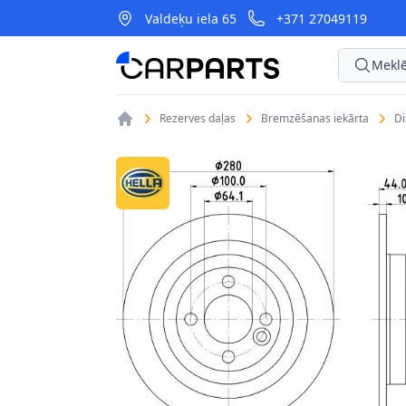
Valdeķu iela 65
+371 27049119
CarParts
Meklē
Rezerves daļas
Bremzēšanas iekārta
D