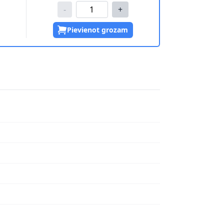
-
+
Pievienot grozam