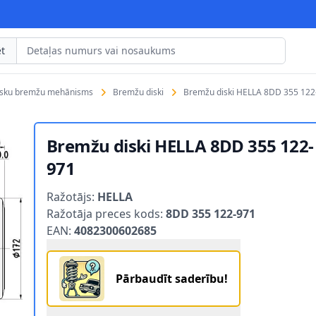
t
isku bremžu mehānisms
Bremžu diski
Bremžu diski HELLA 8DD 355 122
Bremžu diski HELLA 8DD 355 122-
971
Product information
Ražotājs:
HELLA
Ražotāja preces kods:
8DD 355 122-971
EAN:
4082300602685
Pārbaudīt saderību!