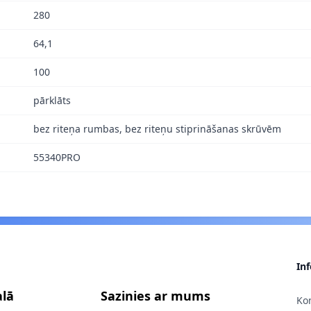
280
64,1
100
pārklāts
bez riteņa rumbas, bez riteņu stiprināšanas skrūvēm
55340PRO
In
alā
Sazinies ar mums
Kon