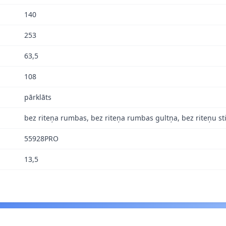
140
253
63,5
108
pārklāts
bez riteņa rumbas, bez riteņa rumbas gultņa, bez riteņu s
55928PRO
13,5