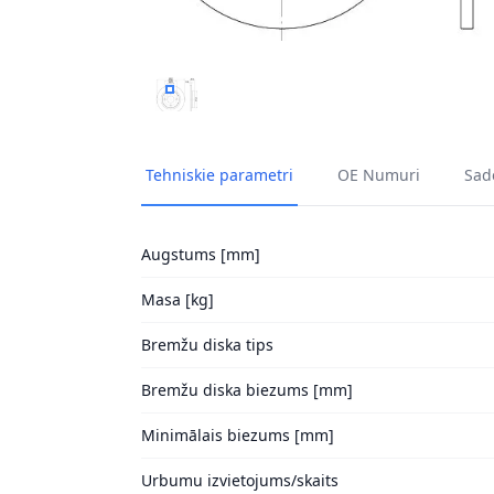
BREMŽU DISKI HELLA 8DD 355 126-611 1
Tehniskie parametri
OE Numuri
Sade
Augstums [mm]
Masa [kg]
Bremžu diska tips
Bremžu diska biezums [mm]
Minimālais biezums [mm]
Urbumu izvietojums/skaits