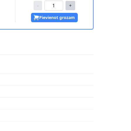
-
+
Pievienot grozam