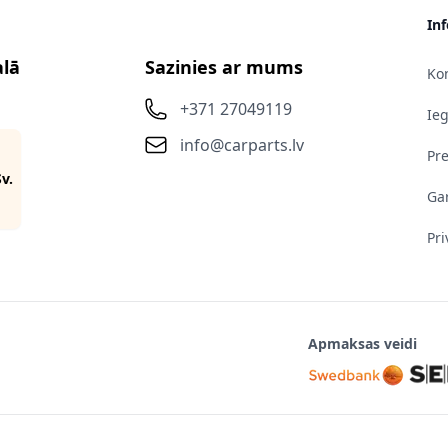
In
alā
Sazinies ar mums
Kon
+371 27049119
Ie
info@carparts.lv
Pr
Sv.
Gar
Pri
Apmaksas veidi