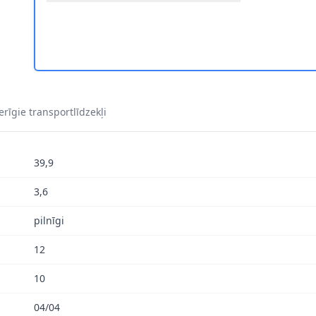
rīgie transportlīdzekļi
39,9
3,6
pilnīgi
12
10
04/04