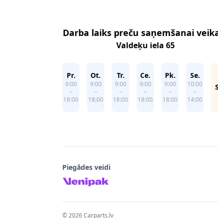
Darba laiks preču saņemšanai veik
Valdeķu iela 65
Pr.
Ot.
Tr.
Ce.
Pk.
Se.
9:00
9:00
9:00
9:00
9:00
10:00
–
–
–
–
–
–
18:00
18:00
18:00
18:00
18:00
14:00
Piegādes veidi
©
2026
Carparts.lv