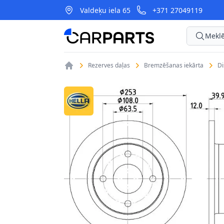
Valdeķu iela 65
+371 27049119
CarParts
Meklē
Rezerves daļas
Bremzēšanas iekārta
D