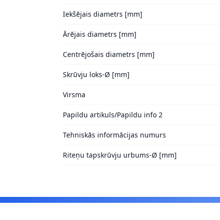
Iekšējais diametrs [mm]
Ārējais diametrs [mm]
Centrējošais diametrs [mm]
Skrūvju loks-Ø [mm]
Virsma
Papildu artikuls/Papildu info 2
Tehniskās informācijas numurs
Riteņu tapskrūvju urbums-Ø [mm]
Footer