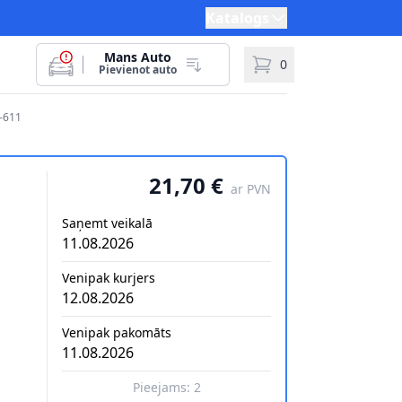
Katalogs
Mans Auto
0
Pievienot auto
-611
21,70 €
ar PVN
Saņemt veikalā
11.08.2026
Venipak kurjers
12.08.2026
Venipak pakomāts
11.08.2026
Pieejams:
2