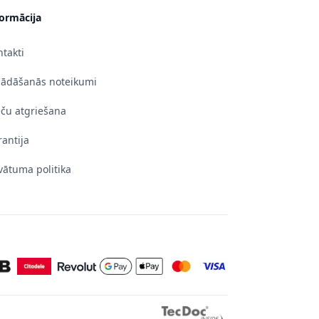
formācija
takti
gādāšanās noteikumi
eču atgriešana
antija
vātuma politika