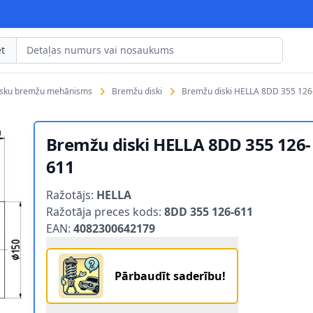
t
isku bremžu mehānisms
Bremžu diski
Bremžu diski HELLA 8DD 355 126
Bremžu diski HELLA 8DD 355 126-
611
Product information
Ražotājs:
HELLA
Ražotāja preces kods:
8DD 355 126-611
EAN:
4082300642179
Pārbaudīt saderību!