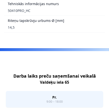
Tehniskās informācijas numurs
50410PRO_HC
Riteņu tapskrūvju urbums-Ø [mm]
14,5
Footer
Darba laiks preču saņemšanai veikalā
Valdeķu iela 65
Pr.
9:00 – 18:00