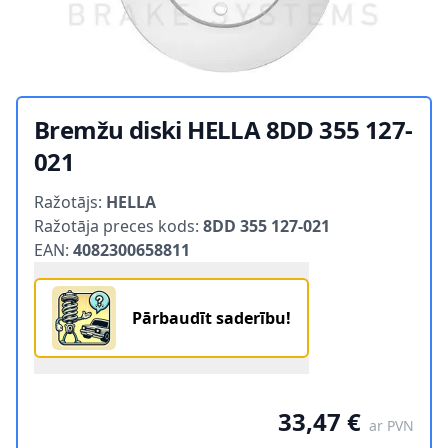
Bremžu diski HELLA 8DD 355 127-
021
Product information
Ražotājs:
HELLA
Ražotāja preces kods:
8DD 355 127-021
EAN:
4082300658811
Pārbaudīt saderību!
33,47 €
ar PVN