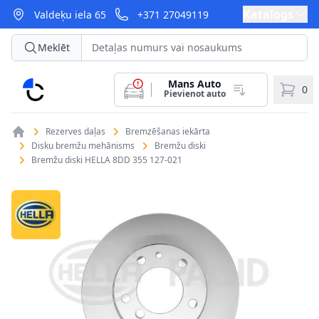
Katalogs
Valdeķu iela 65
+371 27049119
Meklēt
Mans Auto
CarParts
0
Pievienot auto
Rezerves daļas
Bremzēšanas iekārta
Disku bremžu mehānisms
Bremžu diski
Bremžu diski HELLA 8DD 355 127-021