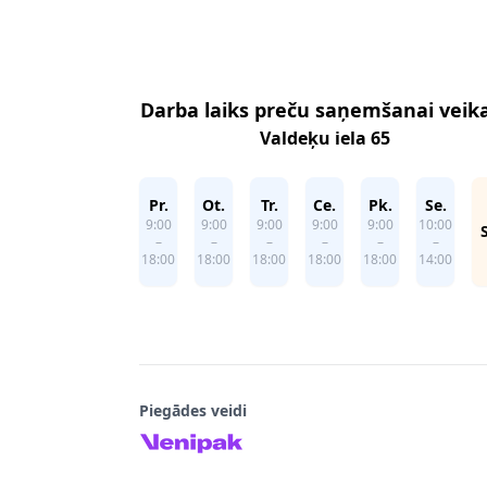
Footer
Darba laiks preču saņemšanai veik
Valdeķu iela 65
Pr.
Ot.
Tr.
Ce.
Pk.
Se.
9:00
9:00
9:00
9:00
9:00
10:00
–
–
–
–
–
–
18:00
18:00
18:00
18:00
18:00
14:00
Piegādes veidi