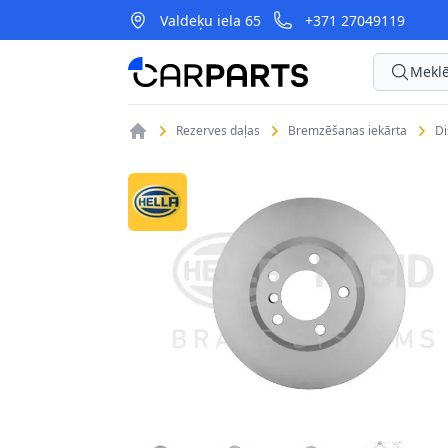
Valdeķu iela 65
+371 27049119
CarParts
Meklē
Rezerves daļas
Bremzēšanas iekārta
D