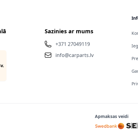
In
alā
Sazinies ar mums
Kon
+371 27049119
Ie
info@carparts.lv
Pr
Sv.
Gar
Pri
Apmaksas veidi