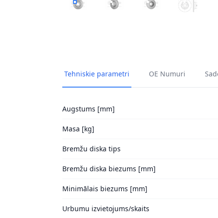
BREMŽU DISKI HELLA 8DD 355 129-651 1
BREMŽU DISKI HELLA 8DD 355 12
BREMŽU DISKI HELLA 
BREMŽU DI
Tehniskie parametri
OE Numuri
Sade
Augstums [mm]
Masa [kg]
Bremžu diska tips
Bremžu diska biezums [mm]
Minimālais biezums [mm]
Urbumu izvietojums/skaits