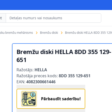
t
isku bremžu mehānisms
Bremžu diski
Bremžu diski HELLA 8DD 355 129
Bremžu diski HELLA 8DD 355 129-
651
Product information
Ražotājs:
HELLA
Ražotāja preces kods:
8DD 355 129-651
EAN:
4082300661446
Pārbaudīt saderību!