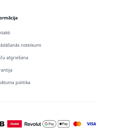
formācija
takti
gādāšanās noteikumi
eču atgriešana
antija
vātuma politika