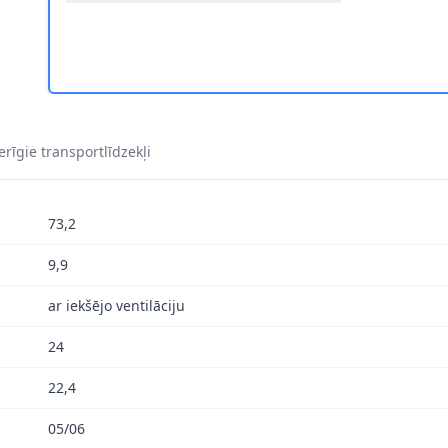
9-651 2
8DD 355 129-651 3
SKI HELLA 8DD 355 129-651 4
rīgie transportlīdzekļi
73,2
9,9
ar iekšējo ventilāciju
24
22,4
05/06