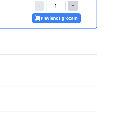
-
+
Pievienot grozam