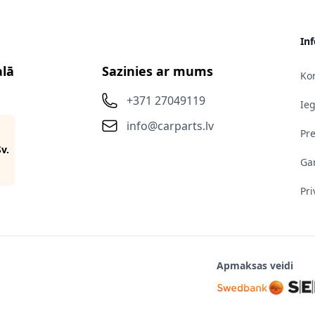
In
alā
Sazinies ar mums
Kon
+371 27049119
Ie
info@carparts.lv
Pr
Sv.
Gar
Pri
Apmaksas veidi