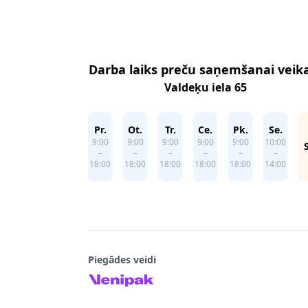
Footer
Darba laiks preču saņemšanai veik
Valdeķu iela 65
Pr.
Ot.
Tr.
Ce.
Pk.
Se.
9:00
9:00
9:00
9:00
9:00
10:00
–
–
–
–
–
–
18:00
18:00
18:00
18:00
18:00
14:00
Piegādes veidi