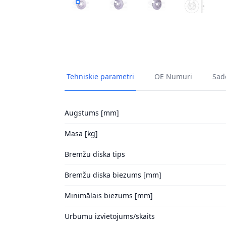
BREMŽU DISKI HELLA 8DD 355 129-691 1
BREMŽU DISKI HELLA 8DD 355 12
BREMŽU DISKI HELLA 
BREMŽU DI
Tehniskie parametri
OE Numuri
Sade
Augstums [mm]
Masa [kg]
Bremžu diska tips
Bremžu diska biezums [mm]
Minimālais biezums [mm]
Urbumu izvietojums/skaits