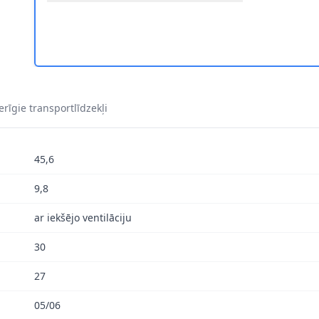
9-691 2
8DD 355 129-691 3
SKI HELLA 8DD 355 129-691 4
rīgie transportlīdzekļi
45,6
9,8
ar iekšējo ventilāciju
30
27
05/06