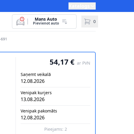
Katalogs
Mans Auto
0
Pievienot auto
-691
54,17 €
ar PVN
Saņemt veikalā
12.08.2026
Venipak kurjers
13.08.2026
Venipak pakomāts
12.08.2026
Pieejams:
2