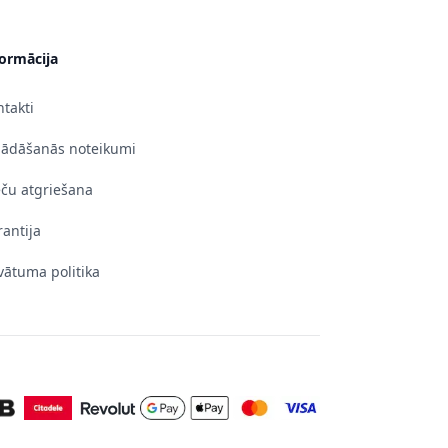
formācija
takti
gādāšanās noteikumi
eču atgriešana
antija
vātuma politika