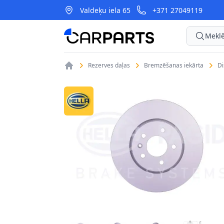
Valdeķu iela 65
+371 27049119
CarParts
Meklē
Rezerves daļas
Bremzēšanas iekārta
D