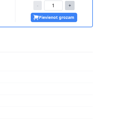
-
+
Pievienot grozam