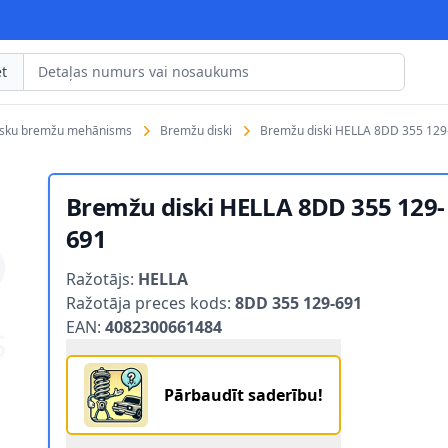
t
isku bremžu mehānisms
Bremžu diski
Bremžu diski HELLA 8DD 355 129
Bremžu diski HELLA 8DD 355 129-
691
Product information
Ražotājs:
HELLA
Ražotāja preces kods:
8DD 355 129-691
EAN:
4082300661484
Pārbaudīt saderību!