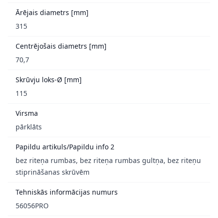
Ārējais diametrs [mm]
315
Centrējošais diametrs [mm]
70,7
Skrūvju loks-Ø [mm]
115
Virsma
pārklāts
Papildu artikuls/Papildu info 2
bez riteņa rumbas, bez riteņa rumbas gultņa, bez riteņu
stiprināšanas skrūvēm
Tehniskās informācijas numurs
56056PRO