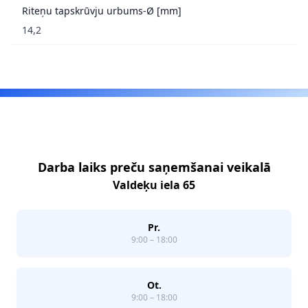
Riteņu tapskrūvju urbums-Ø [mm]
14,2
Footer
Darba laiks preču saņemšanai veikalā
Valdeķu iela 65
Pr.
9:00 – 18:00
Ot.
9:00 – 18:00