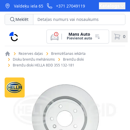
Katalogs
Valdeķu iela 65
+371 27049119
Meklēt
Mans Auto
CarParts
0
Pievienot auto
Rezerves daļas
Bremzēšanas iekārta
Disku bremžu mehānisms
Bremžu diski
Bremžu diski HELLA 8DD 355 132-181