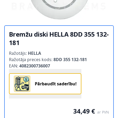
Bremžu diski HELLA 8DD 355 132-
181
Product information
Ražotājs:
HELLA
Ražotāja preces kods:
8DD 355 132-181
EAN:
4082300736007
Pārbaudīt saderību!
34,49 €
ar PVN