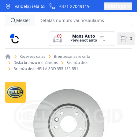
Katalogs
Valdeķu iela 65
+371 27049119
Meklēt
Mans Auto
CarParts
0
Pievienot auto
Rezerves daļas
Bremzēšanas iekārta
Disku bremžu mehānisms
Bremžu diski
Bremžu diski HELLA 8DD 355 132-551