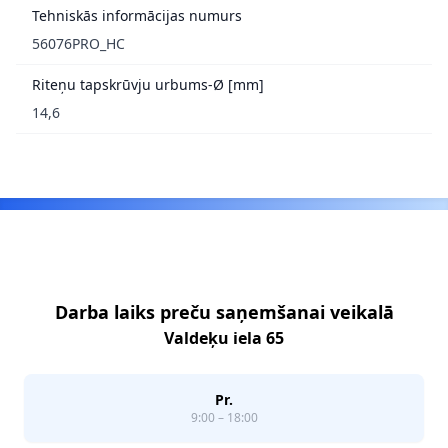
Tehniskās informācijas numurs
56076PRO_HC
Riteņu tapskrūvju urbums-Ø [mm]
14,6
Footer
Darba laiks preču saņemšanai veikalā
Valdeķu iela 65
Pr.
9:00 – 18:00