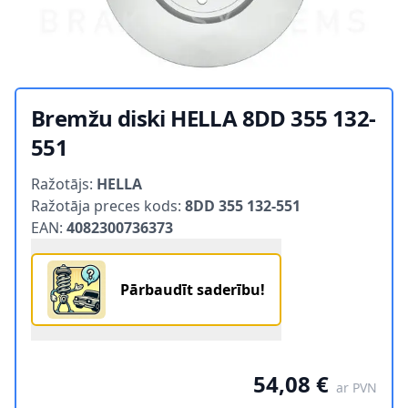
Bremžu diski HELLA 8DD 355 132-
551
Product information
Ražotājs:
HELLA
Ražotāja preces kods:
8DD 355 132-551
EAN:
4082300736373
Pārbaudīt saderību!
54,08 €
ar PVN