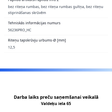
bez riteņa rumbas, bez riteņa rumbas gultņa, bez riteņu
stiprināšanas skrūvēm
Tehniskās informācijas numurs
56236PRO_HC
Riteņu tapskrūvju urbums-Ø [mm]
12,5
Footer
Darba laiks preču saņemšanai veikalā
Valdeķu iela 65