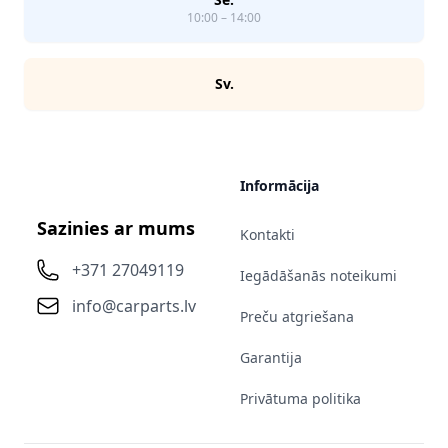
10:00 – 14:00
Sv.
Informācija
Sazinies ar mums
Kontakti
+371 27049119
Iegādāšanās noteikumi
info@carparts.lv
Preču atgriešana
Garantija
Privātuma politika