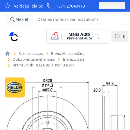
Katalogs
Valdeķu iela 65
+371 27049119
Meklēt
Mans Auto
CarParts
0
Pievienot auto
Rezerves daļas
Bremzēšanas iekārta
Disku bremžu mehānisms
Bremžu diski
Bremžu diski HELLA 8DD 355 133-391