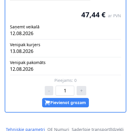
47,44 €
ar PVN
Saņemt veikalā
12.08.2026
Venipak kurjers
13.08.2026
Venipak pakomāts
12.08.2026
Pieejams:
0
-
+
Pievienot grozam
Tehniskie parametri
OE Numuri
Saderīgie transportlīdzekļi