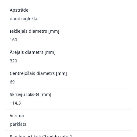
Apstrāde
daudzoglekļa
Iekšējais diametrs [mm]
160
Ārējais diametrs [mm]
320
Centrējošais diametrs [mm]
69
Skrūvju loks-Ø [mm]
114,3
Virsma
pārklāts
Papildu artikuls/Papildu info 2