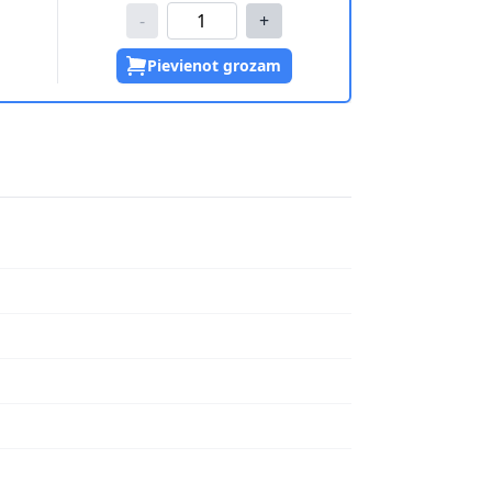
-
+
Pievienot grozam