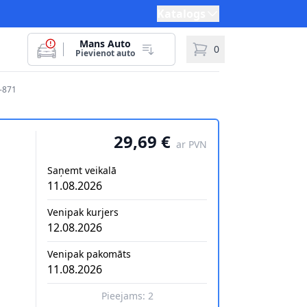
Katalogs
Mans Auto
0
Pievienot auto
-871
29,69 €
ar PVN
Saņemt veikalā
11.08.2026
Venipak kurjers
12.08.2026
Venipak pakomāts
11.08.2026
Pieejams:
2