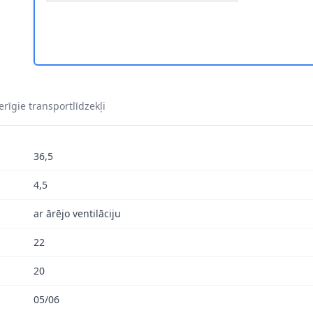
3-871 2
8DD 355 133-871 3
SKI HELLA 8DD 355 133-871 4
rīgie transportlīdzekļi
36,5
4,5
ar ārējo ventilāciju
22
20
05/06