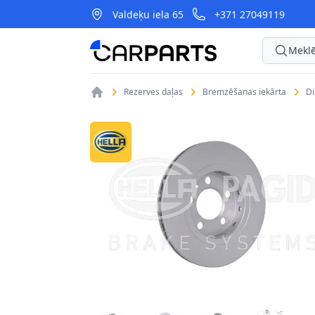
Valdeķu iela 65
+371 27049119
CarParts
Meklē
Rezerves daļas
Bremzēšanas iekārta
D