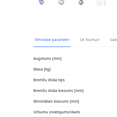
BREMŽU DISKI HELLA 8DD 355 133-871 1
BREMŽU DISKI HELLA 8DD 355 13
BREMŽU DISKI HELLA 
BREMŽU DI
Tehniskie parametri
OE Numuri
Sade
Augstums [mm]
Masa [kg]
Bremžu diska tips
Bremžu diska biezums [mm]
Minimālais biezums [mm]
Urbumu izvietojums/skaits