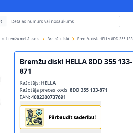
t
isku bremžu mehānisms
Bremžu diski
Bremžu diski HELLA 8DD 355 133
Bremžu diski HELLA 8DD 355 133-
871
Product information
Ražotājs:
HELLA
Ražotāja preces kods:
8DD 355 133-871
EAN:
4082300737691
Pārbaudīt saderību!