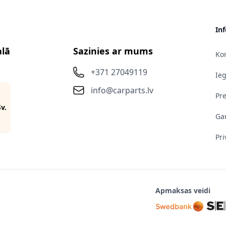
In
alā
Sazinies ar mums
Kon
+371 27049119
Ie
info@carparts.lv
Pr
Sv.
Gar
Pri
Apmaksas veidi