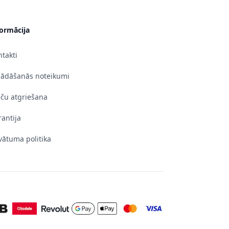
formācija
takti
gādāšanās noteikumi
eču atgriešana
antija
vātuma politika