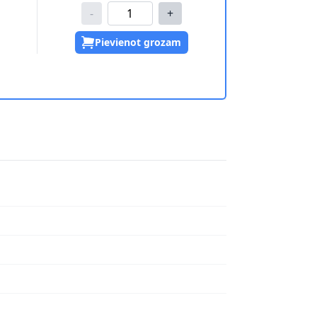
-
+
Pievienot grozam