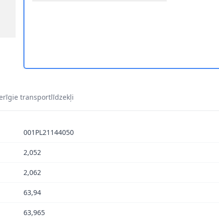
1145 050 1
rīgie transportlīdzekļi
001PL21144050
2,052
2,062
63,94
63,965