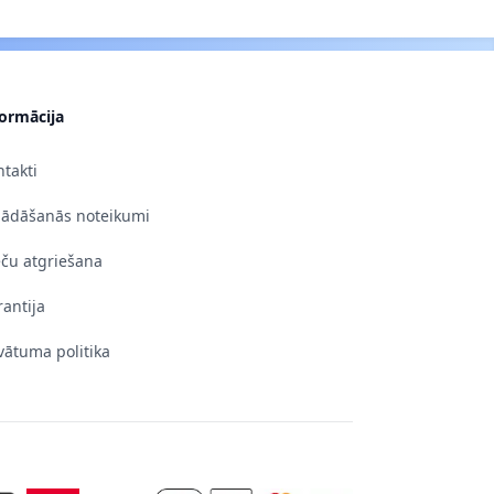
formācija
takti
gādāšanās noteikumi
eču atgriešana
antija
vātuma politika