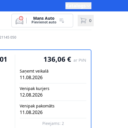
Katalogs
Mans Auto
0
Pievienot auto
 21145 050
001
136,06 €
ar PVN
Saņemt veikalā
11.08.2026
Venipak kurjers
12.08.2026
Venipak pakomāts
11.08.2026
Pieejams:
2