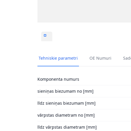
KLAŅA GULTŅU KOMPLEKTS MAHLE 001 PS 2
Tehniskie parametri
OE Numuri
Sade
Komponenta numurs
sieniņas biezumam no [mm]
līdz sieniņas biezumam [mm]
vārpstas diametram no [mm]
līdz vārpstas diametram [mm]