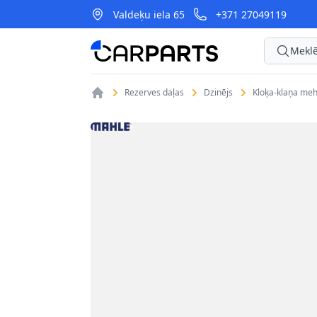
Valdeķu iela 65
+371 27049119
CarParts
Meklē
Rezerves daļas
Dzinējs
Kloķa-klaņa me