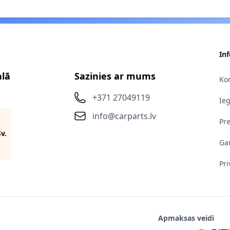
In
alā
Sazinies ar mums
Kon
+371 27049119
Ie
info@carparts.lv
Pr
Sv.
Gar
Pri
Apmaksas veidi