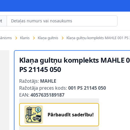
t
hānisms
Klanis
Klaņa gultnis
Klaņa gultņu komplekts MAHLE 001 PS
Klaņa gultņu komplekts MAHLE 
PS 21145 050
Product information
Ražotājs:
MAHLE
Ražotāja preces kods:
001 PS 21145 050
EAN:
4057635189187
Pārbaudīt saderību!