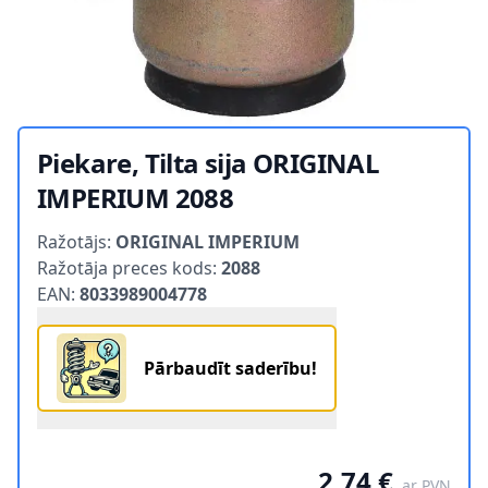
Piekare, Tilta sija ORIGINAL
IMPERIUM 2088
Product information
Ražotājs:
ORIGINAL IMPERIUM
Ražotāja preces kods:
2088
EAN:
8033989004778
Pārbaudīt saderību!
2,74 €
ar PVN