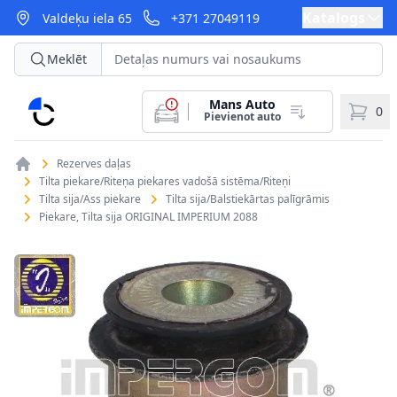
Katalogs
Valdeķu iela 65
+371 27049119
Meklēt
Mans Auto
CarParts
0
Pievienot auto
Rezerves daļas
Tilta piekare/Riteņa piekares vadošā sistēma/Riteņi
Tilta sija/Ass piekare
Tilta sija/Balstiekārtas palīgrāmis
Piekare, Tilta sija ORIGINAL IMPERIUM 2088