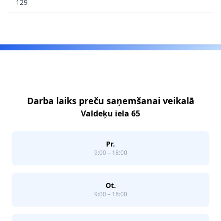
129
Footer
Darba laiks preču saņemšanai veikalā
Valdeķu iela 65
Pr.
9:00 – 18:00
Ot.
9:00 – 18:00