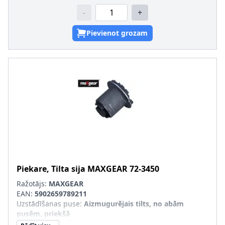
-
+
Pievienot grozam
Piekare, Tilta sija
MAXGEAR
72-3450
Ražotājs:
MAXGEAR
EAN:
5902659789211
Uzstādīšanas puse
:
Aizmugurējais tilts, no abām
pusēm, priekšā