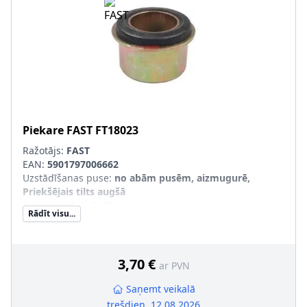
Piekare
FAST
FT18023
Ražotājs:
FAST
EAN:
5901797006662
Uzstādīšanas puse
:
no abām pusēm, aizmugurē,
Priekšējais tilts augšā
Augstums [mm]
:
43
Rādīt visu...
Iekšējais diametrs [mm]
:
37
Ārējais diametrs [mm]
:
57
Uzstādīšanas veids
:
Gumijas-metāla gultnis
3,70 €
ar PVN
Saņemt veikalā
trešdien, 12.08.2026