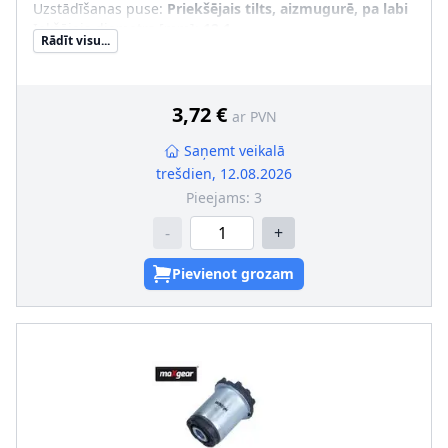
Uzstādīšanas puse
:
Priekšējais tilts, aizmugurē, pa labi
Iekšējais diametrs [mm]
:
12,1
Rādīt visu...
Ārējais diametrs [mm]
:
28,9
Uzstādīšanas veids
:
Gumijas-metāla gultnis
Garums 1 [mm]
:
35,2
Garums 2 [mm]
:
29
3,72 €
ar PVN
Saņemt veikalā
trešdien, 12.08.2026
Pieejams:
3
-
+
Pievienot grozam