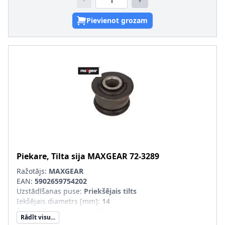
-
+
Pievienot grozam
Piekare, Tilta sija
MAXGEAR
72-3289
Ražotājs:
MAXGEAR
EAN:
5902659754202
Uzstādīšanas puse
:
Priekšējais tilts
Iekšējais diametrs [mm]
:
14
Ārējais diametrs [mm]
:
39
Rādīt visu...
Uzstādīšanas veids
:
Gumijas-metāla gultnis