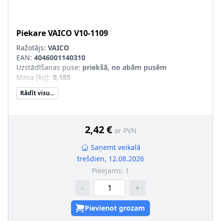
Piekare
VAICO
V10-1109
Ražotājs:
VAICO
EAN:
4046001140310
Uzstādīšanas puse
:
priekšā, no abām pusēm
Masa [kg]
:
0,185
Uzstādīšanas veids
:
Gumijas-metāla gultnis
Rādīt visu...
2,42 €
ar PVN
Saņemt veikalā
trešdien, 12.08.2026
Pieejams:
1
-
+
Pievienot grozam