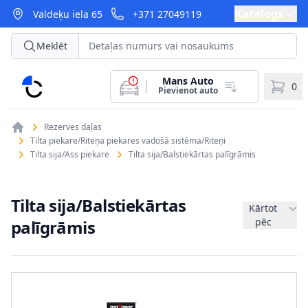
Katalogs
Valdeķu iela 65
+371 27049119
Meklēt
Mans Auto
CarParts
0
Pievienot auto
Rezerves daļas
Tilta piekare/Riteņa piekares vadošā sistēma/Riteņi
Tilta sija/Ass piekare
Tilta sija/Balstiekārtas palīgrāmis
Tilta sija/Balstiekārtas
Kārtot
pēc
palīgrāmis