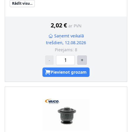
Rādīt visu...
Materiāls
:
Gumija/ Metāls
Iekšējais diametrs [mm]
:
13
Ārējais diametrs [mm]
:
60
2,02 €
ar PVN
Saņemt veikalā
trešdien, 12.08.2026
Pieejams:
8
-
+
Pievienot grozam