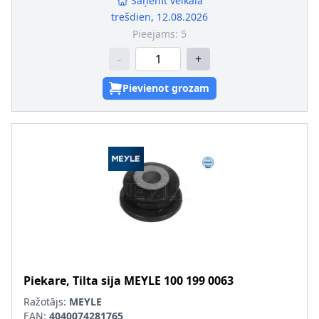
Saņemt veikalā
trešdien, 12.08.2026
Pieejams:
5
-
+
Pievienot grozam
Piekare, Tilta sija
MEYLE
100 199 0063
Ražotājs:
MEYLE
EAN:
4040074281765