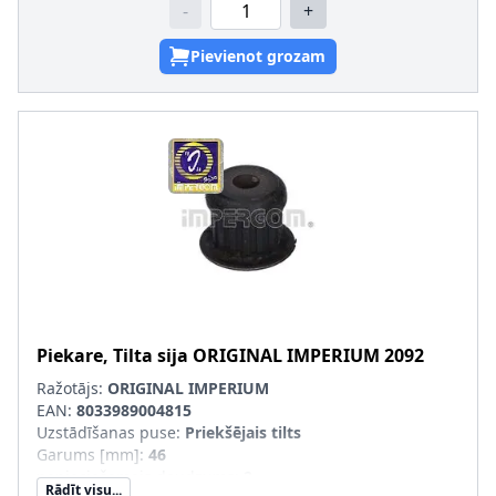
-
+
Pievienot grozam
Piekare, Tilta sija
ORIGINAL IMPERIUM
2092
Ražotājs:
ORIGINAL IMPERIUM
EAN:
8033989004815
Uzstādīšanas puse
:
Priekšējais tilts
Garums [mm]
:
46
nepieciešamais daudzums
:
2
Rādīt visu...