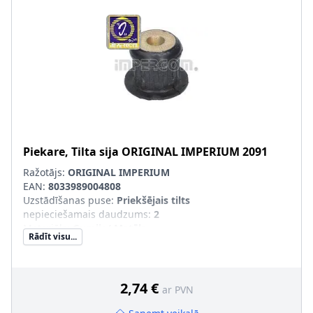
Piekare, Tilta sija
ORIGINAL IMPERIUM
2091
Ražotājs:
ORIGINAL IMPERIUM
EAN:
8033989004808
Uzstādīšanas puse
:
Priekšējais tilts
nepieciešamais daudzums
:
2
Materiāls
:
Gumija/ Metāls
Rādīt visu...
Iekšējais diametrs [mm]
:
10
Masa [g]
:
180
2,74 €
ar PVN