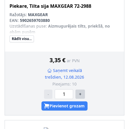
Piekare, Tilta sija
MAXGEAR
72-2988
Ražotājs:
MAXGEAR
EAN:
5902659703880
Uzstādīšanas puse
:
Aizmugurējais tilts, priekšā, no
abām pusēm
Rādīt visu...
3,35 €
ar PVN
Saņemt veikalā
trešdien, 12.08.2026
Pieejams:
10
-
+
Pievienot grozam