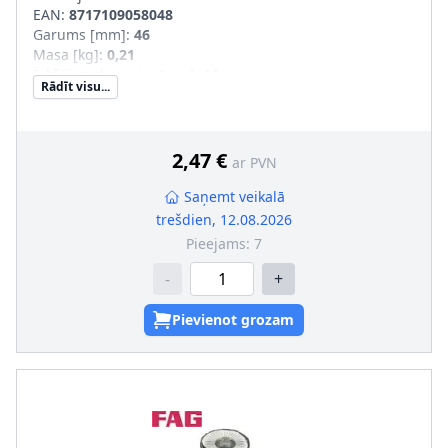
EAN:
8717109058048
Garums [mm]
:
46
Masa [kg]
:
0,21
Iekšējais diametrs [mm]
:
16
Rādīt visu...
Ārējais diametrs [mm]
:
40
pāra artikulu numuri
:
271705
2,47 €
ar PVN
Saņemt veikalā
trešdien, 12.08.2026
Pieejams:
7
-
+
Pievienot grozam