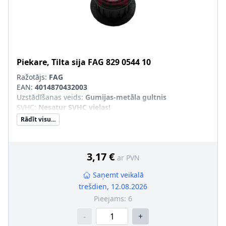
Piekare, Tilta sija
FAG
829 0544 10
Ražotājs:
FAG
EAN:
4014870432003
Uzstādīšanas veids
:
Gumijas-metāla gultnis
SVHC
:
Nesatur SVHC vielas!
Rādīt visu...
3,17 €
ar PVN
Saņemt veikalā
trešdien, 12.08.2026
Pieejams:
6
-
+