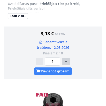
Uzstādīšanas puse
:
Priekšējais tilts pa kreisi,
Priekšējais tilts pa labi
Augstums [mm]
:
31
Rādīt visu...
nepieciešamais daudzums
:
2
Iekšējais diametrs [mm]
:
18
Ārējais diametrs [mm]
:
50
Uzstādīšanas veids
:
Gumijas-metāla gultnis
3,13 €
ar PVN
ieteicama nomaiņa pa pāriem
:
Saņemt veikalā
trešdien, 12.08.2026
Pieejams:
10
-
+
Pievienot grozam