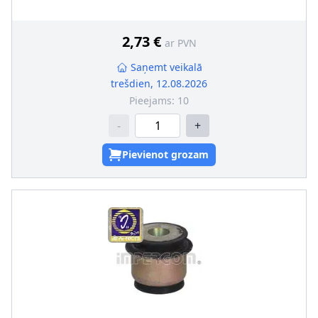
2,73 €
ar PVN
Saņemt veikalā
trešdien, 12.08.2026
Pieejams:
10
-
+
Pievienot grozam