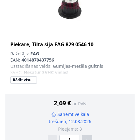
Piekare, Tilta sija
FAG
829 0546 10
Ražotājs:
FAG
EAN:
4014870437756
Uzstādīšanas veids
:
Gumijas-metāla gultnis
SVHC
:
Nesatur SVHC vielas!
Rādīt visu...
2,69 €
ar PVN
Saņemt veikalā
trešdien, 12.08.2026
Pieejams:
8