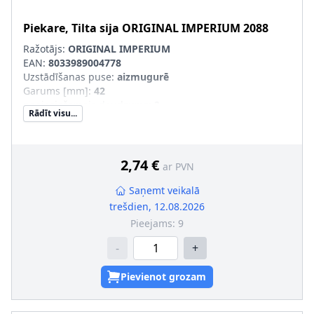
Piekare, Tilta sija
ORIGINAL IMPERIUM
2088
Ražotājs:
ORIGINAL IMPERIUM
EAN:
8033989004778
Uzstādīšanas puse
:
aizmugurē
Garums [mm]
:
42
nepieciešamais daudzums
:
2
Rādīt visu...
Materiāls
:
Gumija/ Metāls
Iekšējais diametrs [mm]
:
10
Ārējais diametrs [mm]
:
38
Masa [g]
:
129
2,74 €
ar PVN
Saņemt veikalā
trešdien, 12.08.2026
Pieejams:
9
-
+
Pievienot grozam