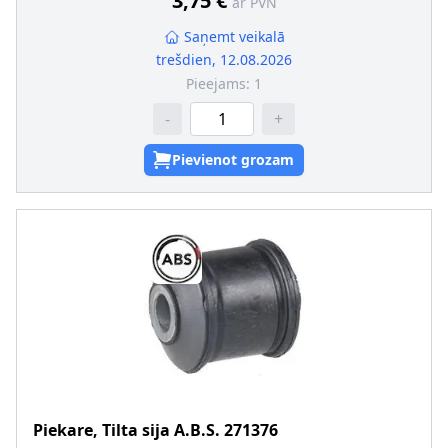
3,75 €
ar PVN
Saņemt veikalā
trešdien, 12.08.2026
Pieejams:
1
-
+
Pievienot grozam
Piekare, Tilta sija
A.B.S.
271376