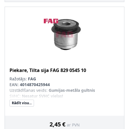
Piekare, Tilta sija
FAG
829 0545 10
Ražotājs:
FAG
EAN:
4014870425944
Uzstādīšanas veids
:
Gumijas-metāla gultnis
SVHC
:
Nesatur SVHC vielas!
Rādīt visu...
2,45 €
ar PVN