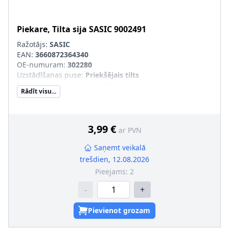
Piekare, Tilta sija
SASIC
9002491
Ražotājs:
SASIC
EAN:
3660872364340
OE-numuram
:
302280
Uzstādīšanas puse
:
Priekšējais tilts
Iekšējais diametrs [mm]
:
14
Rādīt visu...
Ārējais diametrs [mm]
:
38,5
Uzstādīšanas veids
:
Gumijas-metāla gultnis
Garums 1 [mm]
:
35
Garums 2 [mm]
:
19
3,99 €
ar PVN
Saņemt veikalā
trešdien, 12.08.2026
Pieejams:
2
-
+
Pievienot grozam