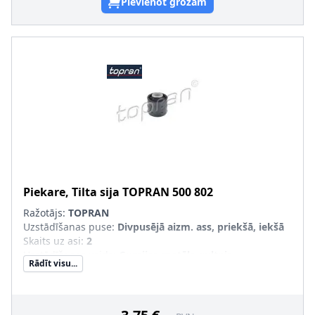
Pievienot grozam
Piekare, Tilta sija
TOPRAN
500 802
Ražotājs:
TOPRAN
Uzstādīšanas puse
:
Divpusējā aizm. ass, priekšā, iekšā
Skaits uz asi
:
2
Uzstādīšanas veids
:
Gumijas-metāla gultnis
Rādīt visu...