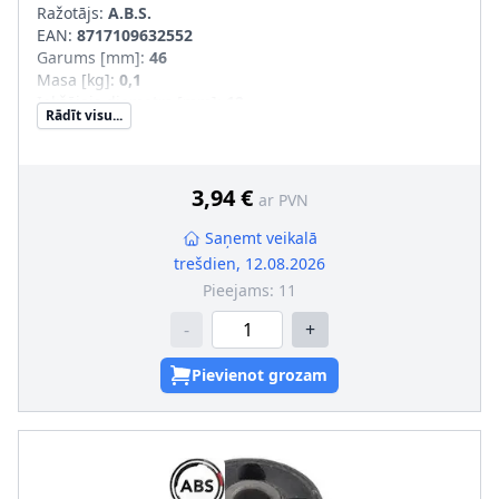
Ražotājs:
A.B.S.
EAN:
8717109632552
Garums [mm]
:
46
Masa [kg]
:
0,1
Iekšējais diametrs [mm]
:
12
Rādīt visu...
Ārējais diametrs [mm]
:
36
pāra artikulu numuri
:
271376
3,94 €
ar PVN
Saņemt veikalā
trešdien, 12.08.2026
Pieejams:
11
-
+
Pievienot grozam