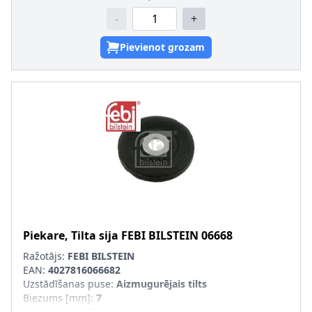
-
+
Pievienot grozam
Piekare, Tilta sija
FEBI BILSTEIN
06668
Ražotājs:
FEBI BILSTEIN
EAN:
4027816066682
Uzstādīšanas puse
:
Aizmugurējais tilts
Biezums [mm]
:
7
Masa [kg]
:
0,05