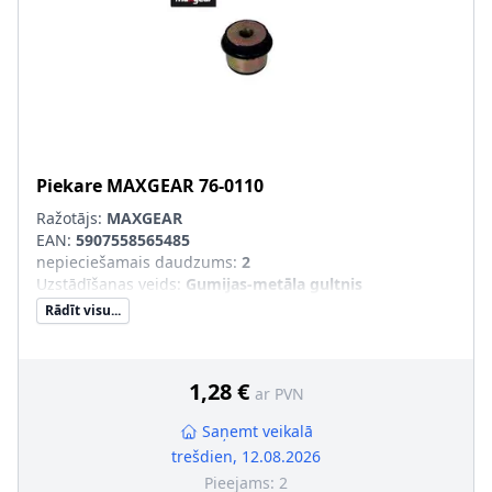
Piekare
MAXGEAR
76-0110
Ražotājs:
MAXGEAR
EAN:
5907558565485
nepieciešamais daudzums
:
2
Uzstādīšanas veids
:
Gumijas-metāla gultnis
Rādīt visu...
1,28 €
ar PVN
Saņemt veikalā
trešdien, 12.08.2026
Pieejams:
2