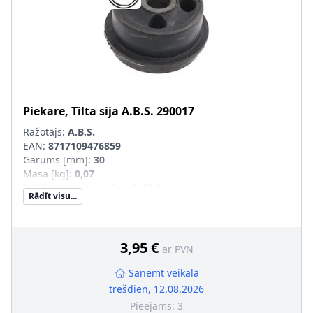
Piekare, Tilta sija
A.B.S.
290017
Ražotājs:
A.B.S.
EAN:
8717109476859
Garums [mm]
:
30
Masa [kg]
:
0,07
Iekšējais diametrs [mm]
:
12,1
Rādīt visu...
Ārējais diametrs [mm]
:
46,5
pāra artikulu numuri
:
290017
3,95 €
ar PVN
Saņemt veikalā
trešdien, 12.08.2026
Pieejams:
3