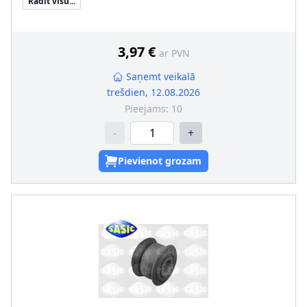
Rādīt visu...
3,97 €
ar PVN
Saņemt veikalā
trešdien, 12.08.2026
Pieejams:
10
-
+
Pievienot grozam