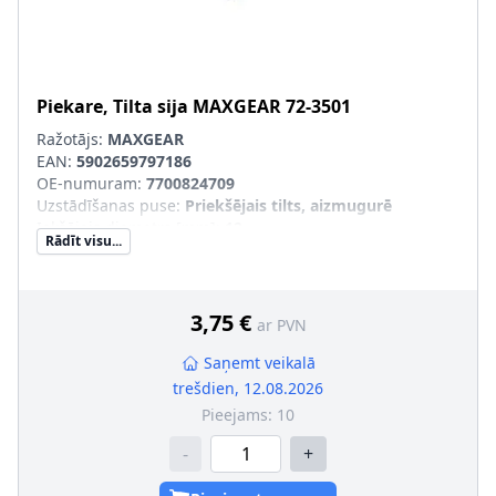
Piekare, Tilta sija
MAXGEAR
72-3501
Ražotājs:
MAXGEAR
EAN:
5902659797186
OE-numuram
:
7700824709
Uzstādīšanas puse
:
Priekšējais tilts, aizmugurē
Iekšējais diametrs [mm]
:
12
Rādīt visu...
Ārējais diametrs [mm]
:
40
Uzstādīšanas veids
:
Gumijas-metāla gultnis
3,75 €
ar PVN
Saņemt veikalā
trešdien, 12.08.2026
Pieejams:
10
-
+