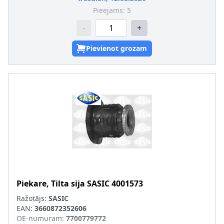
Pieejams:
5
-
+
Pievienot grozam
Piekare, Tilta sija
SASIC
4001573
Ražotājs:
SASIC
EAN:
3660872352606
OE-numuram
:
7700779772