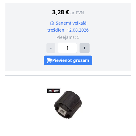
3,28 €
ar PVN
Saņemt veikalā
trešdien, 12.08.2026
Pieejams:
5
-
+
Pievienot grozam