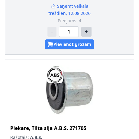
Saņemt veikalā
trešdien, 12.08.2026
Pieejams:
4
-
+
Pievienot grozam
Piekare, Tilta sija
A.B.S.
271705
Ražotājs:
A.B.S.