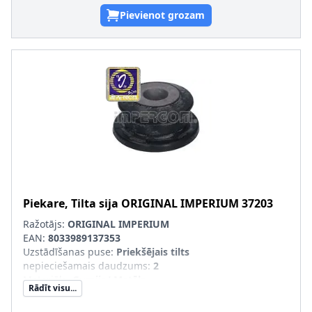
Pievienot grozam
Piekare, Tilta sija
ORIGINAL IMPERIUM
37203
Ražotājs:
ORIGINAL IMPERIUM
EAN:
8033989137353
Uzstādīšanas puse
:
Priekšējais tilts
nepieciešamais daudzums
:
2
Materiāls
:
Gumija/ Metāls
Rādīt visu...
Masa [g]
:
141