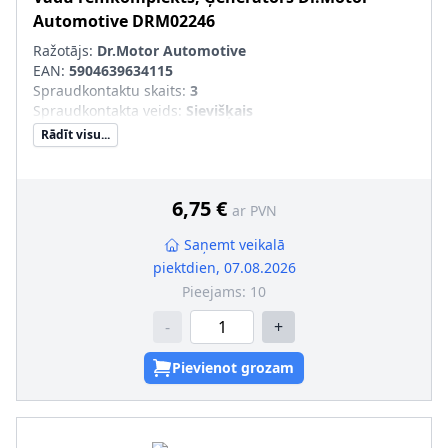
Automotive
DRM02246
Ražotājs:
Dr.Motor Automotive
EAN:
5904639634115
Spraudkontaktu skaits
:
3
Spraudkontakta veids
:
Sievišķais
Rādīt visu...
6,75 €
ar PVN
Saņemt veikalā
piektdien, 07.08.2026
Pieejams:
10
-
+
Pievienot grozam