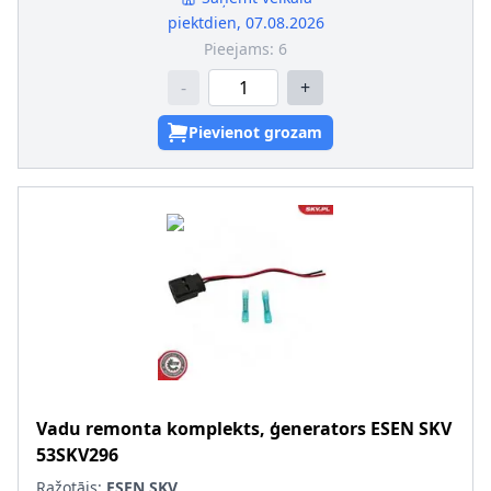
piektdien, 07.08.2026
Pieejams:
6
-
+
Pievienot grozam
Vadu remonta komplekts, ģenerators
ESEN SKV
53SKV296
Ražotājs:
ESEN SKV