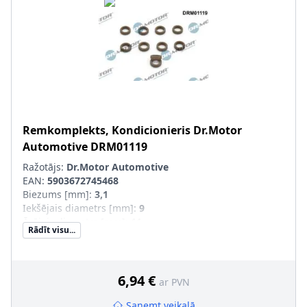
Remkomplekts, Kondicionieris
Dr.Motor
Automotive
DRM01119
Ražotājs:
Dr.Motor Automotive
EAN:
5903672745468
Biezums [mm]
:
3,1
Iekšējais diametrs [mm]
:
9
Ārējais diametrs [mm]
:
11
Rādīt visu...
Daudzums
:
10
6,94 €
ar PVN
Saņemt veikalā