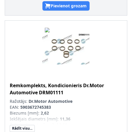
Pievienot grozam
Remkomplekts, Kondicionieris
Dr.Motor
Automotive
DRM01111
Ražotājs:
Dr.Motor Automotive
EAN:
5903672745383
Biezums [mm]
:
2,62
Iekšējais diametrs [mm]
:
11,36
Ārējais diametrs [mm]
:
14,44
Rādīt visu...
Daudzums
:
10