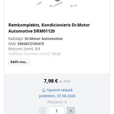
Remkomplekts, Kondicionieris
Dr.Motor
Automotive
DRM01120
Ražotājs:
Dr.Motor Automotive
EAN:
5903672745475
Biezums [mm]
:
3,1
Iekšējais diametrs [mm]
:
10,82
Ārējais diametrs [mm]
:
15
Rādīt visu...
Daudzums
:
10
7,98 €
ar PVN
Saņemt veikalā
piektdien, 07.08.2026
Pieejams:
6
-
+