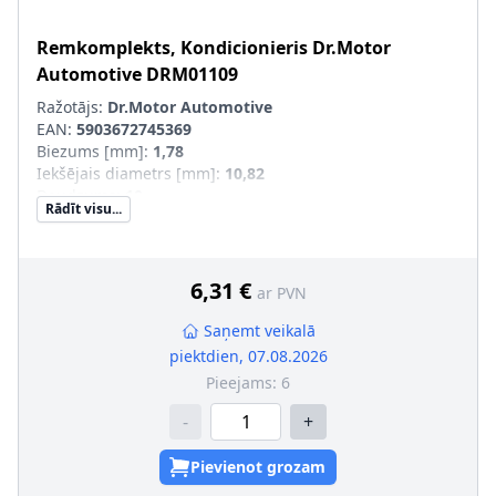
Remkomplekts, Kondicionieris
Dr.Motor
Automotive
DRM01109
Ražotājs:
Dr.Motor Automotive
EAN:
5903672745369
Biezums [mm]
:
1,78
Iekšējais diametrs [mm]
:
10,82
Daudzums
:
10
Rādīt visu...
6,31 €
ar PVN
Saņemt veikalā
piektdien, 07.08.2026
Pieejams:
6
-
+
Pievienot grozam