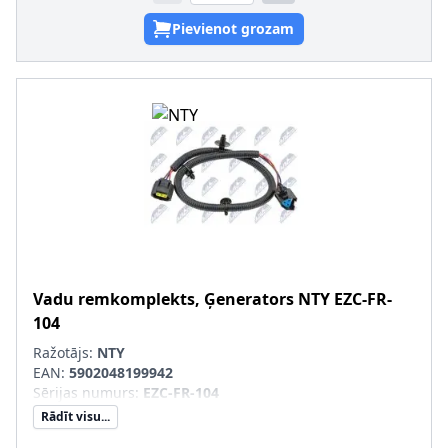
Pievienot grozam
Vadu remkomplekts, Ģenerators
NTY
EZC-FR-
104
Ražotājs:
NTY
EAN:
5902048199942
Sērijas numurs
:
EZC-FR-104
Rādīt visu...