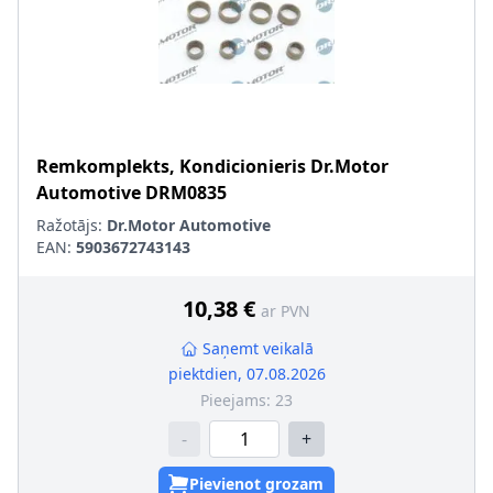
Remkomplekts, Kondicionieris
Dr.Motor
Automotive
DRM0835
Ražotājs:
Dr.Motor Automotive
EAN:
5903672743143
10,38 €
ar PVN
Saņemt veikalā
piektdien, 07.08.2026
Pieejams:
23
-
+
Pievienot grozam