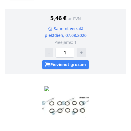
5,46 €
ar PVN
Saņemt veikalā
piektdien, 07.08.2026
Pieejams:
1
-
+
Pievienot grozam