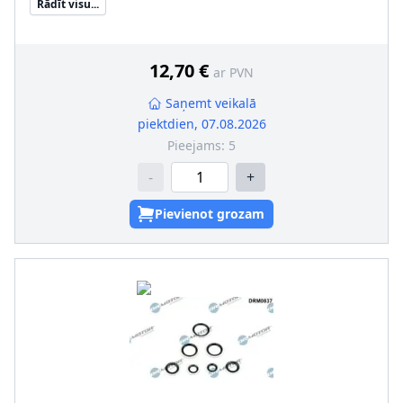
Rādīt visu...
Spraudkontakta veids
:
Savelkams savienojums (karstā
stāvoklī)
Spraudkontakta korpusa forma
:
ovāls
Vada šķērsgriezums [mm²]
:
0,5
12,70 €
ar PVN
Vadu izolācijas materiāls
:
Silikons
Saņemt veikalā
piektdien, 07.08.2026
Pieejams:
5
-
+
Pievienot grozam