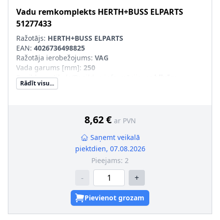
Vadu remkomplekts
HERTH+BUSS ELPARTS
51277433
Ražotājs:
HERTH+BUSS ELPARTS
EAN:
4026736498825
Ražotāja ierobežojums
:
VAG
Vada garums [mm]
:
250
Papildus artikuls/Papildus informācija
:
ar blīvēm
Rādīt visu...
Spraudkontaktu skaits
:
2
Papildu artikuls/Papildu info 2
:
ar kontaktspraudni
Ligzdas platums [mm]
:
2,8
SVHC
:
Nesatur SVHC vielas!
8,62 €
ar PVN
Spraudņa korpusa veids
:
Spraudkontakta korpuss
Temperatūras diapazons no [°C]
:
-25
Saņemt veikalā
Temperatūras diapazons līdz [°C]
:
+140
piektdien, 07.08.2026
Vada šķērsgriezums [mm²]
:
1
Pieejams:
2
Vadu izolācijas materiāls
:
Silikons
-
+
Pievienot grozam