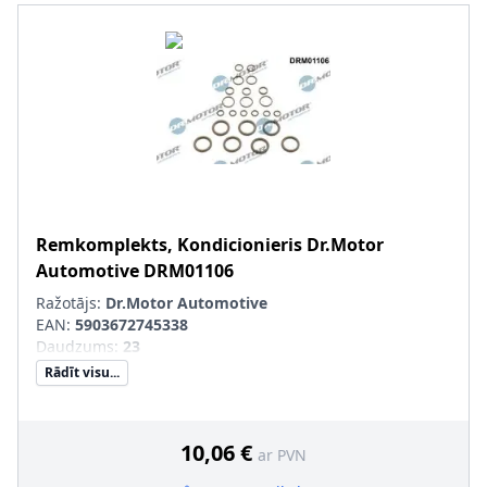
Remkomplekts, Kondicionieris
Dr.Motor
Automotive
DRM01106
Ražotājs:
Dr.Motor Automotive
EAN:
5903672745338
Daudzums
:
23
Rādīt visu...
10,06 €
ar PVN