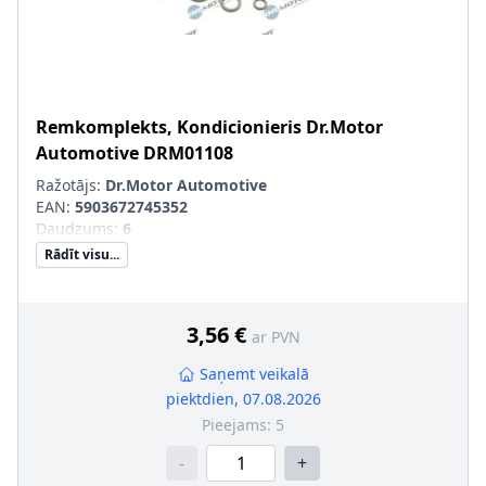
Remkomplekts, Kondicionieris
Dr.Motor
Automotive
DRM01108
Ražotājs:
Dr.Motor Automotive
EAN:
5903672745352
Daudzums
:
6
Rādīt visu...
3,56 €
ar PVN
Saņemt veikalā
piektdien, 07.08.2026
Pieejams:
5
-
+