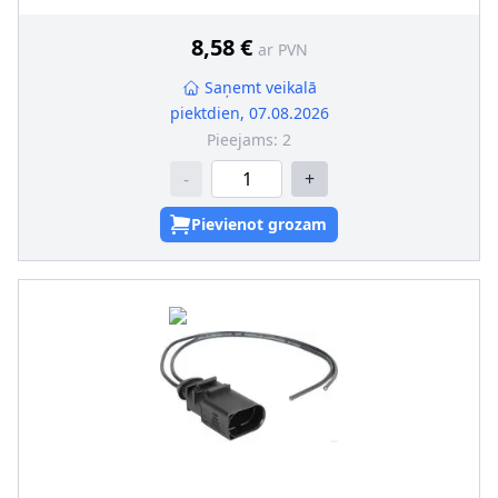
8,58 €
ar PVN
Saņemt veikalā
piektdien, 07.08.2026
Pieejams:
2
-
+
Pievienot grozam