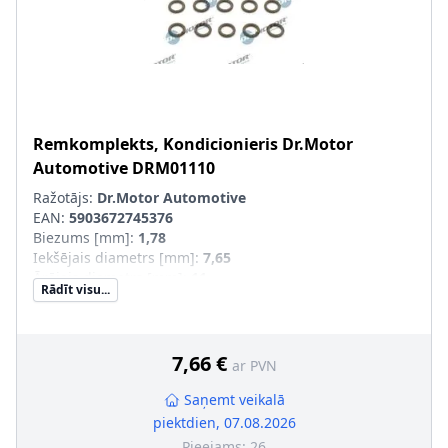
Remkomplekts, Kondicionieris
Dr.Motor
Automotive
DRM01110
Ražotājs:
Dr.Motor Automotive
EAN:
5903672745376
Biezums [mm]
:
1,78
Iekšējais diametrs [mm]
:
7,65
Ārējais diametrs [mm]
:
11
Rādīt visu...
Daudzums
:
10
7,66 €
ar PVN
Saņemt veikalā
piektdien, 07.08.2026
Pieejams:
26