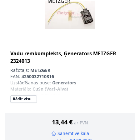
Vadu remkomplekts, Ģenerators
METZGER
2324013
Ražotājs:
METZGER
EAN:
4250032710316
Uzstādīšanas puse
:
Ģenerators
Materiāls
:
CuSn (Varš-Alva)
Vada garums [mm]
:
150
Rādīt visu...
Spraudkontakta veids
:
Savelkams savienojums (karstā
stāvoklī)
Spraudkontakta korpusa forma
:
apaļš
Vadu skaits
:
2
13,44 €
ar PVN
Vada šķērsgriezums [mm²]
:
2,5
Vadu izolācijas materiāls
:
Silikons
Saņemt veikalā