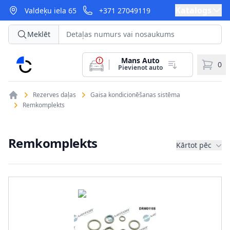
Katalogs
Valdeķu iela 65
+371 27049119
Meklēt
Mans Auto
CarParts
0
Pievienot auto
Rezerves daļas
Gaisa kondicionēšanas sistēma
Remkomplekts
Remkomplekts
Kārtot pēc