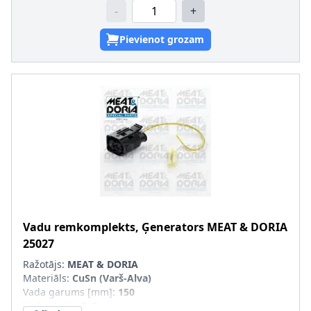
-
+
Pievienot grozam
Vadu remkomplekts, Ģenerators
MEAT & DORIA
25027
Ražotājs:
MEAT & DORIA
Materiāls
:
CuSn (Varš-Alva)
Vada garums [mm]
:
150
Vadu skaits
:
2, 2