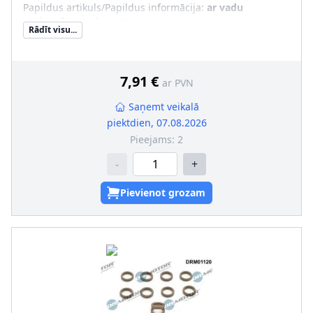
Papildus artikuls/Papildus informācija
:
ar vadu
savienošanas elementu
Rādīt visu...
Garantija
:
3 gadu garantija
Vadu skaits
:
2
Jaunā det. obl. jāsal. ar veco det.(īpaši OE/oriģ. det. Nr.)
:
7,91 €
ar PVN
Saņemt veikalā
piektdien, 07.08.2026
Pieejams:
2
-
+
Pievienot grozam