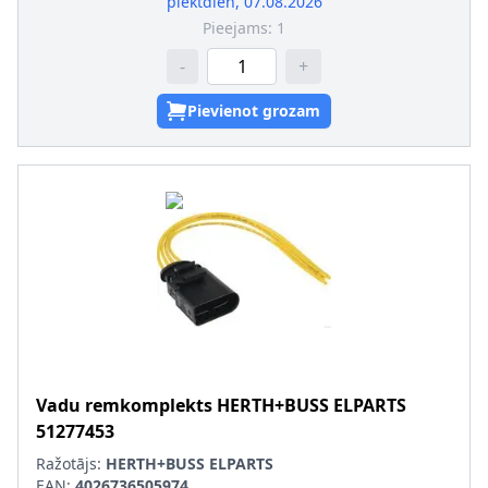
piektdien, 07.08.2026
Pieejams:
1
-
+
Pievienot grozam
Vadu remkomplekts
HERTH+BUSS ELPARTS
51277453
Ražotājs:
HERTH+BUSS ELPARTS
EAN:
4026736505974