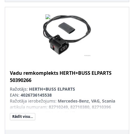
Vadu remkomplekts
HERTH+BUSS ELPARTS
50390266
Ražotājs:
HERTH+BUSS ELPARTS
EAN:
4026736145538
Ražotāja ierobežojums
:
Mercedes-Benz, VAG, Scania
artikula numuram
:
82710249, 82710380, 82710396
Aizsardzības tips (IP-kods)
:
IP X7
Rādīt visu...
Vada garums [mm]
:
500
Papildus artikuls/Papildus informācija
:
ar
kontaktligzdas korpusu, ar blīvēm, ar šļūteni