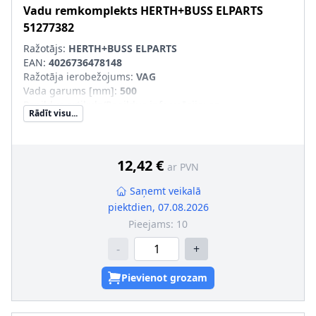
Vadu remkomplekts
HERTH+BUSS ELPARTS
51277382
Ražotājs:
HERTH+BUSS ELPARTS
EAN:
4026736478148
Ražotāja ierobežojums
:
VAG
Vada garums [mm]
:
500
Papildus artikuls/Papildus informācija
:
ar
Rādīt visu...
kontaktligzdas korpusu, ar blīvēm
Spraudkontaktu skaits
:
2
Papildu artikuls/Papildu info 2
:
ar vadu
Ligzdas platums [mm]
:
2,8
12,42 €
ar PVN
SVHC
:
Nesatur SVHC vielas!
Spraudņa korpusa veids
:
Kontaktligzdas korpuss
Saņemt veikalā
Temperatūras diapazons no [°C]
:
-40
piektdien, 07.08.2026
Temperatūras diapazons līdz [°C]
:
+125
Pieejams:
10
Vada šķērsgriezums [mm²]
:
1,5
Vadu izolācijas materiāls
:
Silikons
-
+
Pievienot grozam