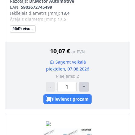
Ražotājs:
Dr.Motor Automotive
EAN:
5903672745499
Iekšējais diametrs [mm]
:
13,4
Ārējais diametrs [mm]
:
17,5
Daudzums
:
12
Rādīt visu...
10,07 €
ar PVN
Saņemt veikalā
piektdien, 07.08.2026
Pieejams:
2
-
+
Pievienot grozam