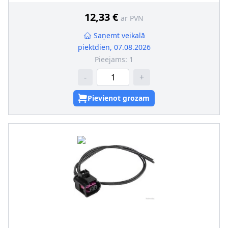
Jaunā det. obl. jāsal. ar veco det.(īpaši OE/oriģ. det. Nr.)
:
12,33 €
ar PVN
Saņemt veikalā
piektdien, 07.08.2026
Pieejams:
1
-
+
Pievienot grozam