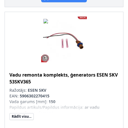
Vadu remonta komplekts, ģenerators
ESEN SKV
53SKV365
Ražotājs:
ESEN SKV
EAN:
5906302270415
Vada garums [mm]
:
150
Papildus artikuls/Papildus informācija
:
ar vadu
savienošanas elementu
Rādīt visu...
Garantija
:
3 gadu garantija
Vadu skaits
:
2