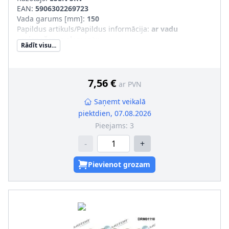
EAN:
5906302269723
Vada garums [mm]
:
150
Papildus artikuls/Papildus informācija
:
ar vadu
savienošanas elementu
Rādīt visu...
Garantija
:
3 gadu garantija
Vadu skaits
:
2
Jaunā det. obl. jāsal. ar veco det.(īpaši OE/oriģ. det. Nr.)
:
7,56 €
ar PVN
Saņemt veikalā
piektdien, 07.08.2026
Pieejams:
3
-
+
Pievienot grozam