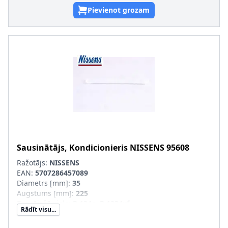
Pievienot grozam
Sausinātājs, Kondicionieris
NISSENS
95608
Ražotājs:
NISSENS
EAN:
5707286457089
Diametrs [mm]
:
35
Augstums [mm]
:
225
Dzesējošā viela
:
R 134a, R 1234yf
Rādīt visu...