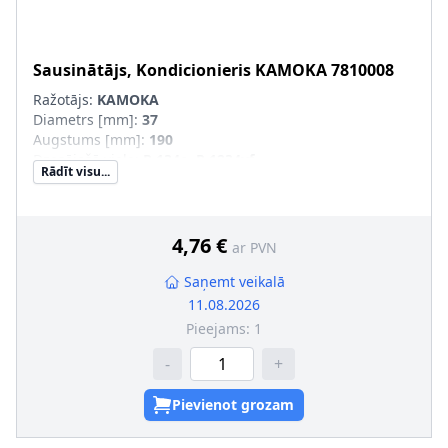
Sausinātājs, Kondicionieris
KAMOKA
7810008
Ražotājs:
KAMOKA
Diametrs [mm]
:
37
Augstums [mm]
:
190
Dzesējošā viela
:
R 134a, R 1234yf
Rādīt visu...
4,76 €
ar PVN
Saņemt veikalā
11.08.2026
Pieejams:
1
-
+
Pievienot grozam