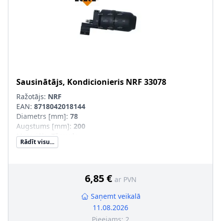
Sausinātājs, Kondicionieris
NRF
33078
Ražotājs:
NRF
EAN:
8718042018144
Diametrs [mm]
:
78
Augstums [mm]
:
200
Materiāls
:
Tērauds
Rādīt visu...
Papildu artikuls/Papildu info 2
:
ar blīvgredzenu
6,85 €
ar PVN
Saņemt veikalā
11.08.2026
Pieejams:
2