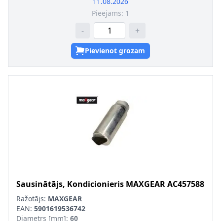
11.08.2026
Pieejams:
1
-
+
Pievienot grozam
Sausinātājs, Kondicionieris
MAXGEAR
AC457588
Ražotājs:
MAXGEAR
EAN:
5901619536742
Diametrs [mm]
:
60