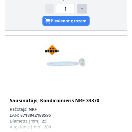
-
+
Pievienot grozam
Sausinātājs, Kondicionieris
NRF
33370
Ražotājs:
NRF
EAN:
8718042188595
Diametrs [mm]
:
25
Augstums [mm]
:
200