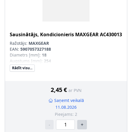
Sausinātājs, Kondicionieris
MAXGEAR
AC430013
Ražotājs:
MAXGEAR
EAN:
5907057327188
Diametrs [mm]
:
18
Augstums [mm]
:
254
Rādīt visu...
2,45 €
ar PVN
Saņemt veikalā
11.08.2026
Pieejams:
2
-
+