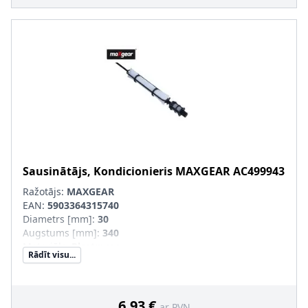
Sausinātājs, Kondicionieris
MAXGEAR
AC499943
Ražotājs:
MAXGEAR
EAN:
5903364315740
Diametrs [mm]
:
30
Augstums [mm]
:
340
Materiāls
:
Plastmasa
Rādīt visu...
Konteinera tips
:
Patrona
Dzesējošā viela
:
R 134a
6,93 €
ar PVN