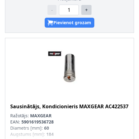
-
+
Pievienot grozam
Sausinātājs, Kondicionieris
MAXGEAR
AC422537
Ražotājs:
MAXGEAR
EAN:
5901619536728
Diametrs [mm]
:
60
Augstums [mm]
:
184