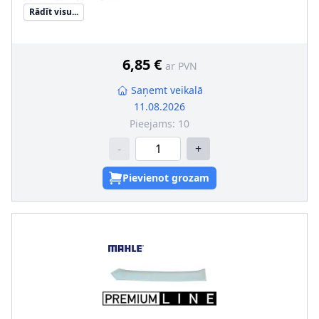
Materiāls
:
Alumīnijs
Rādīt visu...
Ieplūde-Ø [mm]
:
9
Izplūde-Ø [mm]
:
9
Dzesējošā viela
:
R 134a
6,85 €
ar PVN
Saņemt veikalā
11.08.2026
Pieejams:
10
-
+
Pievienot grozam