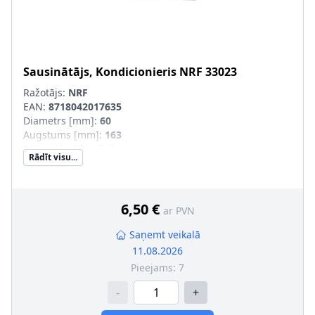
Sausinātājs, Kondicionieris
NRF
33023
Ražotājs:
NRF
EAN:
8718042017635
Diametrs [mm]
:
60
Augstums [mm]
:
163
Materiāls
:
Alumīnijs
Rādīt visu...
Papildu artikuls/Papildu info 2
:
ar blīvgredzenu
Ieplūde-Ø [mm]
:
10
Izplūde-Ø [mm]
:
10
6,50 €
ar PVN
Saņemt veikalā
11.08.2026
Pieejams:
7
-
+