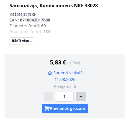
Sausinātājs, Kondicionieris
NRF
33028
Ražotājs:
NRF
EAN:
8718042017680
Diametrs [mm]
:
60
Augstums [mm]
:
184
Materiāls
:
Alumīnijs
Rādīt visu...
Papildu artikuls/Papildu info 2
:
ar blīvgredzenu
Ieplūde-Ø [mm]
:
9
Izplūde-Ø [mm]
:
9
5,83 €
ar PVN
Saņemt veikalā
11.08.2026
Pieejams:
6
-
+
Pievienot grozam