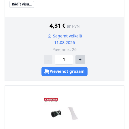
Materiāls
:
Plastmasa
Rādīt visu...
Konteinera tips
:
Patrona
Papildu artikuls/Papildu info 2
:
ar kontaktspraudni, ar
blīvgredzenu
4,31 €
ar PVN
Saņemt veikalā
11.08.2026
Pieejams:
26
-
+
Pievienot grozam