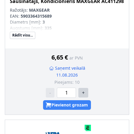
Sausinātājs, Kondicionieris
MAXGEAR
AC411298
Ražotājs:
MAXGEAR
EAN:
5903364315689
Diametrs [mm]
:
3
Augstums [mm]
:
335
Rādīt visu...
6,65 €
ar PVN
Saņemt veikalā
11.08.2026
Pieejams:
10
-
+
Pievienot grozam