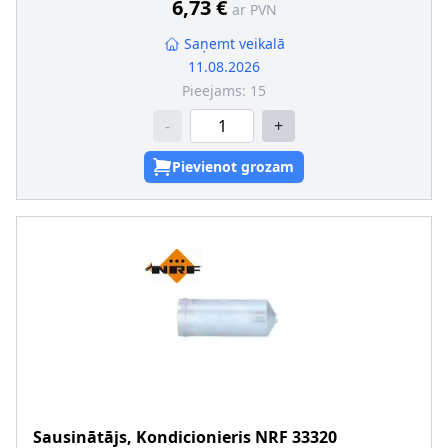
6,73 €
ar PVN
Saņemt veikalā
11.08.2026
Pieejams:
15
-
+
Pievienot grozam
Sausinātājs, Kondicionieris
NRF
33320