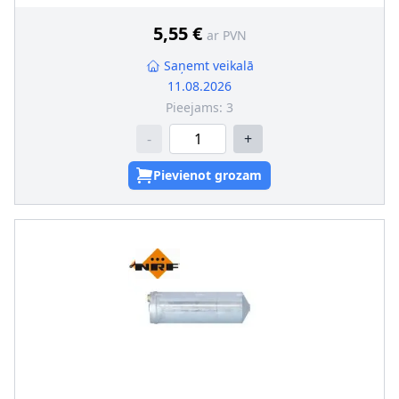
5,55 €
ar PVN
Saņemt veikalā
11.08.2026
Pieejams:
3
-
+
Pievienot grozam