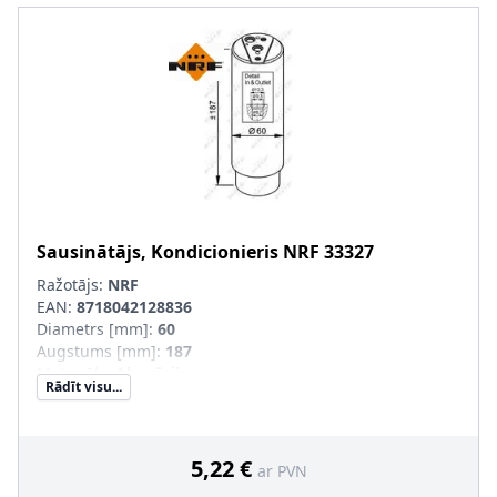
Sausinātājs, Kondicionieris
NRF
33327
Ražotājs:
NRF
EAN:
8718042128836
Diametrs [mm]
:
60
Augstums [mm]
:
187
Materiāls
:
Alumīnijs
Rādīt visu...
Papildu artikuls/Papildu info 2
:
ar blīvgredzenu
Ieplūde-Ø [mm]
:
9
Izplūde-Ø [mm]
:
9
Dzesējošā viela
:
R 134a
5,22 €
ar PVN