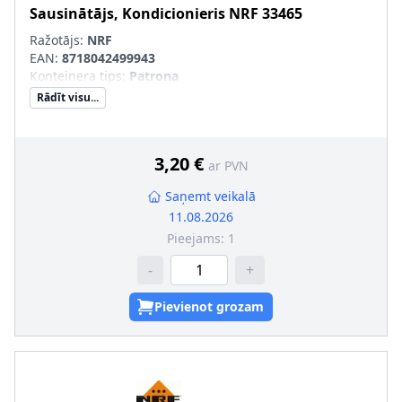
Sausinātājs, Kondicionieris
NRF
33465
Ražotājs:
NRF
EAN:
8718042499943
Konteinera tips
:
Patrona
Rādīt visu...
3,20 €
ar PVN
Saņemt veikalā
11.08.2026
Pieejams:
1
-
+
Pievienot grozam