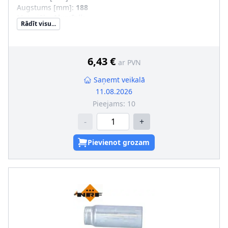
Augstums [mm]
:
188
Materiāls
:
Alumīnijs
Rādīt visu...
Ieplūde-Ø [mm]
:
10,2
Izplūde-Ø [mm]
:
10,2
Dzesējošā viela
:
R 134a
6,43 €
ar PVN
Saņemt veikalā
11.08.2026
Pieejams:
10
-
+
Pievienot grozam