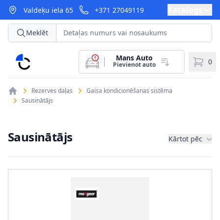
Katalogs
Valdeķu iela 65
+371 27049119
Meklēt
Mans Auto
CarParts
0
Pievienot auto
Rezerves daļas
Gaisa kondicionēšanas sistēma
Sausinātājs
Sausinātājs
Kārtot pēc