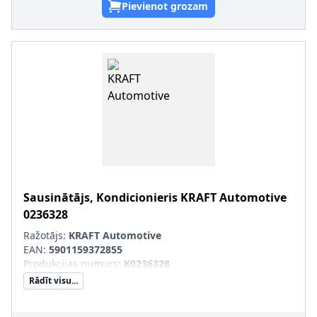
Pievienot grozam
Sausinātājs, Kondicionieris
KRAFT Automotive
0236328
Ražotājs:
KRAFT Automotive
EAN:
5901159372855
Produkcijas numurs
:
K0236328
Rādīt visu...