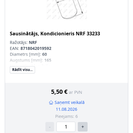
Sausinātājs, Kondicionieris
NRF
33233
Ražotājs:
NRF
EAN:
8718042019592
Diametrs [mm]
:
60
Augstums [mm]
:
165
Materiāls
:
Alumīnijs
Rādīt visu...
Papildu artikuls/Papildu info 2
:
ar blīvgredzenu
Ieplūde-Ø [mm]
:
9
Izplūde-Ø [mm]
:
9
5,50 €
ar PVN
Saņemt veikalā
11.08.2026
Pieejams:
6
-
+