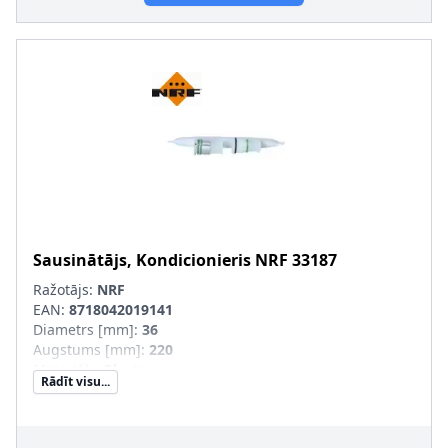
Sausinātājs, Kondicionieris
NRF
33187
Ražotājs:
NRF
EAN:
8718042019141
Diametrs [mm]
:
36
Augstums [mm]
:
220
Materiāls
:
Plastmasa
Rādīt visu...
Konteinera tips
:
Patrona
Papildu artikuls/Papildu info 2
:
ar blīvgredzenu
Dzesējošā viela
:
R 134a