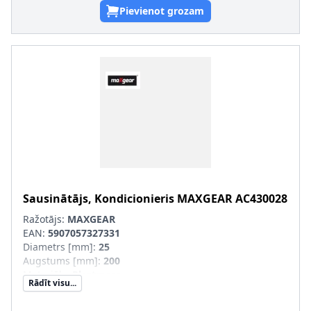
Pievienot grozam
Sausinātājs, Kondicionieris
MAXGEAR
AC430028
Ražotājs:
MAXGEAR
EAN:
5907057327331
Diametrs [mm]
:
25
Augstums [mm]
:
200
Materiāls
:
Plastmasa
Rādīt visu...
Konteinera tips
:
Patrona