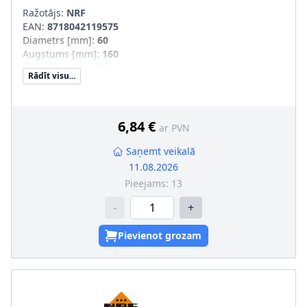
Ražotājs:
NRF
EAN:
8718042119575
Diametrs [mm]
:
60
Augstums [mm]
:
160
Materiāls
:
Alumīnijs
Rādīt visu...
Ieplūde-Ø [mm]
:
10
Izplūde-Ø [mm]
:
10
6,84 €
ar PVN
Saņemt veikalā
11.08.2026
Pieejams:
13
-
+
Pievienot grozam