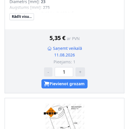
Diametrs [mm]
:
23
Augstums [mm]
:
275
Dzesējošā viela
:
R 134a, R 1234yf
Rādīt visu...
5,35 €
ar PVN
Saņemt veikalā
11.08.2026
Pieejams:
1
-
+
Pievienot grozam