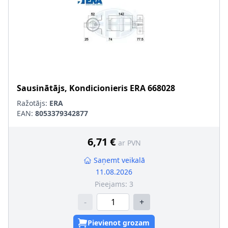
Sausinātājs, Kondicionieris
ERA
668028
Ražotājs:
ERA
EAN:
8053379342877
6,71 €
ar PVN
Saņemt veikalā
11.08.2026
Pieejams:
3
-
+
Pievienot grozam