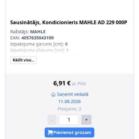
Sausinātājs, Kondicionieris
MAHLE
AD 229 000P
Ražotājs:
MAHLE
EAN:
4057635043199
Iepakojuma garums [cm]
:
6
Iepakojuma platums [cm]
:
1
Iepakojuma augstums [cm]
:
26,5
Rādīt visu...
Neto svars [g]
:
42
6,91 €
ar PVN
Saņemt veikalā
11.08.2026
Pieejams:
2
-
+
Pievienot grozam