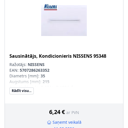
Sausinātājs, Kondicionieris
NISSENS
95348
Ražotājs:
NISSENS
EAN:
5707286263352
Diametrs [mm]
:
35
Augstums [mm]
:
215
Dzesējošā viela
:
R 134a, R 1234yf
Rādīt visu...
6,24 €
ar PVN
Saņemt veikalā