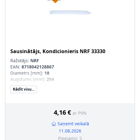
Sausinātājs, Kondicionieris
NRF
33330
Ražotājs:
NRF
EAN:
8718042128867
Diametrs [mm]
:
18
Augstums [mm]
:
254
Papildu artikuls/Papildu info 2
:
bez kontaktspraudņa
Rādīt visu...
4,16 €
ar PVN
Saņemt veikalā
11.08.2026
Pieejams:
5