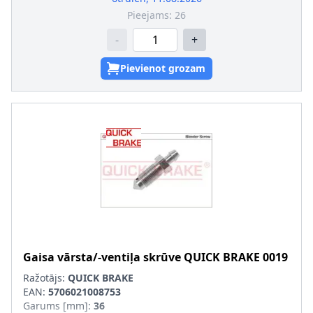
Pieejams:
26
-
+
Pievienot grozam
Gaisa vārsta/-ventiļa skrūve
QUICK BRAKE
0019
Ražotājs:
QUICK BRAKE
EAN:
5706021008753
Garums [mm]
:
36