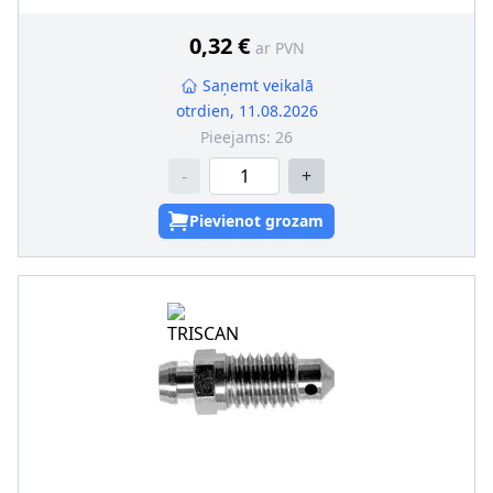
0,32 €
ar PVN
Saņemt veikalā
otrdien, 11.08.2026
Pieejams:
26
-
+
Pievienot grozam