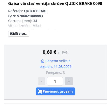
Gaisa vārsta/-ventiļa skrūve
QUICK BRAKE
0090
Ražotājs:
QUICK BRAKE
EAN:
5706021008883
Garums [mm]
:
34
Vītnes izmērs
:
M8x1
Uzgriežņu atslēgas izmērs
:
9
Rādīt visu...
Vītnes veids
:
ar ārējo vītni
0,69 €
ar PVN
Saņemt veikalā
otrdien, 11.08.2026
Pieejams:
3
-
+
Pievienot grozam