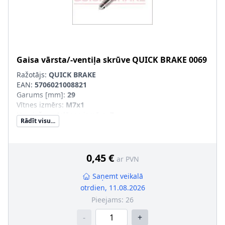
Gaisa vārsta/-ventiļa skrūve
QUICK BRAKE
0069
Ražotājs:
QUICK BRAKE
EAN:
5706021008821
Garums [mm]
:
29
Vītnes izmērs
:
M7x1
Uzgriežņu atslēgas izmērs
:
7
Rādīt visu...
Vītnes veids
:
ar ārējo vītni
0,45 €
ar PVN
Saņemt veikalā
otrdien, 11.08.2026
Pieejams:
26
-
+