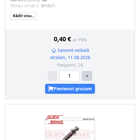
Vītnes izmērs
:
M10x1
Uzgriežņu atslēgas izmērs
:
11
Rādīt visu...
Vītnes veids
:
ar ārējo vītni
0,40 €
ar PVN
Saņemt veikalā
otrdien, 11.08.2026
Pieejams:
26
-
+
Pievienot grozam