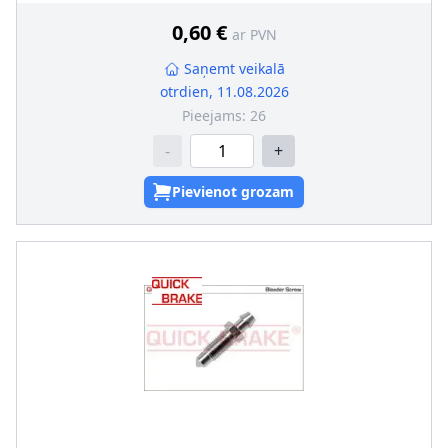
0,60 €
ar PVN
Saņemt veikalā
otrdien, 11.08.2026
Pieejams:
26
-
+
Pievienot grozam