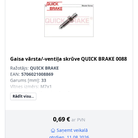
Gaisa vārsta/-ventiļa skrūve
QUICK BRAKE
0088
Ražotājs:
QUICK BRAKE
EAN:
5706021008869
Garums [mm]
:
33
Vītnes izmērs
:
M7x1
Uzgriežņu atslēgas izmērs
:
9
Rādīt visu...
Vītnes veids
:
ar ārējo vītni
0,69 €
ar PVN
Saņemt veikalā
otrdien, 11.08.2026