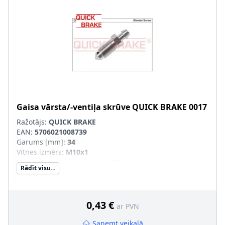
Gaisa vārsta/-ventiļa skrūve
QUICK BRAKE
0017
Ražotājs:
QUICK BRAKE
EAN:
5706021008739
Garums [mm]
:
34
Vītnes izmērs
:
M10x1
Uzgriežņu atslēgas izmērs
:
10
Rādīt visu...
Vītnes veids
:
ar ārējo vītni
0,43 €
ar PVN
Saņemt veikalā