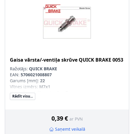
Gaisa vārsta/-ventiļa skrūve
QUICK BRAKE
0053
Ražotājs:
QUICK BRAKE
EAN:
5706021008807
Garums [mm]
:
22
Vītnes izmērs
:
M7x1
Uzgriežņu atslēgas izmērs
:
7
Rādīt visu...
Vītnes veids
:
ar ārējo vītni
0,39 €
ar PVN
Saņemt veikalā