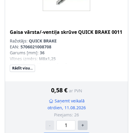
Gaisa vārsta/-ventiļa skrūve
QUICK BRAKE
0011
Ražotājs:
QUICK BRAKE
EAN:
5706021008708
Garums [mm]
:
36
Vītnes izmērs
:
M8x1,25
Uzgriežņu atslēgas izmērs
:
9
Rādīt visu...
Vītnes veids
:
ar ārējo vītni
0,58 €
ar PVN
Saņemt veikalā
otrdien, 11.08.2026
Pieejams:
26
-
+