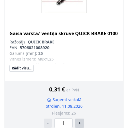
Gaisa vārsta/-ventiļa skrūve
QUICK BRAKE
0100
Ražotājs:
QUICK BRAKE
EAN:
5706021008920
Garums [mm]
:
25
Vītnes izmērs
:
M8x1,25
Uzgriežņu atslēgas izmērs
:
8
Rādīt visu...
Vītnes veids
:
ar ārējo vītni
0,31 €
ar PVN
Saņemt veikalā
otrdien, 11.08.2026
Pieejams:
26
-
+