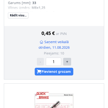
Garums [mm]
:
33
Vītnes izmērs
:
M8x1,25
Uzgriežņu atslēgas izmērs
:
9
Rādīt visu...
Vītnes veids
:
ar ārējo vītni
0,45 €
ar PVN
Saņemt veikalā
otrdien, 11.08.2026
Pieejams:
10
-
+
Pievienot grozam