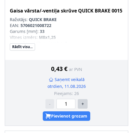
Gaisa vārsta/-ventiļa skrūve
QUICK BRAKE
0015
Ražotājs:
QUICK BRAKE
EAN:
5706021008722
Garums [mm]
:
33
Vītnes izmērs
:
M8x1,25
Uzgriežņu atslēgas izmērs
:
9
Rādīt visu...
Vītnes veids
:
ar ārējo vītni
0,43 €
ar PVN
Saņemt veikalā
otrdien, 11.08.2026
Pieejams:
26
-
+
Pievienot grozam