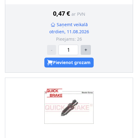
0,47 €
ar PVN
Saņemt veikalā
otrdien, 11.08.2026
Pieejams:
26
-
+
Pievienot grozam