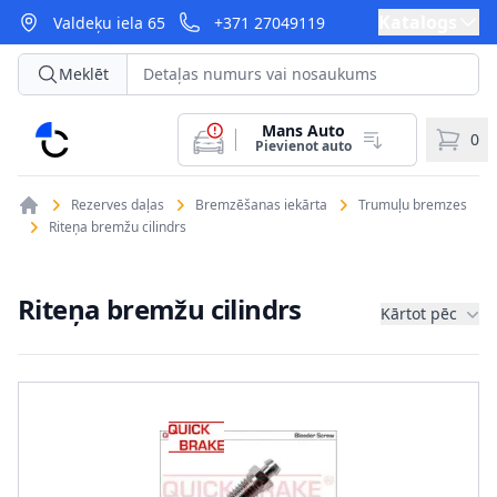
Katalogs
Valdeķu iela 65
+371 27049119
Meklēt
Mans Auto
CarParts
0
Pievienot auto
Rezerves daļas
Bremzēšanas iekārta
Trumuļu bremzes
Riteņa bremžu cilindrs
Riteņa bremžu cilindrs
Kārtot pēc