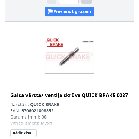
Pievienot grozam
Gaisa vārsta/-ventiļa skrūve
QUICK BRAKE
0087
Ražotājs:
QUICK BRAKE
EAN:
5706021008852
Garums [mm]
:
38
Vītnes izmērs
:
M7x1
Uzgriežņu atslēgas izmērs
:
7
Rādīt visu...
Vītnes veids
:
ar ārējo vītni