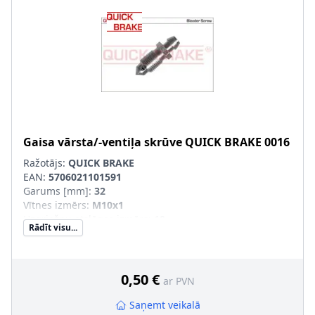
Gaisa vārsta/-ventiļa skrūve
QUICK BRAKE
0016
Ražotājs:
QUICK BRAKE
EAN:
5706021101591
Garums [mm]
:
32
Vītnes izmērs
:
M10x1
Uzgriežņu atslēgas izmērs
:
10
Rādīt visu...
Vītnes veids
:
ar ārējo vītni
0,50 €
ar PVN
Saņemt veikalā