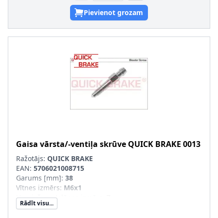
Pievienot grozam
Gaisa vārsta/-ventiļa skrūve
QUICK BRAKE
0013
Ražotājs:
QUICK BRAKE
EAN:
5706021008715
Garums [mm]
:
38
Vītnes izmērs
:
M6x1
Uzgriežņu atslēgas izmērs
:
7
Rādīt visu...
Vītnes veids
:
ar ārējo vītni