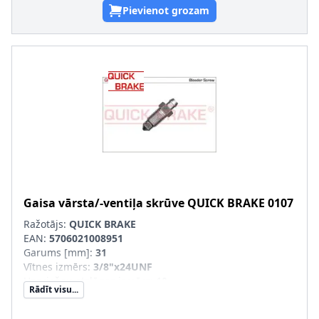
Pievienot grozam
Gaisa vārsta/-ventiļa skrūve
QUICK BRAKE
0107
Ražotājs:
QUICK BRAKE
EAN:
5706021008951
Garums [mm]
:
31
Vītnes izmērs
:
3/8"x24UNF
Uzgriežņu atslēgas izmērs
:
10
Rādīt visu...
Vītnes veids
:
ar ārējo vītni