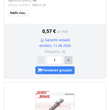
Garums [mm]
:
42
Vītnes izmērs
:
M8x1,25
Uzgriežņu atslēgas izmērs
:
9
Rādīt visu...
Vītnes veids
:
ar ārējo vītni
0,57 €
ar PVN
Saņemt veikalā
otrdien, 11.08.2026
Pieejams:
26
-
+
Pievienot grozam