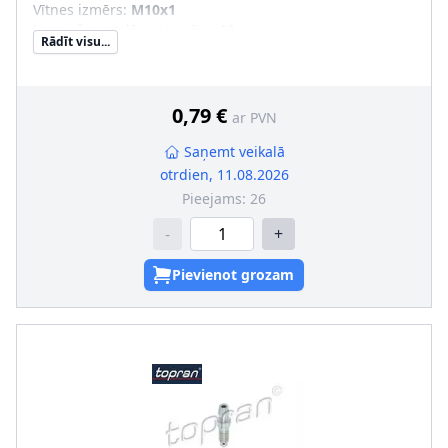
Vītnes izmērs
:
M10x1
Uzgriežņu atslēgas izmērs
:
11
Rādīt visu...
Vītnes veids
:
ar ārējo vītni
0,79 €
ar PVN
Saņemt veikalā
otrdien, 11.08.2026
Pieejams:
26
-
+
Pievienot grozam