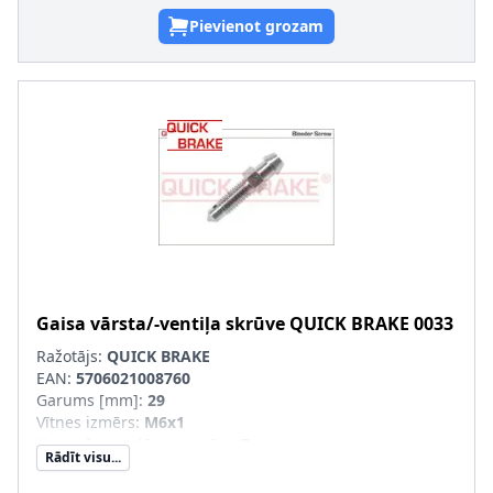
Pievienot grozam
Gaisa vārsta/-ventiļa skrūve
QUICK BRAKE
0033
Ražotājs:
QUICK BRAKE
EAN:
5706021008760
Garums [mm]
:
29
Vītnes izmērs
:
M6x1
Uzgriežņu atslēgas izmērs
:
7
Rādīt visu...
Vītnes veids
:
ar ārējo vītni