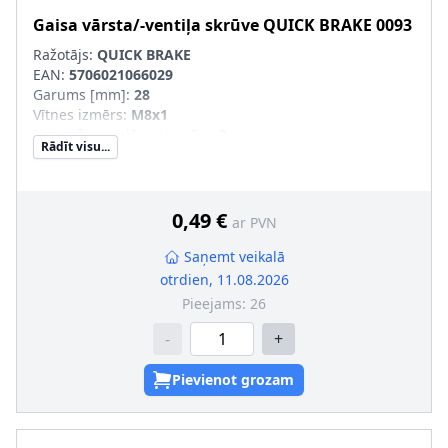
Gaisa vārsta/-ventiļa skrūve
QUICK BRAKE
0093
Ražotājs:
QUICK BRAKE
EAN:
5706021066029
Garums [mm]
:
28
Vītnes izmērs
:
M8x1
Uzgriežņu atslēgas izmērs
:
8
Rādīt visu...
Vītnes veids
:
ar ārējo vītni
0,49 €
ar PVN
Saņemt veikalā
otrdien, 11.08.2026
Pieejams:
26
-
+
Pievienot grozam