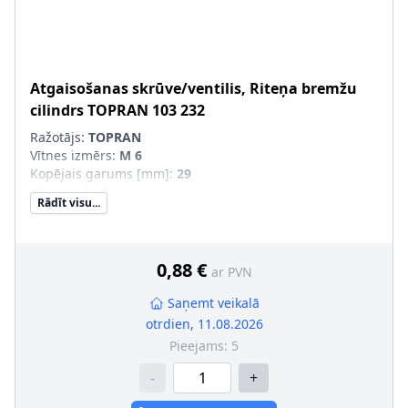
Atgaisošanas skrūve/ventilis, Riteņa bremžu
cilindrs
TOPRAN
103 232
Ražotājs:
TOPRAN
Vītnes izmērs
:
M 6
Kopējais garums [mm]
:
29
Vītnes solis [mm]
:
1
Rādīt visu...
0,88 €
ar PVN
Saņemt veikalā
otrdien, 11.08.2026
Pieejams:
5
-
+