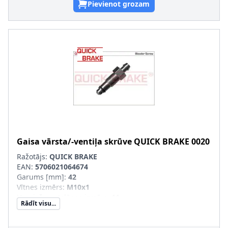
Pievienot grozam
Gaisa vārsta/-ventiļa skrūve
QUICK BRAKE
0020
Ražotājs:
QUICK BRAKE
EAN:
5706021064674
Garums [mm]
:
42
Vītnes izmērs
:
M10x1
Uzgriežņu atslēgas izmērs
:
11
Rādīt visu...
Vītnes veids
:
ar ārējo vītni