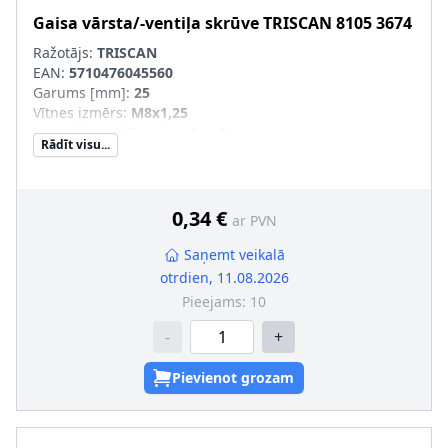
Gaisa vārsta/-ventiļa skrūve
TRISCAN
8105 3674
Ražotājs:
TRISCAN
EAN:
5710476045560
Garums [mm]
:
25
Vītnes izmērs
:
M8x1,25
Uzgriežņu atslēgas izmērs
:
8
Rādīt visu...
Vītnes veids
:
ar ārējo vītni
0,34 €
ar PVN
Saņemt veikalā
otrdien, 11.08.2026
Pieejams:
10
-
+
Pievienot grozam