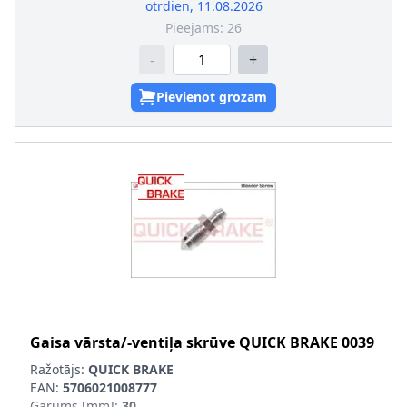
otrdien, 11.08.2026
Pieejams:
26
-
+
Pievienot grozam
Gaisa vārsta/-ventiļa skrūve
QUICK BRAKE
0039
Ražotājs:
QUICK BRAKE
EAN:
5706021008777
Garums [mm]
:
30