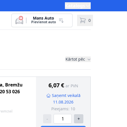
Katalogs
Mans Auto
0
Pievienot auto
Kārtot pēc
6,07 €
ma, Bremžu
ar PVN
20 53 026
Saņemt veikalā
11.08.2026
Pieejams:
10
remzei
-
+