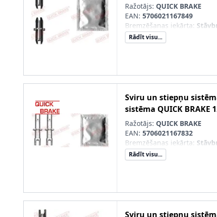
Ražotājs:
QUICK BRAKE
EAN:
5706021167849
Bremzēšanas iekārta
:
Stāvb
Rādīt visu...
Sviru un stiepņu sistē
sistēma
QUICK BRAKE
1
Ražotājs:
QUICK BRAKE
EAN:
5706021167832
Bremzēšanas iekārta
:
Stāvb
Rādīt visu...
Sviru un stiepņu sistē