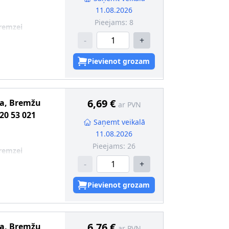
11.08.2026
Pieejams:
8
remzei
-
+
Pievienot grozam
6,69 €
ma, Bremžu
ar PVN
20 53 021
Saņemt veikalā
11.08.2026
Pieejams:
26
remzei
-
+
Pievienot grozam
6,76 €
ma, Bremžu
ar PVN