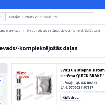
t
rumuļu bremzes
Sviru un stiepņu sistēmas pievads/-komplektējošās daļas
ievads/-komplektējošās daļas
Sviru un stiepņu sistē
sistēma
QUICK BRAKE
1
Ražotājs:
QUICK BRAKE
EAN:
5706021167887
Bremzēšanas iekārta
:
Stāvb
Rādīt visu...