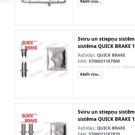
Rādīt visu...
Sviru un stiepņu sistē
sistēma
QUICK BRAKE
1
Ražotājs:
QUICK BRAKE
EAN:
5706021167900
Bremzēšanas iekārta
:
Stāvb
Rādīt visu...
Sviru un stiepņu sistē
sistēma
QUICK BRAKE
1
Ražotājs:
QUICK BRAKE
EAN:
5706021167870