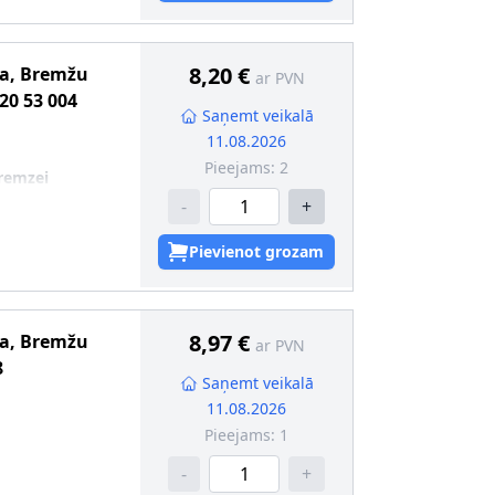
8,20 €
ma, Bremžu
ar PVN
20 53 004
Saņemt veikalā
11.08.2026
Pieejams:
2
remzei
-
+
Pievienot grozam
8,97 €
ma, Bremžu
ar PVN
8
Saņemt veikalā
11.08.2026
Pieejams:
1
-
+