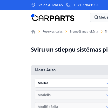
Valdeķu iela 65
+371 27049119
CarParts
Meklē
Rezerves daļas
Bremzēšanas iekārta
T
Sviru un stiepņu sistēmas p
Mans Auto
Marka
Modelis
Modifikācija