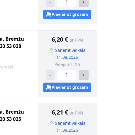
-
+
Pievienot grozam
6,20 €
ma, Bremžu
ar PVN
20 53 028
Saņemt veikalā
11.08.2026
Pieejams:
26
remzei
-
+
Pievienot grozam
6,21 €
ma, Bremžu
ar PVN
20 53 025
Saņemt veikalā
11.08.2026