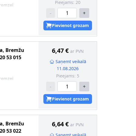
Pieejams:
20
remzei
-
+
Pievienot grozam
6,47 €
ma, Bremžu
ar PVN
20 53 015
Saņemt veikalā
11.08.2026
Pieejams:
5
remzei
-
+
Pievienot grozam
6,64 €
ma, Bremžu
ar PVN
20 53 022
Saņemt veikalā