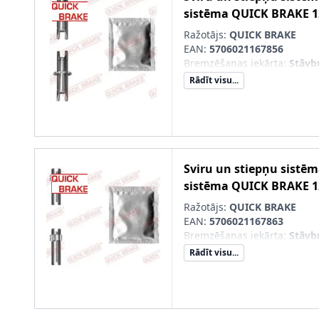
sistēma
QUICK BRAKE
1
Ražotājs:
QUICK BRAKE
EAN:
5706021167856
Bremzēšanas iekārta
:
Stāvb
Rādīt visu...
Sviru un stiepņu sistē
sistēma
QUICK BRAKE
1
Ražotājs:
QUICK BRAKE
EAN:
5706021167863
Bremzēšanas iekārta
:
Stāvb
Rādīt visu...