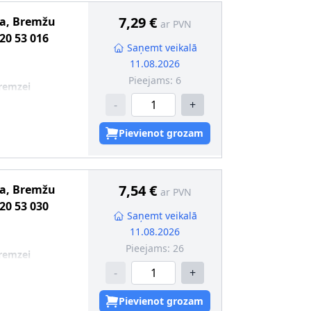
7,29 €
ma, Bremžu
ar PVN
20 53 016
Saņemt veikalā
11.08.2026
Pieejams:
6
remzei
-
+
Pievienot grozam
7,54 €
ma, Bremžu
ar PVN
20 53 030
Saņemt veikalā
11.08.2026
Pieejams:
26
remzei
-
+
Pievienot grozam