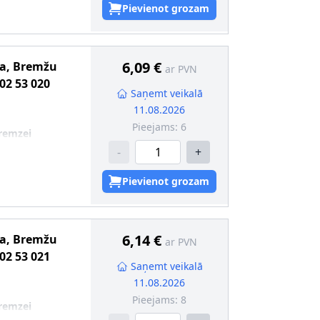
Pievienot grozam
6,09 €
ma, Bremžu
ar PVN
02 53 020
Saņemt veikalā
11.08.2026
Pieejams:
6
remzei
-
+
Pievienot grozam
6,14 €
ma, Bremžu
ar PVN
02 53 021
Saņemt veikalā
11.08.2026
Pieejams:
8
remzei