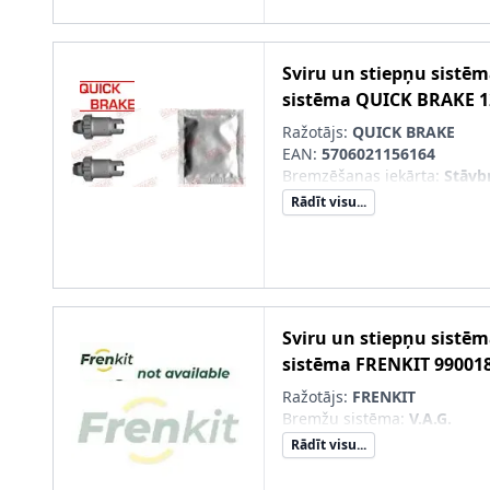
Sviru un stiepņu sistē
sistēma
QUICK BRAKE
1
Ražotājs:
QUICK BRAKE
EAN:
5706021156164
Bremzēšanas iekārta
:
Stāvb
Rādīt visu...
Sviru un stiepņu sistē
sistēma
FRENKIT
99001
Ražotājs:
FRENKIT
Bremžu sistēma
:
V.A.G.
Rādīt visu...