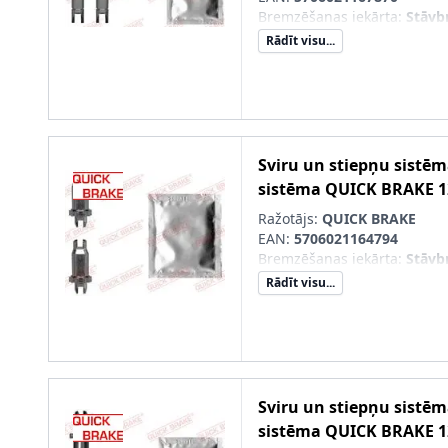
Bremzēšanas iekārta
:
Stāvb
Rādīt visu...
Sviru un stiepņu sistē
sistēma
QUICK BRAKE
1
Ražotājs:
QUICK BRAKE
EAN:
5706021164794
Bremzēšanas iekārta
:
Stāvb
Rādīt visu...
Sviru un stiepņu sistē
sistēma
QUICK BRAKE
1