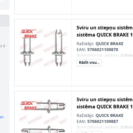
Sviru un stiepņu sistē
sistēma
QUICK BRAKE
1
Ražotājs:
QUICK BRAKE
s daļas
EAN:
5706021109870
Bremzēšanas iekārta
:
Stāvb
Rādīt visu...
Sviru un stiepņu sistē
sistēma
QUICK BRAKE
1
Ražotājs:
QUICK BRAKE
ļas
EAN:
5706021109887
Bremzēšanas iekārta
:
Stāvb