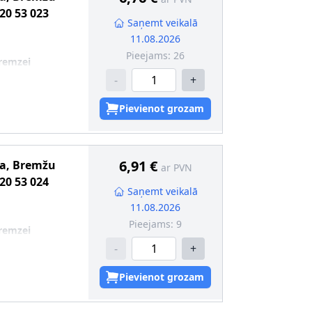
20 53 023
Saņemt veikalā
11.08.2026
Pieejams:
26
remzei
-
+
Pievienot grozam
6,91 €
ma, Bremžu
ar PVN
20 53 024
Saņemt veikalā
11.08.2026
Pieejams:
9
remzei
-
+
Pievienot grozam