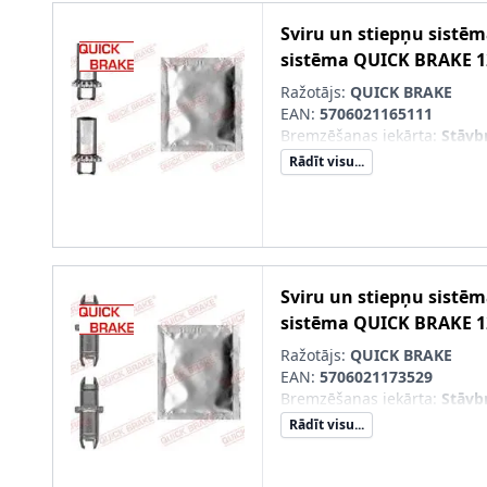
Sviru un stiepņu sistē
sistēma
QUICK BRAKE
1
Ražotājs:
QUICK BRAKE
EAN:
5706021165111
Bremzēšanas iekārta
:
Stāvb
Rādīt visu...
Sviru un stiepņu sistē
sistēma
QUICK BRAKE
1
Ražotājs:
QUICK BRAKE
EAN:
5706021173529
Bremzēšanas iekārta
:
Stāvb
Rādīt visu...