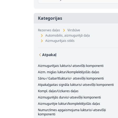
Kategorijas
Rezerves daļas
Virsbūve
Automobilis, aizmugurējā daļa
Aizmugurējais stikls
Atpakaļ
Aizmugurējais lukturis/-atsevišķi komponenti
Aizm. miglas lukturi/komplektējošās daļas
Sānu-/ Gabarītlukturis/- atsevišķi komponenti
Atpakaļgaitas signāla lukturis/-atsevišķi komponenti
Kompl. daļas/Uzkares daļas
Aizmugurējās durvis/-atsevišķi komponenti
Aizmugurējie lukturi/komplektējošās daļas
Numurzīmes apgaismojuma lukturis/-atsevišķi
komponenti