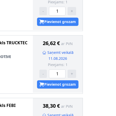
Pieejams:
1
-
+
Pievienot grozam
26,62 €
kls
TRUCKTEC
ar PVN
Saņemt veikalā
OTIVE
11.08.2026
Pieejams:
1
-
+
Pievienot grozam
38,30 €
kls
FEBI
ar PVN
Saņemt veikalā