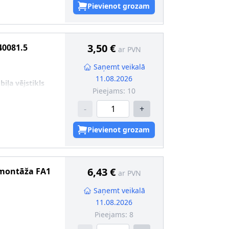
Pievienot grozam
3,50 €
40081.5
ar PVN
Saņemt veikalā
11.08.2026
iļa vējstikls
Pieejams:
10
-
+
Pievienot grozam
6,43 €
 montāža
FA1
ar PVN
Saņemt veikalā
11.08.2026
Pieejams:
8