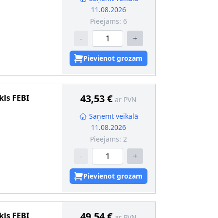
11.08.2026
Pieejams:
6
-
+
Pievienot grozam
43,53 €
kls
FEBI
ar PVN
Saņemt veikalā
11.08.2026
Pieejams:
2
-
+
Pievienot grozam
49,54 €
kls
FEBI
ar PVN