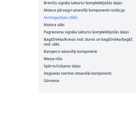
Bremžu signāla lukturis/-komplektējošās daļas
Motora pārsegs/-atsevišķi komponenti/-izolācija
Aizmugurējais stikls
Motora vāks
Pagrieziena signāla lukturis/-komplektējošās daļas
Bagāžnieka/kravas nod. durvis un bagāžnieka/bagāž.
nod. vāks
Bampers/-atsevišķi komponenti
Riteņa niša
Spārns/Uzkares daļas
Degvielas tvertne-/atsevišķi komponenti
Sānsiena