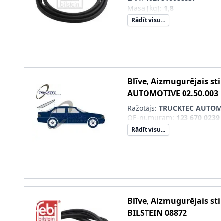
Masa [kg]
:
1,8
Rādīt visu...
Blīve, Aizmugurējais sti
AUTOMOTIVE
02.50.003
Ražotājs:
TRUCKTEC AUTOM
OE-numuram
:
123 670 0239
Rādīt visu...
Blīve, Aizmugurējais sti
BILSTEIN
08872