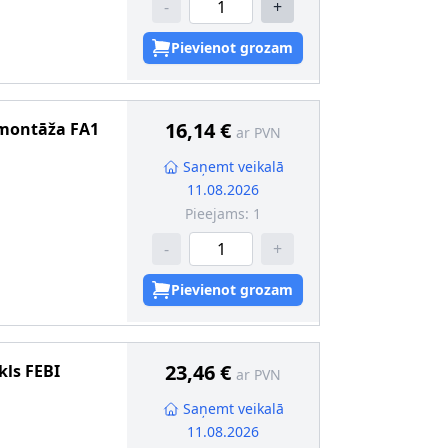
-
+
17.5, 13-
Pievienot grozam
16,14 €
 montāža
FA1
ar PVN
Saņemt veikalā
11.08.2026
Pieejams:
1
-
+
17.5, 13-
Pievienot grozam
23,46 €
kls
FEBI
ar PVN
Saņemt veikalā
11.08.2026