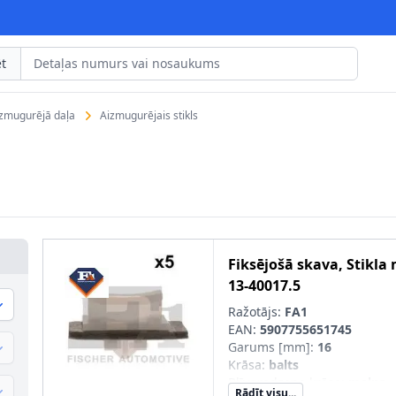
t
izmugurējā daļa
Aizmugurējais stikls
Fiksējošā skava, Stikla
13-40017.5
Ražotājs:
FA1
EAN:
5907755651745
Garums [mm]
:
16
Krāsa
:
balts
Blīvgredzena krāsa
:
melns
Rādīt visu...