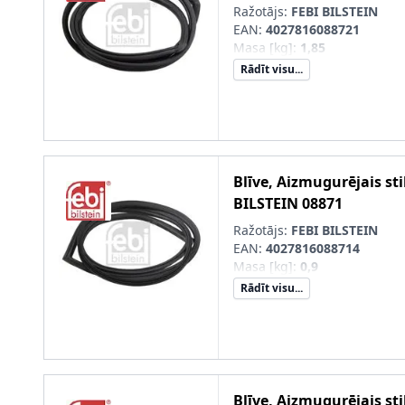
Ražotājs:
FEBI BILSTEIN
EAN:
4027816088721
Masa [kg]
:
1,85
Rādīt visu...
Blīve, Aizmugurējais sti
BILSTEIN
08871
Ražotājs:
FEBI BILSTEIN
EAN:
4027816088714
Masa [kg]
:
0,9
Rādīt visu...
Blīve, Aizmugurējais sti