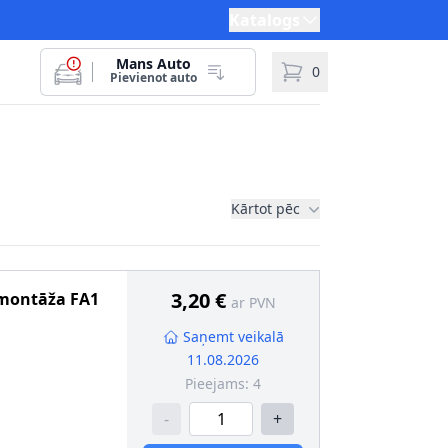
Katalogs
Mans Auto
0
Pievienot auto
Kārtot pēc
3,20 €
 montāža
FA1
ar PVN
Saņemt veikalā
11.08.2026
Pieejams:
4
-
+