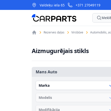
Valdeķu iela 65
+371 27049119
CarParts
Meklē
Rezerves daļas
Virsbūve
Automobilis, a
Aizmugurējais stikls
Mans Auto
Marka
Modelis
Modifikācija