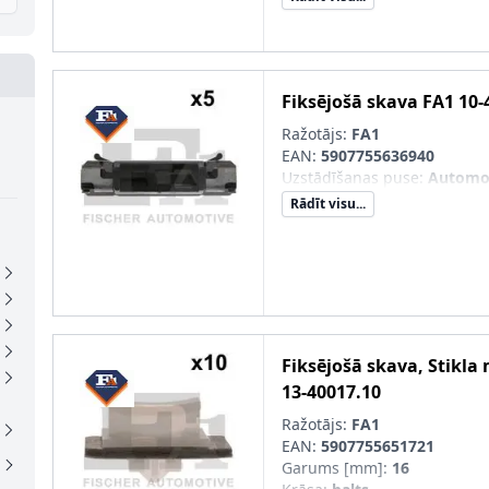
Fiksējošā skava
FA1
10-
Ražotājs:
FA1
EAN:
5907755636940
Uzstādīšanas puse
:
Automob
Rādīt visu...
Fiksējošā skava, Stikla
13-40017.10
Ražotājs:
FA1
EAN:
5907755651721
Garums [mm]
:
16