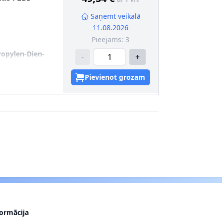
Saņemt veikalā
11.08.2026
Pieejams:
3
ropylen-Dien-
-
+
Pievienot grozam
formācija