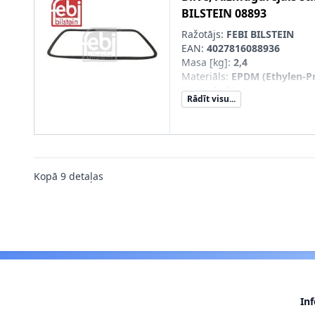
BILSTEIN
08893
Ražotājs:
FEBI BILSTEIN
EAN:
4027816088936
Masa [kg]
:
2,4
Materiāls
:
EPDM (Ethylen-P
Kautschuk)
Rādīt visu...
Kopā
9
detaļas
In