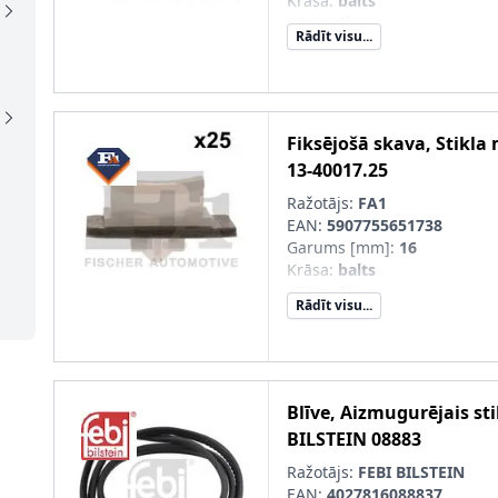
Krāsa
:
balts
pēc izvēles
:
Rādīt visu...
pāra artikulu numuri
:
13-400
40017.25
Blīvgredzena krāsa
:
melns
Fiksējošā skava, Stikla
13-40017.25
Ražotājs:
FA1
EAN:
5907755651738
Garums [mm]
:
16
Krāsa
:
balts
pēc izvēles
:
Rādīt visu...
pāra artikulu numuri
:
13-400
40017.10
Blīvgredzena krāsa
:
melns
Blīve, Aizmugurējais sti
BILSTEIN
08883
Ražotājs:
FEBI BILSTEIN
EAN:
4027816088837