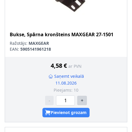
Bukse, Spārna kronšteins
MAXGEAR
27-1501
Ražotājs:
MAXGEAR
EAN:
5905141961218
4,58 €
ar PVN
Saņemt veikalā
11.08.2026
Pieejams:
10
-
+
Pievienot grozam