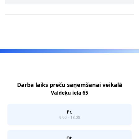
Footer
Darba laiks preču saņemšanai veikalā
Valdeķu iela 65
Pr.
9:00 – 18:00
Ot.