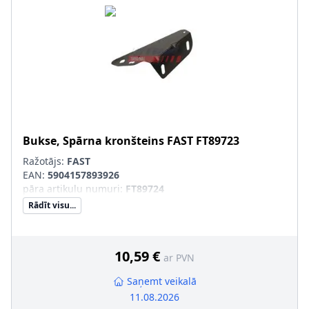
Bukse, Spārna kronšteins
FAST
FT89723
Ražotājs:
FAST
EAN:
5904157893926
pāra artikulu numuri
:
FT89724
Rādīt visu...
10,59 €
ar PVN
Saņemt veikalā
11.08.2026