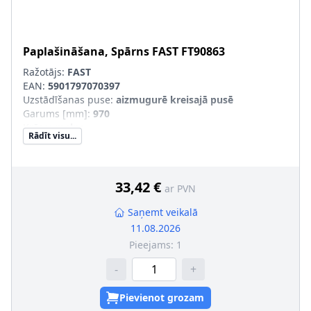
Paplašināšana, Spārns
FAST
FT90863
Ražotājs:
FAST
EAN:
5901797070397
Uzstādīšanas puse
:
aizmugurē kreisajā pusē
Garums [mm]
:
970
Krāsa
:
melns
Rādīt visu...
Forma
:
Sirpja forma
Materiāls
:
Plastmasa
pāra artikulu numuri
:
FT90864
33,42 €
ar PVN
Saņemt veikalā
11.08.2026
Pieejams:
1
-
+
Pievienot grozam