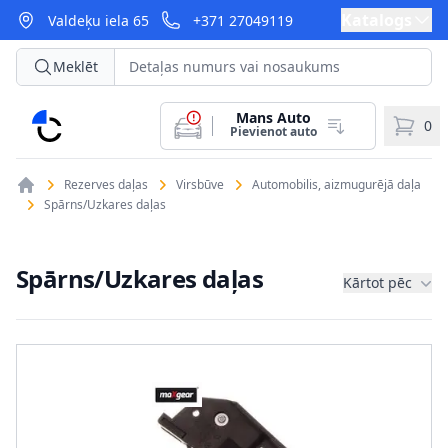
Katalogs
Valdeķu iela 65
+371 27049119
Meklēt
Mans Auto
CarParts
0
Pievienot auto
Rezerves daļas
Virsbūve
Automobilis, aizmugurējā daļa
Spārns/Uzkares daļas
Spārns/Uzkares daļas
Kārtot pēc