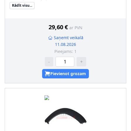
Rādīt visu...
29,60 €
ar PVN
Saņemt veikalā
11.08.2026
Pieejams:
1
-
+
Pievienot grozam