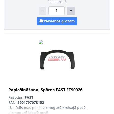
Pieejams:
3
-
+
Pievienot grozam
Paplašināšana, Spārns
FAST
FT90926
Ražotājs:
FAST
EAN:
5901797073152
Uzstādīšanas puse
:
aizmugurē kreisajā pusē,
aizmugurē labajā pusē