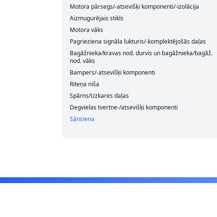
Motora pārsegs/-atsevišķi komponenti/-izolācija
Aizmugurējais stikls
Motora vāks
Pagrieziena signāla lukturis/-komplektējošās daļas
Bagāžnieka/kravas nod. durvis un bagāžnieka/bagāž.
nod. vāks
Bampers/-atsevišķi komponenti
Riteņa niša
Spārns/Uzkares daļas
Degvielas tvertne-/atsevišķi komponenti
Sānsiena
Footer