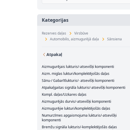
Kategorijas
Rezerves daļas
Virsbūve
Automobilis, aizmugurējā daļa
Sānsiena
Atpakaļ
Aizmugurējais lukturis/-atsevišķi komponenti
Aizm. miglas lukturi/komplektējošās daļas
Sānu-/ Gabarītlukturis/- atsevišķi komponenti
Atpakaļgaitas signāla lukturis/-atsevišķi komponenti
Kompl. daļas/Uzkares daļas
Aizmugurējās durvis/-atsevišķi komponenti
Aizmugurējie lukturi/komplektējošās daļas
Numurzīmes apgaismojuma lukturis/-atsevišķi
komponenti
Bremžu signāla lukturis/-komplektējošās daļas