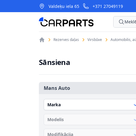
Valdeķu iela 65
+371 27049119
CarParts
Meklē
Rezerves daļas
Virsbūve
Automobilis, a
Sānsiena
Mans Auto
Marka
Modelis
Modifikācija