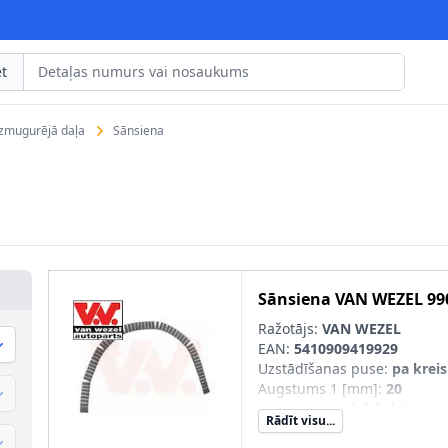
t
izmugurējā daļa
Sānsiena
Sānsiena
VAN WEZEL
99
Ražotājs:
VAN WEZEL
EAN:
5410909419929
Uzstādīšanas puse
:
pa kreis
Augstums 1 [mm]
:
20
Komponenti
:
ārējā daļa
Rādīt visu...
Apstrāde
:
īslaicīgi