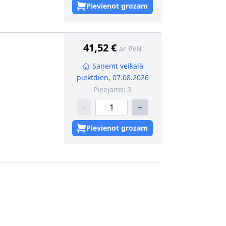
Pievienot grozam
tāls
:
Riteņa arka
ksne
m]
:
0,7
41,52 €
ar PVN
Saņemt veikalā
piektdien, 07.08.2026
ersāls
Pieejams:
3
-
+
Pievienot grozam