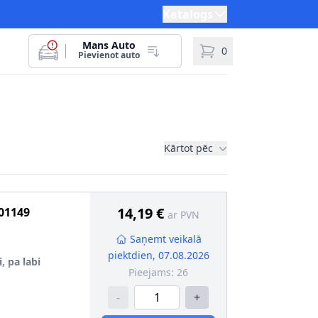
Katalogs
Mans Auto
0
Pievienot auto
Kārtot pēc
14,19 €
01149
ar PVN
Saņemt veikalā
piektdien, 07.08.2026
i, pa labi
Pieejams:
26
-
+