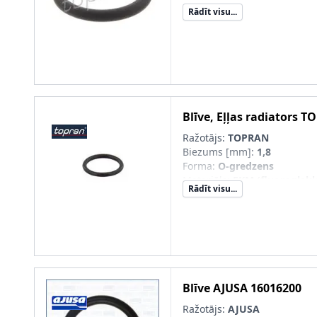
Rādīt visu...
Blīve, Eļļas radiators
TO
Ražotājs:
TOPRAN
Biezums [mm]
:
1,8
Forma
:
O-gredzens
Materiāls
:
FKM (fluoroglekļ
Rādīt visu...
Iekšējais diametrs [mm]
:
13
Ārējais diametrs [mm]
:
17
Blīve
AJUSA
16016200
Ražotājs:
AJUSA