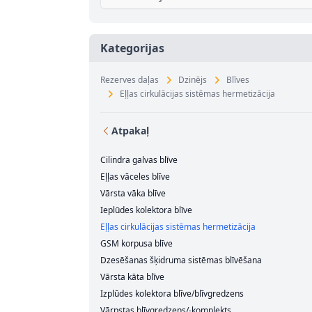
Kategorijas
Rezerves daļas
Dzinējs
Blīves
Eļļas cirkulācijas sistēmas hermetizācija
Atpakaļ
Cilindra galvas blīve
Eļļas vāceles blīve
Vārsta vāka blīve
Ieplūdes kolektora blīve
Eļļas cirkulācijas sistēmas hermetizācija
GSM korpusa blīve
Dzesēšanas šķidruma sistēmas blīvēšana
Vārsta kāta blīve
Izplūdes kolektora blīve/blīvgredzens
Vārpstas blīvgredzens/-komplekts