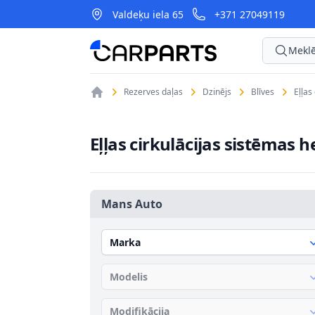
Valdeķu iela 65
+371 27049119
CarParts
Meklē
Rezerves daļas
Dzinējs
Blīves
Eļļas
Eļļas cirkulācijas sistēmas 
Mans Auto
Marka
Modelis
Modifikācija