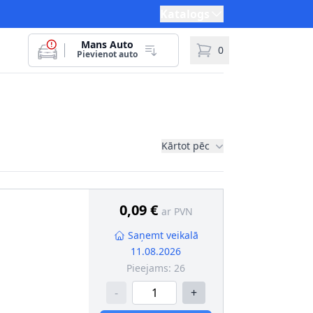
Katalogs
Mans Auto
0
Pievienot auto
Kārtot pēc
0,09 €
ar PVN
Saņemt veikalā
11.08.2026
Pieejams:
26
-
+