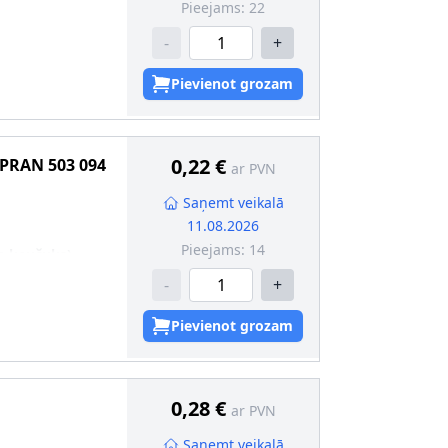
Pieejams:
22
-
+
Pievienot grozam
0,22 €
PRAN
503 094
ar PVN
Saņemt veikalā
11.08.2026
Pieejams:
14
a kaučuks)
,4
-
+
Pievienot grozam
0,28 €
ar PVN
Saņemt veikalā