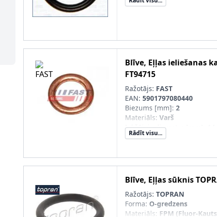
Rādīt visu...
Blīve, Eļļas ieliešanas k
FT94715
Ražotājs:
FAST
EAN:
5901797080440
Biezums [mm]
:
2
Materiāls
:
Varš
Iekšējais diametrs [mm]
:
14
Rādīt visu...
Ārējais diametrs [mm]
:
20
Blīve, Eļļas sūknis
TOP
Ražotājs:
TOPRAN
Forma
:
O-gredzens
Materiāls
:
FPM (Fluor-Kaut