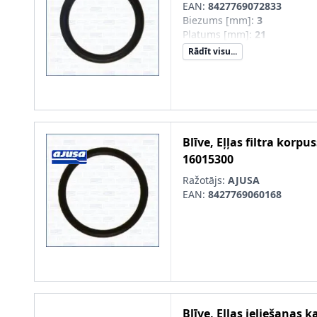
EAN:
8427769072833
Biezums [mm]
:
3
Platums [mm]
:
21
Rādīt visu...
Blīve, Eļļas filtra korpus
16015300
Ražotājs:
AJUSA
EAN:
8427769060168
Blīve, Eļļas ieliešanas k