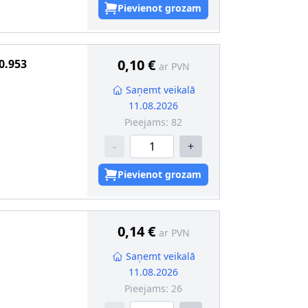
Pievienot grozam
0,10 €
0.953
ar PVN
Saņemt veikalā
11.08.2026
Pieejams:
82
-
+
Pievienot grozam
017.671 /
0,14 €
ar PVN
Saņemt veikalā
11.08.2026
Pieejams:
26