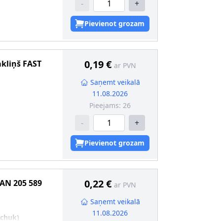
-
+
Pievienot grozam
0,19 €
akliņš
FAST
ar PVN
Saņemt veikalā
11.08.2026
Pieejams:
26
-
+
Pievienot grozam
0,22 €
RAN
205 589
ar PVN
Saņemt veikalā
11.08.2026
schuk)