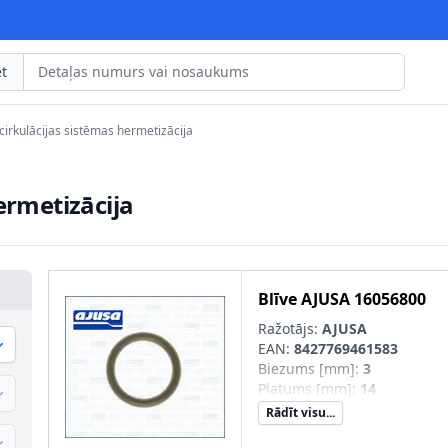
t
 cirkulācijas sistēmas hermetizācija
hermetizācija
Blīve
AJUSA
16056800
Ražotājs:
AJUSA
EAN:
8427769461583
Biezums [mm]
:
3
Platums [mm]
:
14
Rādīt visu...