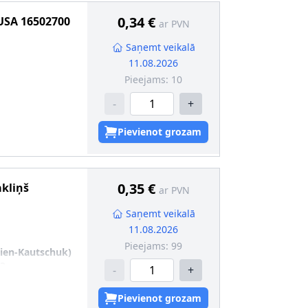
0,34 €
USA
16502700
ar PVN
Saņemt veikalā
11.08.2026
Pieejams:
10
-
+
Pievienot grozam
0,35 €
akliņš
ar PVN
Saņemt veikalā
11.08.2026
Pieejams:
99
dien-Kautschuk)
,3
-
+
Pievienot grozam