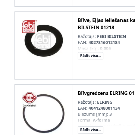
Blīve, Eļļas ieliešanas k
BILSTEIN
01218
Ražotājs:
FEBI BILSTEIN
EAN:
4027816012184
Masa [kg]
:
0,005
Rādīt visu...
Blīvgredzens
ELRING
01
Ražotājs:
ELRING
EAN:
4041248001134
Biezums [mm]
:
3
Forma
:
A-forma
Materiāls
:
NBR (Nitril-Buta
Rādīt visu...
Iekšējais diametrs [mm]
:
74