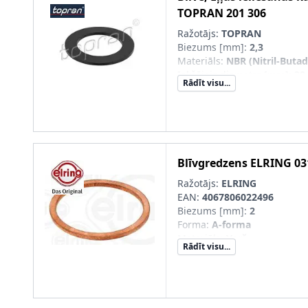
TOPRAN
201 306
Ražotājs:
TOPRAN
Biezums [mm]
:
2,3
Materiāls
:
NBR (Nitril-Buta
Iekšējais diametrs [mm]
:
38
Rādīt visu...
Ārējais diametrs [mm]
:
59
Blīvgredzens
ELRING
03
Ražotājs:
ELRING
EAN:
4067806022496
Biezums [mm]
:
2
Forma
:
A-forma
Materiāls
:
Varš
Rādīt visu...
Iekšējais diametrs [mm]
:
33
Ārējais diametrs [mm]
:
39
DIN/ISO
:
7603