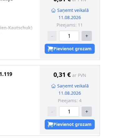
Saņemt veikalā
11.08.2026
Pieejams:
11
dien-Kautschuk)
,5
-
+
Pievienot grozam
0,31 €
1.119
ar PVN
Saņemt veikalā
11.08.2026
Pieejams:
4
-
+
Pievienot grozam