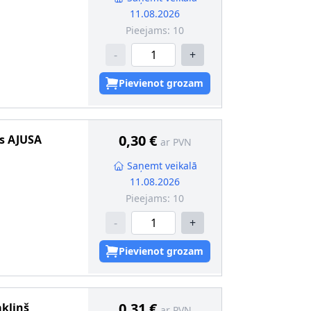
11.08.2026
Pieejams:
10
-
+
Pievienot grozam
0,30 €
s
AJUSA
ar PVN
Saņemt veikalā
11.08.2026
Pieejams:
10
-
+
Pievienot grozam
0,31 €
akliņš
ar PVN