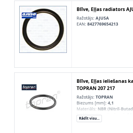
Blīve, Eļļas radiators
AJ
Ražotājs:
AJUSA
EAN:
8427769654213
Blīve, Eļļas ieliešanas k
TOPRAN
207 217
Ražotājs:
TOPRAN
Biezums [mm]
:
4,1
Materiāls
:
NBR (Nitril-Buta
Iekšējais diametrs [mm]
:
36
Rādīt visu...
Ārējais diametrs [mm]
:
44,5