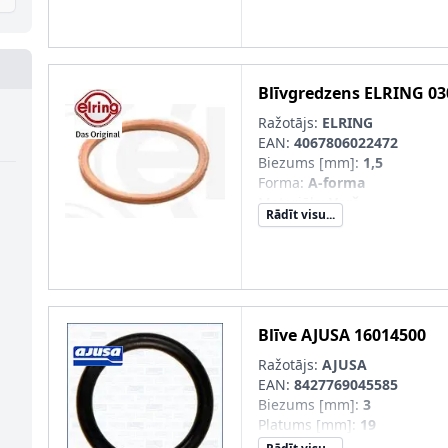
Blīvgredzens
ELRING
03
Ražotājs:
ELRING
EAN:
4067806022472
Biezums [mm]
:
1,5
Forma
:
A-forma
Materiāls
:
Varš
Rādīt visu...
Iekšējais diametrs [mm]
:
20
Ārējais diametrs [mm]
:
24
DIN/ISO
:
7603
alternatīvais remkomplekts
:
017.655
Blīve
AJUSA
16014500
Ražotājs:
AJUSA
EAN:
8427769045585
Biezums [mm]
:
3
Platums [mm]
:
19