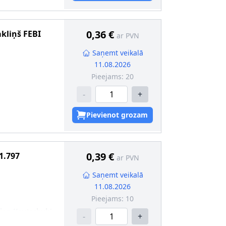
0,36 €
akliņš
FEBI
ar PVN
Saņemt veikalā
11.08.2026
Pieejams:
20
-
+
Pievienot grozam
0,39 €
1.797
ar PVN
Saņemt veikalā
11.08.2026
Pieejams:
10
dien-Kautschuk)
-
+