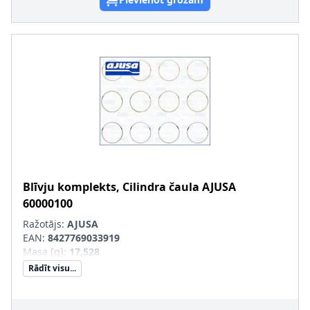
Blīvju komplekts, Cilindra čaula
AJUSA
60000100
Ražotājs:
AJUSA
EAN:
8427769033919
Masa [g]
:
17,528
Rādīt visu...