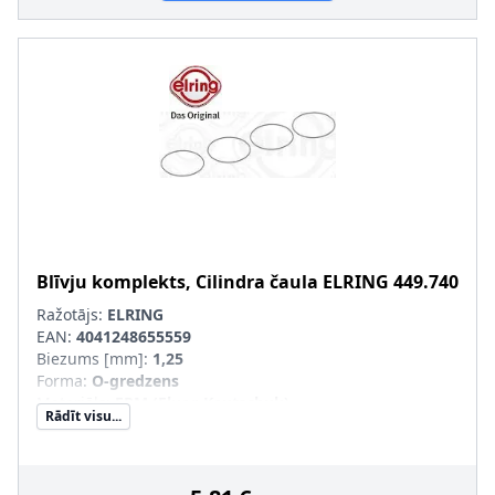
Blīvju komplekts, Cilindra čaula
ELRING
449.740
Ražotājs:
ELRING
EAN:
4041248655559
Biezums [mm]
:
1,25
Forma
:
O-gredzens
Materiāls
:
FPM (Fluor-Kautschuk)
Rādīt visu...
Iekšējais diametrs [mm]
:
76
Ārējais diametrs [mm]
:
78,5
Blīvgredzenu skaits
:
4