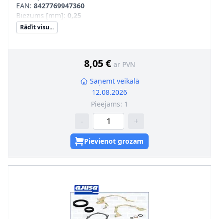
EAN:
8427769947360
Biezums [mm]
:
0,25
Rādīt visu...
8,05 €
ar PVN
Saņemt veikalā
12.08.2026
Pieejams:
1
-
+
Pievienot grozam