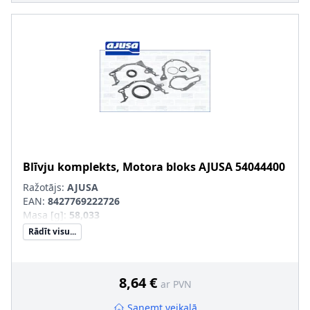
Blīvju komplekts, Motora bloks
AJUSA
54044400
Ražotājs:
AJUSA
EAN:
8427769222726
Masa [g]
:
58,033
Rādīt visu...
8,64 €
ar PVN
Saņemt veikalā