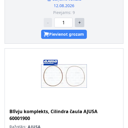
12.08.2026
Pieejams:
9
-
+
Pievienot grozam
Blīvju komplekts, Cilindra čaula
AJUSA
60001900
Ražotājs:
AJUSA