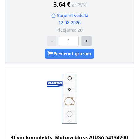
3,64 €
ar PVN
Saņemt veikalā
12.08.2026
Pieejams:
20
-
+
Pievienot grozam
Blīvju komplekts, Motora bloks
AJUSA
54134200