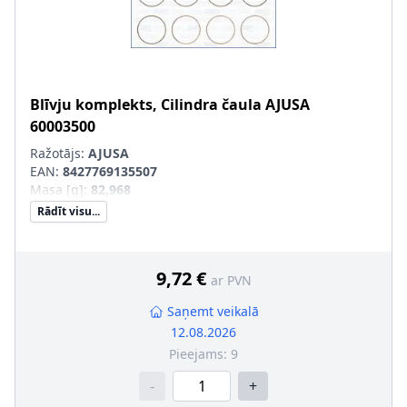
Blīvju komplekts, Cilindra čaula
AJUSA
60003500
Ražotājs:
AJUSA
EAN:
8427769135507
Masa [g]
:
82,968
Rādīt visu...
9,72 €
ar PVN
Saņemt veikalā
12.08.2026
Pieejams:
9
-
+