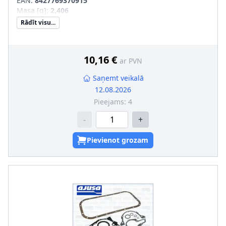
EAN:
8427769370915
Masa [g]
:
2,406
Rādīt visu...
10,16 €
ar PVN
Saņemt veikalā
12.08.2026
Pieejams:
4
-
+
Pievienot grozam