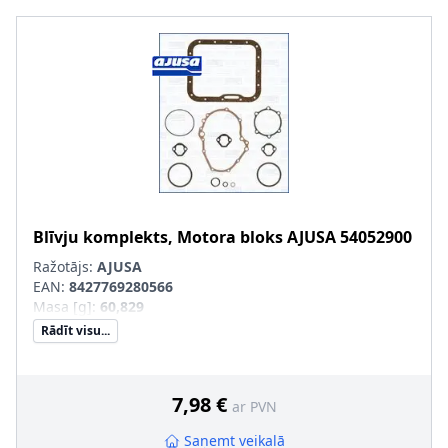
Blīvju komplekts, Motora bloks
AJUSA
54052900
Ražotājs:
AJUSA
EAN:
8427769280566
Masa [g]
:
60,829
Rādīt visu...
7,98 €
ar PVN
Saņemt veikalā