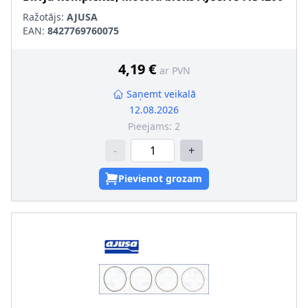
Ražotājs:
AJUSA
EAN:
8427769760075
4,19 €
ar PVN
Saņemt veikalā
12.08.2026
Pieejams:
2
-
+
Pievienot grozam