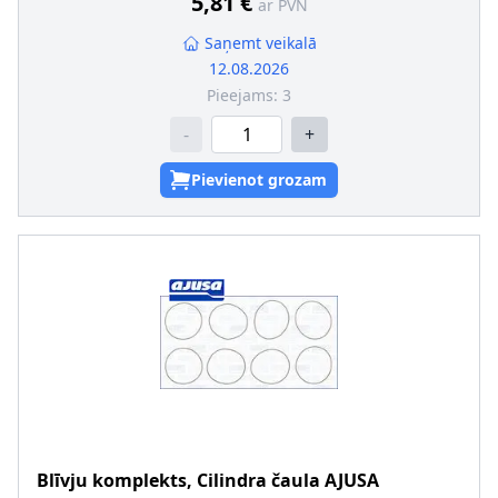
5,81 €
ar PVN
Saņemt veikalā
12.08.2026
Pieejams:
3
-
+
Pievienot grozam
Blīvju komplekts, Cilindra čaula
AJUSA