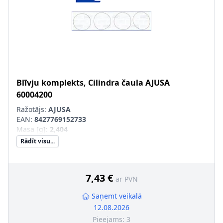
Blīvju komplekts, Cilindra čaula
AJUSA
60004200
Ražotājs:
AJUSA
EAN:
8427769152733
Masa [g]
:
2,404
Rādīt visu...
7,43 €
ar PVN
Saņemt veikalā
12.08.2026
Pieejams:
3