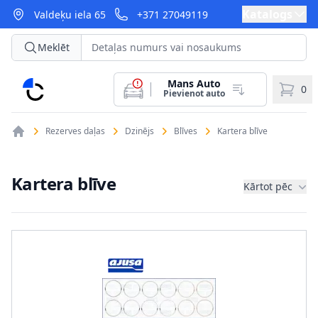
Katalogs
Valdeķu iela 65
+371 27049119
Meklēt
Mans Auto
CarParts
0
Pievienot auto
Rezerves daļas
Dzinējs
Blīves
Kartera blīve
Kartera blīve
Kārtot pēc