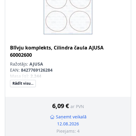
Blīvju komplekts, Cilindra čaula
AJUSA
60002600
Ražotājs:
AJUSA
EAN:
8427769126284
Masa [g]
:
2,244
Rādīt visu...
6,09 €
ar PVN
Saņemt veikalā
12.08.2026
Pieejams:
4