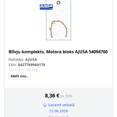
Blīvju komplekts, Motora bloks
AJUSA
54094700
Ražotājs:
AJUSA
EAN:
8427769564178
Masa [g]
:
16,588
Rādīt visu...
8,36 €
ar PVN
Saņemt veikalā
12.08.2026