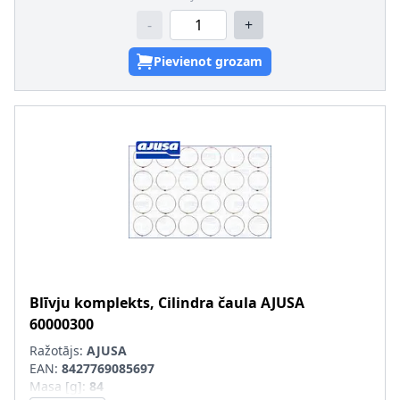
-
+
Pievienot grozam
Blīvju komplekts, Cilindra čaula
AJUSA
60000300
Ražotājs:
AJUSA
EAN:
8427769085697
Masa [g]
:
84