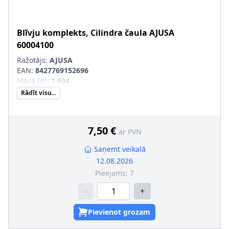
Blīvju komplekts, Cilindra čaula
AJUSA
60004100
Ražotājs:
AJUSA
EAN:
8427769152696
Masa [g]
:
1,604
Rādīt visu...
7,50 €
ar PVN
Saņemt veikalā
12.08.2026
Pieejams:
7
-
+
Pievienot grozam