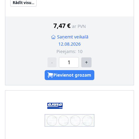
Rādīt visu...
7,47 €
ar PVN
Saņemt veikalā
12.08.2026
Pieejams:
10
-
+
Pievienot grozam