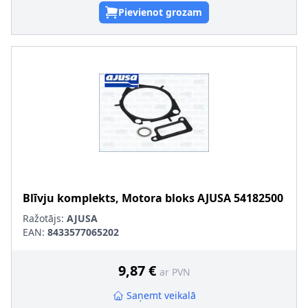
Pievienot grozam
Blīvju komplekts, Motora bloks
AJUSA
54182500
Ražotājs:
AJUSA
EAN:
8433577065202
9,87 €
ar PVN
Saņemt veikalā