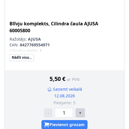
Blīvju komplekts, Cilindra čaula
AJUSA
60005800
Ražotājs:
AJUSA
EAN:
8427769554971
Cilindru skaits
:
1
Rādīt visu...
5,50 €
ar PVN
Saņemt veikalā
12.08.2026
Pieejams:
5
-
+
Pievienot grozam