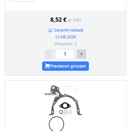
8,52 €
ar PVN
Saņemt veikalā
12.08.2026
Pieejams:
3
-
+
Pievienot grozam