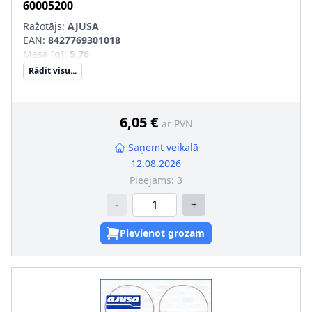
60005200
Ražotājs:
AJUSA
EAN:
8427769301018
Masa [g]
:
5,76
Rādīt visu...
6,05 €
ar PVN
Saņemt veikalā
12.08.2026
Pieejams:
3
-
+
Pievienot grozam