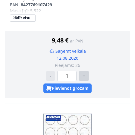
EAN:
8427769107429
Masa [g]
:
5,522
Rādīt visu...
9,48 €
ar PVN
Saņemt veikalā
12.08.2026
Pieejams:
26
-
+
Pievienot grozam