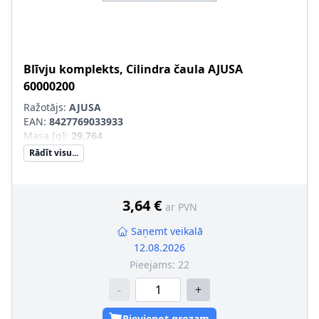
Blīvju komplekts, Cilindra čaula
AJUSA
60000200
Ražotājs:
AJUSA
EAN:
8427769033933
Masa [g]
:
29,764
Rādīt visu...
3,64 €
ar PVN
Saņemt veikalā
12.08.2026
Pieejams:
22
-
+
Pievienot grozam