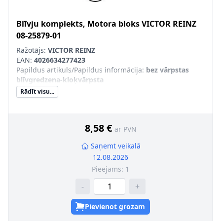
Blīvju komplekts, Motora bloks
VICTOR REINZ
08-25879-01
Ražotājs:
VICTOR REINZ
EAN:
4026634277423
Papildus artikuls/Papildus informācija
:
bez vārpstas
blīvgredzena-kloķvārpsta
Rādīt visu...
8,58 €
ar PVN
Saņemt veikalā
12.08.2026
Pieejams:
1
-
+
Pievienot grozam