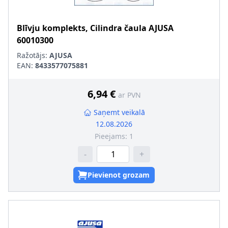
Blīvju komplekts, Cilindra čaula
AJUSA
60010300
Ražotājs:
AJUSA
EAN:
8433577075881
6,94 €
ar PVN
Saņemt veikalā
12.08.2026
Pieejams:
1
-
+
Pievienot grozam