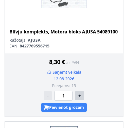
Blīvju komplekts, Motora bloks
AJUSA
54089100
Ražotājs:
AJUSA
EAN:
8427769556715
8,30 €
ar PVN
Saņemt veikalā
12.08.2026
Pieejams:
15
-
+
Pievienot grozam