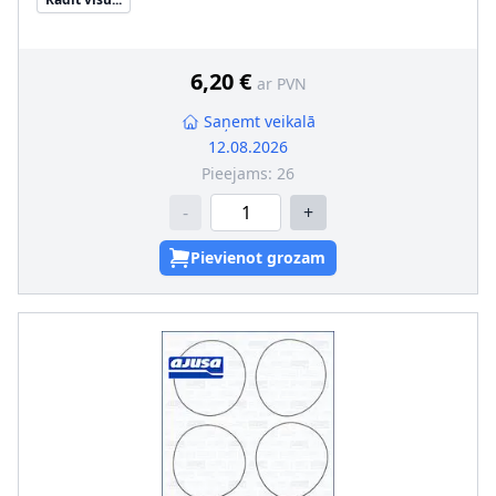
6,20 €
ar PVN
Saņemt veikalā
12.08.2026
Pieejams:
26
-
+
Pievienot grozam