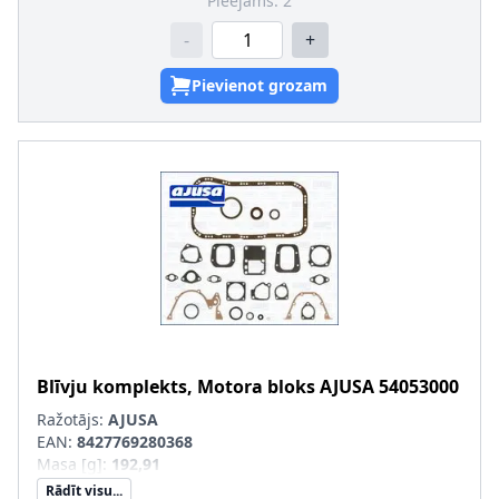
Pieejams:
2
-
+
Pievienot grozam
Blīvju komplekts, Motora bloks
AJUSA
54053000
Ražotājs:
AJUSA
EAN:
8427769280368
Masa [g]
:
192,91
Rādīt visu...