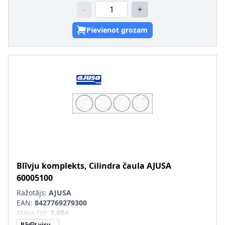
-
+
Pievienot grozam
Blīvju komplekts, Cilindra čaula
AJUSA
60005100
Ražotājs:
AJUSA
EAN:
8427769279300
Masa [g]
:
3,684
Rādīt visu...