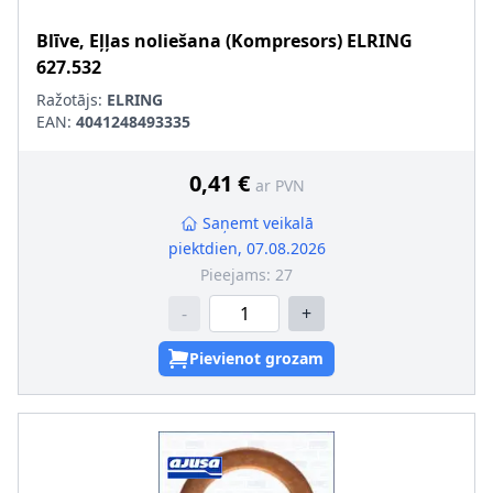
Blīve, Eļļas noliešana (Kompresors)
ELRING
627.532
Ražotājs:
ELRING
EAN:
4041248493335
0,41 €
ar PVN
Saņemt veikalā
piektdien, 07.08.2026
Pieejams:
27
-
+
Pievienot grozam