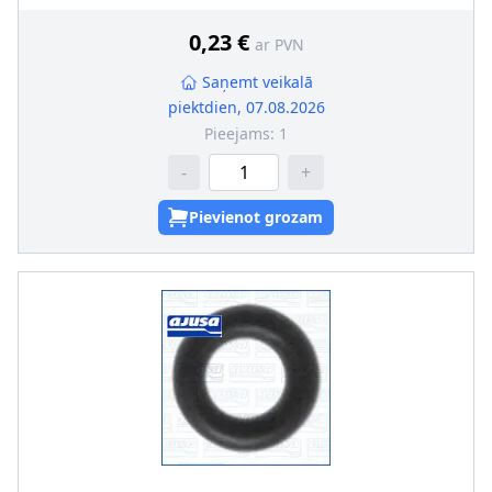
0,23 €
ar PVN
Saņemt veikalā
piektdien, 07.08.2026
Pieejams:
1
-
+
Pievienot grozam