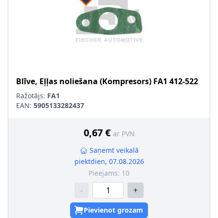
Blīve, Eļļas noliešana (Kompresors)
FA1
412-522
Ražotājs:
FA1
EAN:
5905133282437
0,67 €
ar PVN
Saņemt veikalā
piektdien, 07.08.2026
Pieejams:
10
-
+
Pievienot grozam