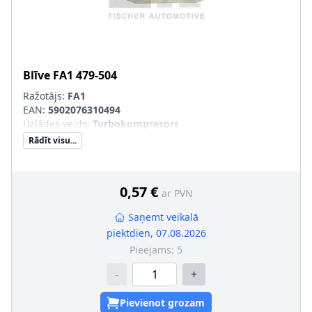
Blīve
FA1
479-504
Ražotājs:
FA1
EAN:
5902076310494
Uzlādes veids
:
Turbokompresors
Rādīt visu...
0,57 €
ar PVN
Saņemt veikalā
piektdien, 07.08.2026
Pieejams:
5
-
+
Pievienot grozam