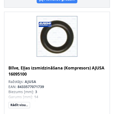
Blīve, Eļļas izsmidzināšana (Kompresors)
AJUSA
16095100
Ražotājs:
AJUSA
EAN:
8433577071739
Biezums [mm]
:
3
Garums [mm]
:
14
Platums [mm]
:
8
Rādīt visu...