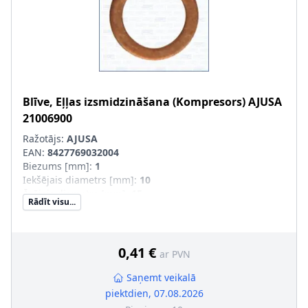
Blīve, Eļļas izsmidzināšana (Kompresors)
AJUSA
21006900
Ražotājs:
AJUSA
EAN:
8427769032004
Biezums [mm]
:
1
Iekšējais diametrs [mm]
:
10
Ārējais diametrs [mm]
:
15
Rādīt visu...
0,41 €
ar PVN
Saņemt veikalā
piektdien, 07.08.2026