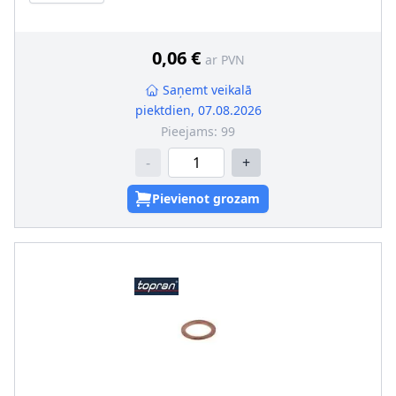
Ārējais diametrs [mm]
:
16
alternatīvais remkomplekts
:
017.671 / 017.655
0,06 €
ar PVN
Saņemt veikalā
piektdien, 07.08.2026
Pieejams:
99
-
+
Pievienot grozam