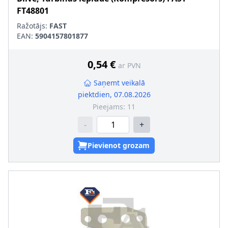
FT48801
Ražotājs:
FAST
EAN:
5904157801877
0,54 €
ar PVN
Saņemt veikalā
piektdien, 07.08.2026
Pieejams:
11
-
+
Pievienot grozam