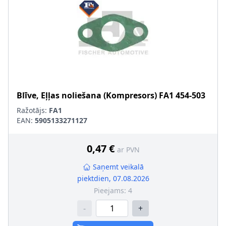
Blīve, Eļļas noliešana (Kompresors)
FA1
454-503
Ražotājs:
FA1
EAN:
5905133271127
0,47 €
ar PVN
Saņemt veikalā
piektdien, 07.08.2026
Pieejams:
4
-
+