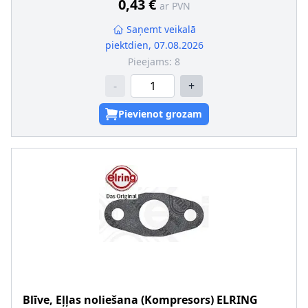
0,43 €
ar PVN
Saņemt veikalā
piektdien, 07.08.2026
Pieejams:
8
-
+
Pievienot grozam
Blīve, Eļļas noliešana (Kompresors)
ELRING