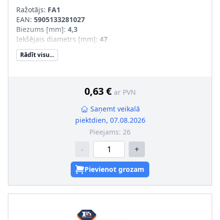
Ražotājs:
FA1
EAN:
5905133281027
Biezums [mm]
:
4,3
Iekšējais diametrs [mm]
:
47
Ārējais diametrs [mm]
:
54
Rādīt visu...
0,63 €
ar PVN
Saņemt veikalā
piektdien, 07.08.2026
Pieejams:
26
-
+
Pievienot grozam