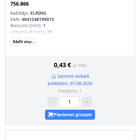
756.866
Ražotājs:
ELRING
EAN:
4041248199015
Biezums [mm]
:
1
Urbums-Ø [mm]
:
21
Blīves konstrukcija
:
Elastīga blīve
Rādīt visu...
Attālums starp urbumiem [mm]
:
50,8
Stiprināšanas urbumu skaits
:
2
Preces klasifikācijas kods
:
6 815 994 170
0,43 €
ar PVN
Saņemt veikalā
piektdien, 07.08.2026
Pieejams:
1
-
+
Pievienot grozam