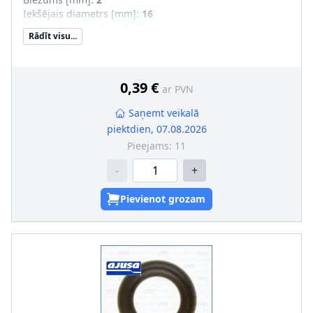
Iekšējais diametrs [mm]
:
16
Ārējais diametrs [mm]
:
24
Rādīt visu...
Blīves konstrukcija
:
Metāla-elastomēru blīve
Manšetblīves materiāls
:
NBR (Nitril-Butadien-
Kautschuk)
0,39 €
ar PVN
Saņemt veikalā
piektdien, 07.08.2026
Pieejams:
11
-
+
Pievienot grozam