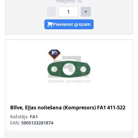
Pieejams:
10
-
+
Pievienot grozam
Blīve, Eļļas noliešana (Kompresors)
FA1
411-522
Ražotājs:
FA1
EAN:
5905133281874