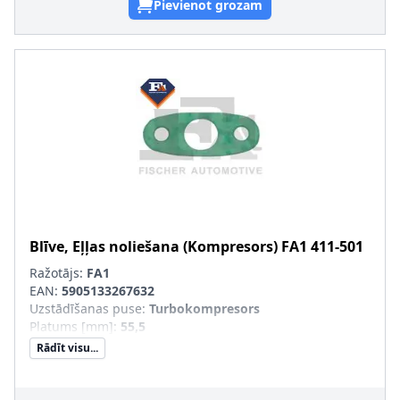
Pievienot grozam
Blīve, Eļļas noliešana (Kompresors)
FA1
411-501
Ražotājs:
FA1
EAN:
5905133267632
Uzstādīšanas puse
:
Turbokompresors
Platums [mm]
:
55,5
Rādīt visu...