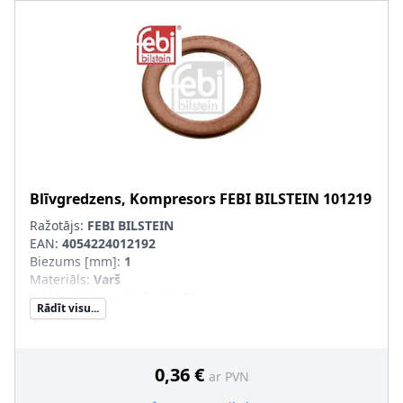
Blīvgredzens, Kompresors
FEBI BILSTEIN
101219
Ražotājs:
FEBI BILSTEIN
EAN:
4054224012192
Biezums [mm]
:
1
Materiāls
:
Varš
Iekšējais diametrs [mm]
:
10
Rādīt visu...
Ārējais diametrs [mm]
:
15
Ievērot servisa informāciju
:
0,36 €
ar PVN