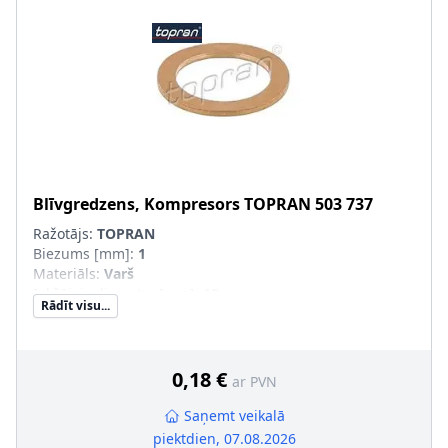
Blīvgredzens, Kompresors
TOPRAN
503 737
Ražotājs:
TOPRAN
Biezums [mm]
:
1
Materiāls
:
Varš
Iekšējais diametrs [mm]
:
10
Rādīt visu...
Ārējais diametrs [mm]
:
15
0,18 €
ar PVN
Saņemt veikalā
piektdien, 07.08.2026