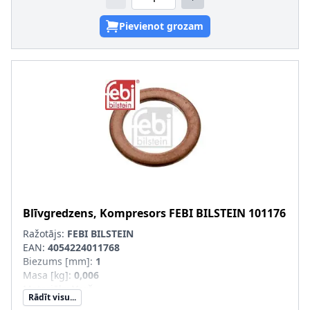
Pievienot grozam
Blīvgredzens, Kompresors
FEBI BILSTEIN
101176
Ražotājs:
FEBI BILSTEIN
EAN:
4054224011768
Biezums [mm]
:
1
Masa [kg]
:
0,006
Materiāls
:
Varš
Rādīt visu...
Iekšējais diametrs [mm]
:
10