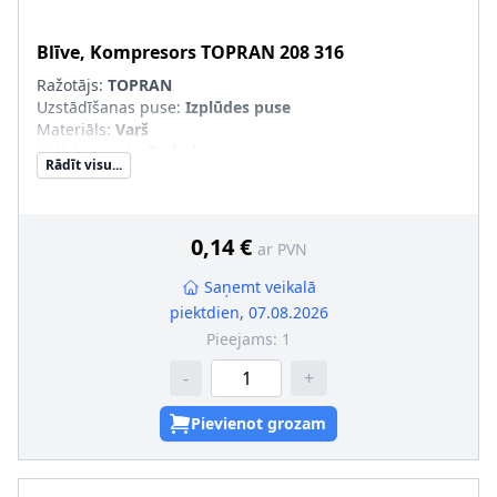
Blīve, Kompresors
TOPRAN
208 316
Ražotājs:
TOPRAN
Uzstādīšanas puse
:
Izplūdes puse
Materiāls
:
Varš
Uzlādes veids
:
Turbokompresors
Rādīt visu...
0,14 €
ar PVN
Saņemt veikalā
piektdien, 07.08.2026
Pieejams:
1
-
+
Pievienot grozam