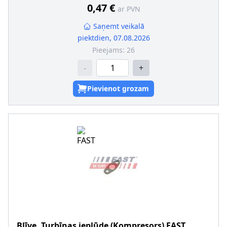
0,47 €
ar PVN
Saņemt veikalā
piektdien, 07.08.2026
Pieejams:
26
-
+
Pievienot grozam
Blīve, Turbīnas ieplūde (Kompresors)
FAST