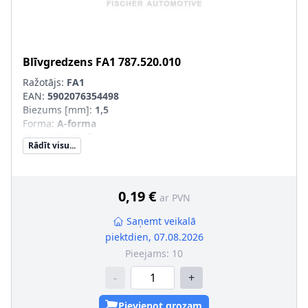
Blīvgredzens
FA1
787.520.010
Ražotājs:
FA1
EAN:
5902076354498
Biezums [mm]
:
1,5
Forma
:
A-forma
Materiāls
:
Varš
Rādīt visu...
Iekšējais diametrs [mm]
:
17
Ārējais diametrs [mm]
:
21
pēc izvēles
:
0,19 €
ar PVN
Saņemt veikalā
piektdien, 07.08.2026
Pieejams:
10
-
+
Pievienot grozam