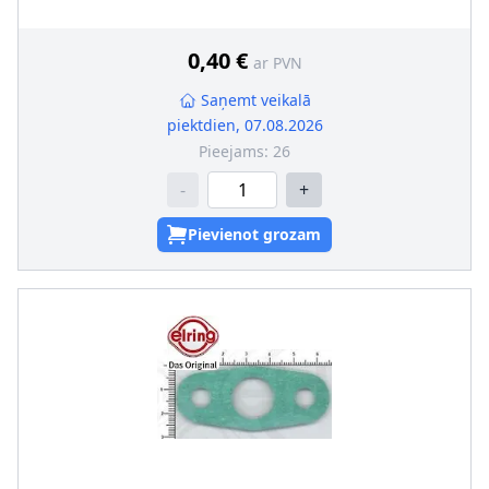
Ārējais diametrs [mm]
:
15
0,40 €
ar PVN
Saņemt veikalā
piektdien, 07.08.2026
Pieejams:
26
-
+
Pievienot grozam