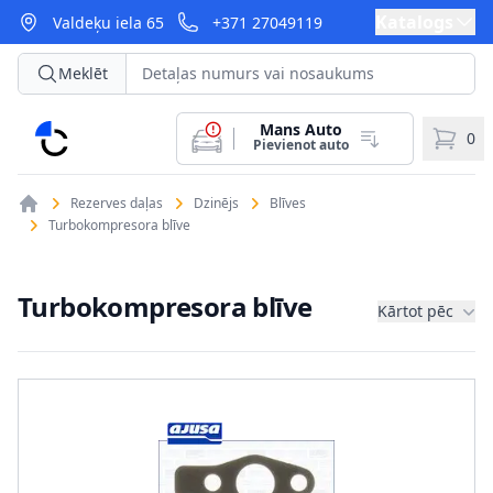
Katalogs
Valdeķu iela 65
+371 27049119
Meklēt
Mans Auto
CarParts
0
Pievienot auto
Rezerves daļas
Dzinējs
Blīves
Turbokompresora blīve
Turbokompresora blīve
Kārtot pēc