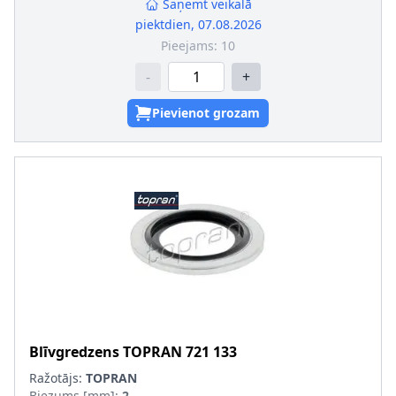
Saņemt veikalā
piektdien, 07.08.2026
Pieejams:
10
-
+
Pievienot grozam
Blīvgredzens
TOPRAN
721 133
Ražotājs:
TOPRAN
Biezums [mm]
:
2