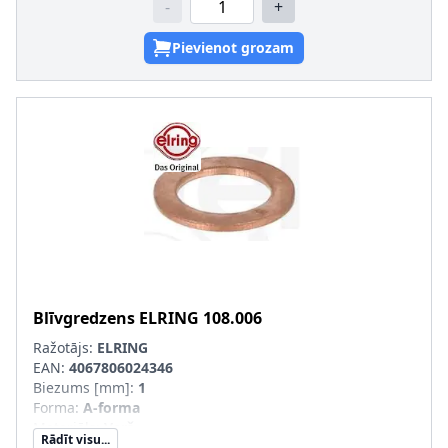
-
+
Pievienot grozam
Blīvgredzens
ELRING
108.006
Ražotājs:
ELRING
EAN:
4067806024346
Biezums [mm]
:
1
Forma
:
A-forma
Materiāls
:
Varš
Rādīt visu...
Iekšējais diametrs [mm]
:
10