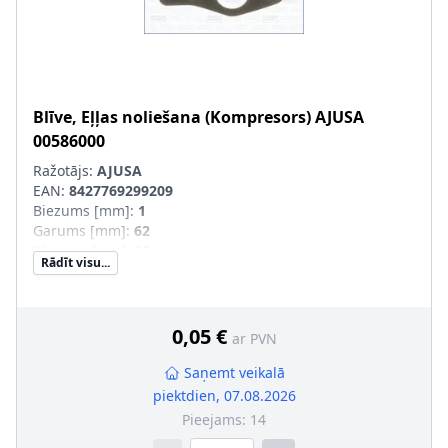
Blīve, Eļļas noliešana (Kompresors)
AJUSA
00586000
Ražotājs:
AJUSA
EAN:
8427769299209
Biezums [mm]
:
1
Garums [mm]
:
62
Platums [mm]
:
25
Rādīt visu...
0,05 €
ar PVN
Saņemt veikalā
piektdien, 07.08.2026
Pieejams:
14