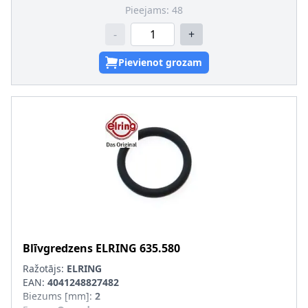
Pieejams:
48
-
+
Pievienot grozam
Blīvgredzens
ELRING
635.580
Ražotājs:
ELRING
EAN:
4041248827482
Biezums [mm]
:
2