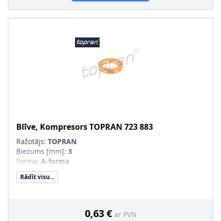
Blīve, Kompresors
TOPRAN
723 883
Ražotājs:
TOPRAN
Biezums [mm]
:
3
Forma
:
A-forma
Materiāls
:
Varš
Rādīt visu...
Uzlādes veids
:
Turbokompresors
Iekšējais diametrs [mm]
:
12
Ārējais diametrs [mm]
:
18
0,63 €
ar PVN