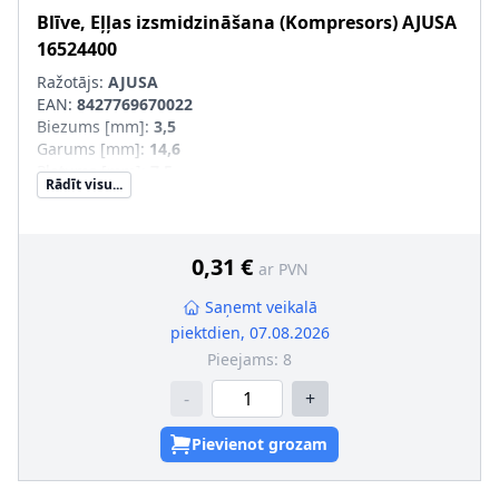
Blīve, Eļļas izsmidzināšana (Kompresors)
AJUSA
16524400
Ražotājs:
AJUSA
EAN:
8427769670022
Biezums [mm]
:
3,5
Garums [mm]
:
14,6
Platums [mm]
:
7,5
Rādīt visu...
0,31 €
ar PVN
Saņemt veikalā
piektdien, 07.08.2026
Pieejams:
8
-
+
Pievienot grozam