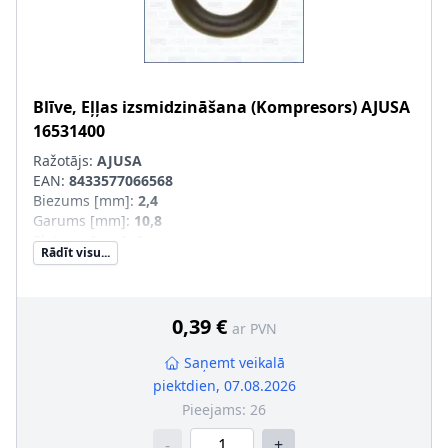
Blīve, Eļļas izsmidzināšana (Kompresors)
AJUSA
16531400
Ražotājs:
AJUSA
EAN:
8433577066568
Biezums [mm]
:
2,4
Garums [mm]
:
10,8
Platums [mm]
:
6
Rādīt visu...
0,39 €
ar PVN
Saņemt veikalā
piektdien, 07.08.2026
Pieejams:
26
-
+