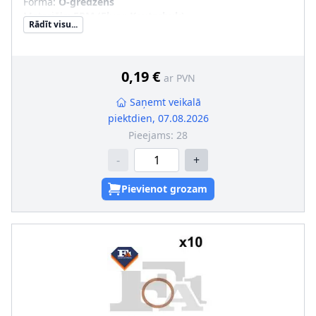
Forma
:
O-gredzens
Materiāls
:
FPM (Fluor-Kautschuk)
Rādīt visu...
Iekšējais diametrs [mm]
:
14
Ārējais diametrs [mm]
:
18
0,19 €
ar PVN
Saņemt veikalā
piektdien, 07.08.2026
Pieejams:
28
-
+
Pievienot grozam