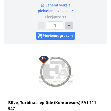
Saņemt veikalā
piektdien, 07.08.2026
Pieejams:
99
-
+
Pievienot grozam
Blīve, Turbīnas ieplūde (Kompresors)
FA1
111-
947