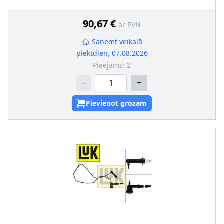
90,67 €
ar PVN
Saņemt veikalā
piektdien, 07.08.2026
Pieejams:
2
-
+
Pievienot grozam