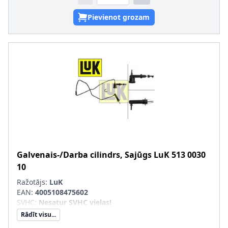
Pievienot grozam
Galvenais-/Darba cilindrs, Sajūgs
LuK
513 0030
10
Ražotājs:
LuK
EAN:
4005108475602
SVHC
:
Nesatur SVHC vielas!
Rādīt visu...