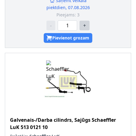
Saņemt veikalā
piektdien, 07.08.2026
Pieejams:
3
-
+
Pievienot grozam
Galvenais-/Darba cilindrs, Sajūgs
Schaeffler
LuK
513 0121 10