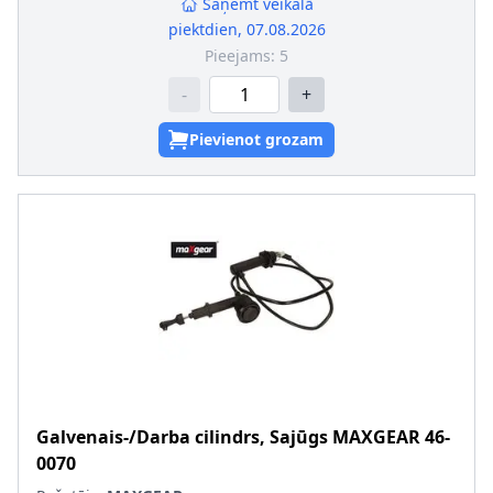
Saņemt veikalā
piektdien, 07.08.2026
Pieejams:
5
-
+
Pievienot grozam
Galvenais-/Darba cilindrs, Sajūgs
MAXGEAR
46-
0070