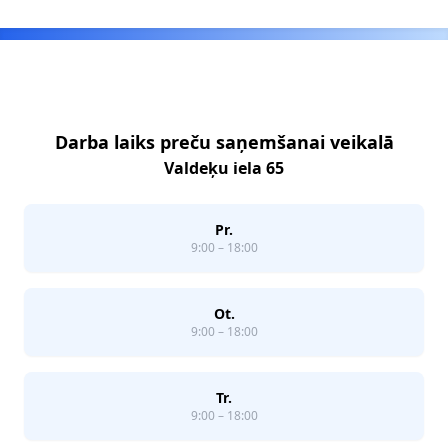
Footer
Darba laiks preču saņemšanai veikalā
Valdeķu iela 65
Pr.
9:00 – 18:00
Ot.
9:00 – 18:00
Tr.
9:00 – 18:00