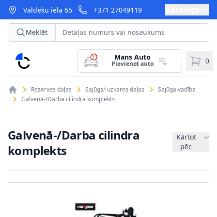
Katalogs
Valdeķu iela 65
+371 27049119
Meklēt
Mans Auto
CarParts
0
Pievienot auto
Rezerves daļas
Sajūgs/-uzkares daļas
Sajūga vadība
Galvenā-/Darba cilindra komplekts
Galvenā-/Darba cilindra
Kārtot
pēc
komplekts