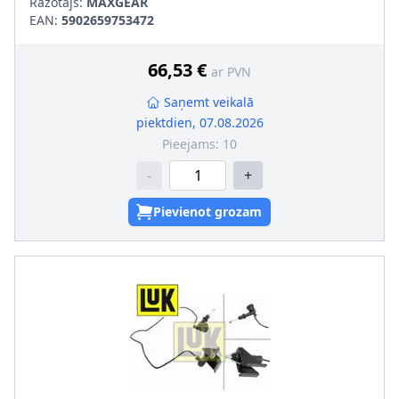
Ražotājs:
MAXGEAR
EAN:
5902659753472
66,53 €
ar PVN
Saņemt veikalā
piektdien, 07.08.2026
Pieejams:
10
-
+
Pievienot grozam