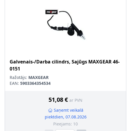
Galvenais-/Darba cilindrs, Sajūgs
MAXGEAR
46-
0151
Ražotājs:
MAXGEAR
EAN:
5903364354534
51,08 €
ar PVN
Saņemt veikalā
piektdien, 07.08.2026
Pieejams:
10