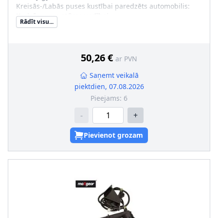
Kreisās-/Labās puses kustībai paredzēts automobilis
:
Kreisāspuses stūres vadībai
Rādīt visu...
50,26 €
ar PVN
Saņemt veikalā
piektdien, 07.08.2026
Pieejams:
6
-
+
Pievienot grozam