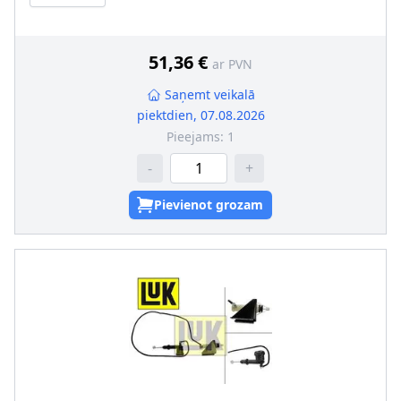
51,36 €
ar PVN
Saņemt veikalā
piektdien, 07.08.2026
Pieejams:
1
-
+
Pievienot grozam