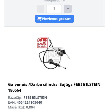
Pieejams:
14
-
+
Pievienot grozam
Galvenais-/Darba cilindrs, Sajūgs
FEBI BILSTEIN
180564
Ražotājs:
FEBI BILSTEIN
EAN:
4054224805640
Masa [kg]
:
0,804