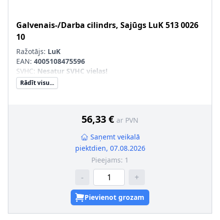
Galvenais-/Darba cilindrs, Sajūgs
LuK
513 0026
10
Ražotājs:
LuK
EAN:
4005108475596
SVHC
:
Nesatur SVHC vielas!
Rādīt visu...
56,33 €
ar PVN
Saņemt veikalā
piektdien, 07.08.2026
Pieejams:
1
-
+
Pievienot grozam