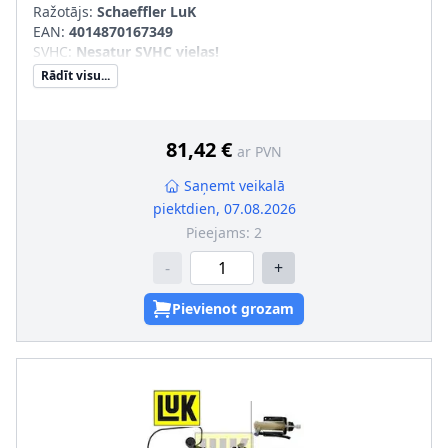
Ražotājs:
Schaeffler LuK
EAN:
4014870167349
SVHC
:
Nesatur SVHC vielas!
Rādīt visu...
81,42 €
ar PVN
Saņemt veikalā
piektdien, 07.08.2026
Pieejams:
2
-
+
Pievienot grozam