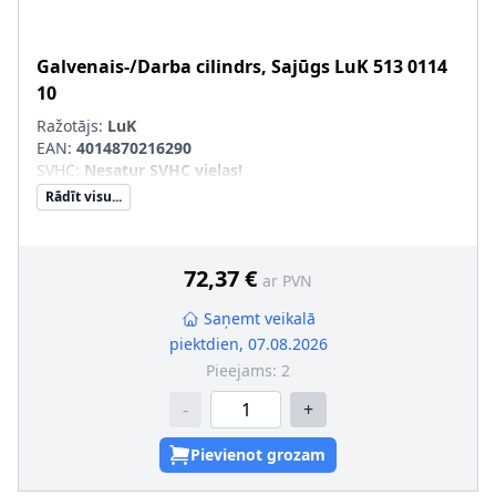
Galvenais-/Darba cilindrs, Sajūgs
LuK
513 0114
10
Ražotājs:
LuK
EAN:
4014870216290
SVHC
:
Nesatur SVHC vielas!
Rādīt visu...
72,37 €
ar PVN
Saņemt veikalā
piektdien, 07.08.2026
Pieejams:
2
-
+
Pievienot grozam