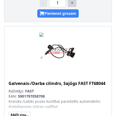
-
+
Pievienot grozam
Galvenais-/Darba cilindrs, Sajūgs
FAST
FT68044
Ražotājs:
FAST
EAN:
5901797058708
Kreisās-/Labās puses kustībai paredzēts automobilis
:
Kreisāspuses stūres vadībai
Masa [g]
:
804
Rādīt visu...