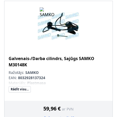
Galvenais-/Darba cilindrs, Sajūgs
SAMKO
M30148K
Ražotājs:
SAMKO
EAN:
8032928137324
Materiāls
:
Plastmasa
Rādīt visu...
59,96 €
ar PVN