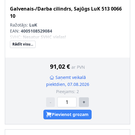
Galvenais-/Darba cilindrs, Sajūgs
LuK
513 0066
10
Ražotājs:
LuK
EAN:
4005108529084
SVHC
:
Nesatur SVHC vielas!
Rādīt visu...
91,02 €
ar PVN
Saņemt veikalā
piektdien, 07.08.2026
Pieejams:
2
-
+
Pievienot grozam