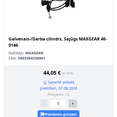
Galvenais-/Darba cilindrs, Sajūgs
MAXGEAR
46-
0146
Ražotājs:
MAXGEAR
EAN:
5903364338961
44,05 €
ar PVN
Saņemt veikalā
piektdien, 07.08.2026
Pieejams:
10
-
+
Pievienot grozam