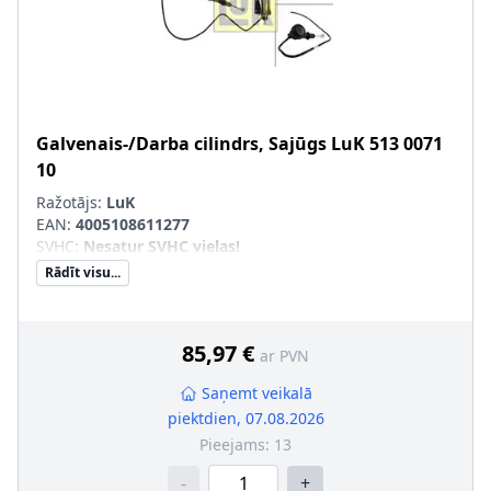
Galvenais-/Darba cilindrs, Sajūgs
LuK
513 0071
10
Ražotājs:
LuK
EAN:
4005108611277
SVHC
:
Nesatur SVHC vielas!
Rādīt visu...
85,97 €
ar PVN
Saņemt veikalā
piektdien, 07.08.2026
Pieejams:
13
-
+