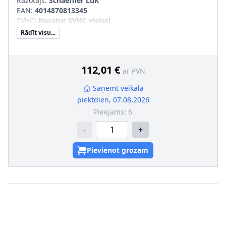
Ražotājs:
Schaeffler LuK
EAN:
4014870813345
SVHC
:
Nesatur SVHC vielas!
Rādīt visu...
112,01 €
ar PVN
Saņemt veikalā
piektdien, 07.08.2026
Pieejams:
6
-
+
Pievienot grozam