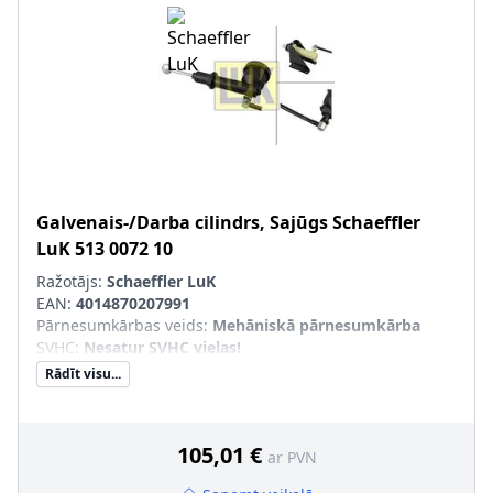
Galvenais-/Darba cilindrs, Sajūgs
Schaeffler
LuK
513 0072 10
Ražotājs:
Schaeffler LuK
EAN:
4014870207991
Pārnesumkārbas veids
:
Mehāniskā pārnesumkārba
SVHC
:
Nesatur SVHC vielas!
Rādīt visu...
105,01 €
ar PVN