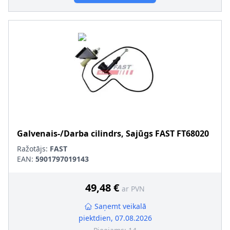
Galvenais-/Darba cilindrs, Sajūgs
FAST
FT68020
Ražotājs:
FAST
EAN:
5901797019143
49,48 €
ar PVN
Saņemt veikalā
piektdien, 07.08.2026