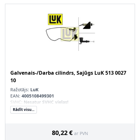
Galvenais-/Darba cilindrs, Sajūgs
LuK
513 0027
10
Ražotājs:
LuK
EAN:
4005108499301
SVHC
:
Nesatur SVHC vielas!
Rādīt visu...
80,22 €
ar PVN