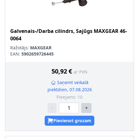
Galvenais-/Darba cilindrs, Sajūgs
MAXGEAR
46-
0064
Ražotājs:
MAXGEAR
EAN:
5902659726445
50,92 €
ar PVN
Saņemt veikalā
piektdien, 07.08.2026
Pieejams:
10
-
+
Pievienot grozam