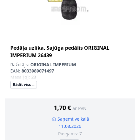
Pedāļa uzlika, Sajūga pedālis
ORIGINAL
IMPERIUM
26439
Ražotājs:
ORIGINAL IMPERIUM
EAN:
8033989071497
Masa [g]
:
23
Rādīt visu...
1,70 €
ar PVN
Saņemt veikalā
11.08.2026
Pieejams:
7