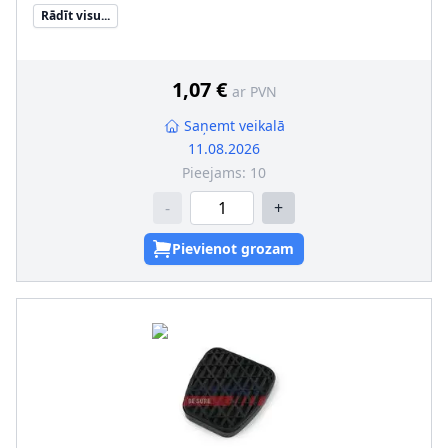
Rādīt visu...
1,07 €
ar PVN
Saņemt veikalā
11.08.2026
Pieejams:
10
-
+
Pievienot grozam