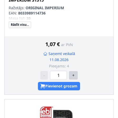
IMPERIUM
31315
Ražotājs:
ORIGINAL IMPERIUM
EAN:
8033989114736
Masa [g]
:
30
Rādīt visu...
1,07 €
ar PVN
Saņemt veikalā
11.08.2026
Pieejams:
4
-
+
Pievienot grozam