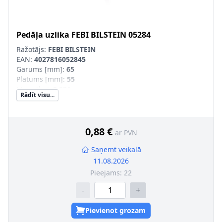
Pedāļa uzlika
FEBI BILSTEIN
05284
Ražotājs:
FEBI BILSTEIN
EAN:
4027816052845
Garums [mm]
:
65
Platums [mm]
:
55
Masa [kg]
:
0,021
Rādīt visu...
Materiāls
:
Gumija
0,88 €
ar PVN
Saņemt veikalā
11.08.2026
Pieejams:
22
-
+
Pievienot grozam