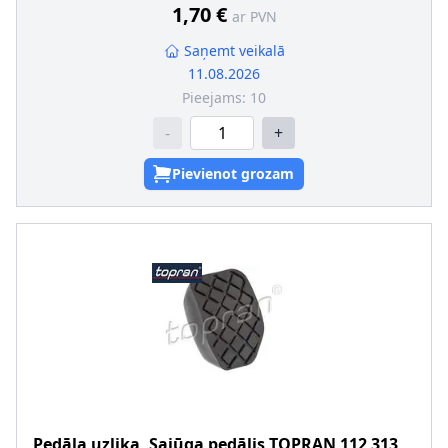
1,70 €
ar PVN
Saņemt veikalā
11.08.2026
Pieejams:
10
-
+
Pievienot grozam
Pedāļa uzlika, Sajūga pedālis
TOPRAN
112 313