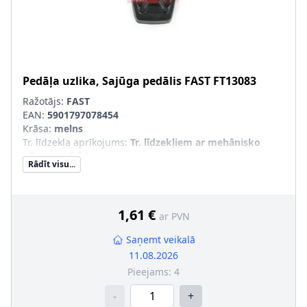
Pedāļa uzlika, Sajūga pedālis
FAST
FT13083
Ražotājs:
FAST
EAN:
5901797078454
Krāsa
:
melns
Tr. līdzekļa aprīkojums
:
Tr. līdzekļiem ar mehānisko
pārnesumkārbu
Rādīt visu...
Papildu artikuls/Papildu info 2
:
Gumijas pedāļa uzlika
1,61 €
ar PVN
Saņemt veikalā
11.08.2026
Pieejams:
4
-
+