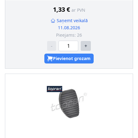
1,33 €
ar PVN
Saņemt veikalā
11.08.2026
Pieejams:
26
-
+
Pievienot grozam