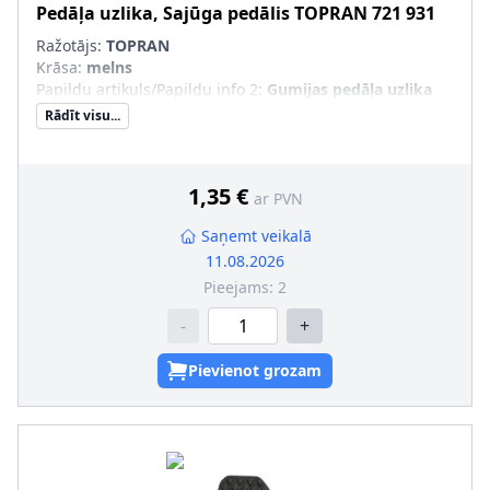
Pedāļa uzlika, Sajūga pedālis
TOPRAN
721 931
Ražotājs:
TOPRAN
Krāsa
:
melns
Papildu artikuls/Papildu info 2
:
Gumijas pedāļa uzlika
Rādīt visu...
1,35 €
ar PVN
Saņemt veikalā
11.08.2026
Pieejams:
2
-
+
Pievienot grozam