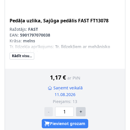
Pedāļa uzlika, Sajūga pedālis
FAST
FT13078
Ražotājs:
FAST
EAN:
5901797070038
Krāsa
:
melns
Tr. līdzekļa aprīkojums
:
Tr. līdzekļiem ar mehānisko
pārnesumkārbu
Rādīt visu...
Masa [g]
:
80
Papildu artikuls/Papildu info 2
:
Gumijas pedāļa uzlika
1,17 €
ar PVN
Saņemt veikalā
11.08.2026
Pieejams:
13
-
+
Pievienot grozam