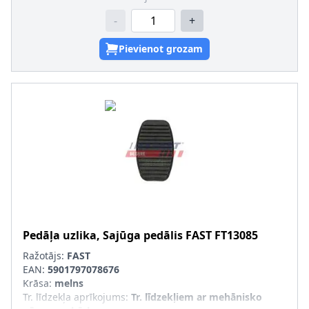
-
+
Pievienot grozam
Pedāļa uzlika, Sajūga pedālis
FAST
FT13085
Ražotājs:
FAST
EAN:
5901797078676
Krāsa
:
melns
Tr. līdzekļa aprīkojums
:
Tr. līdzekļiem ar mehānisko