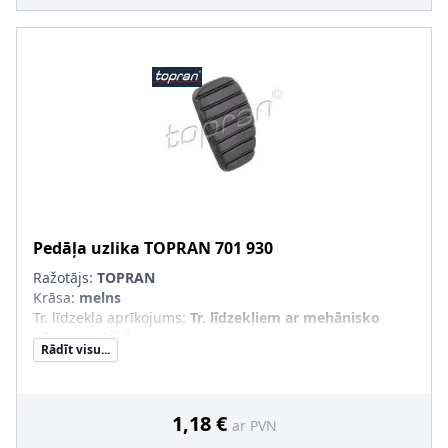
Pedāļa uzlika
TOPRAN
701 930
Ražotājs:
TOPRAN
Krāsa
:
melns
Tr. līdzekļa aprīkojums
:
Tr. līdzekļiem ar mehānisko
pārnesumkārbu
Rādīt visu...
Papildu artikuls/Papildu info 2
:
Gumijas pedāļa uzlika
1,18 €
ar PVN