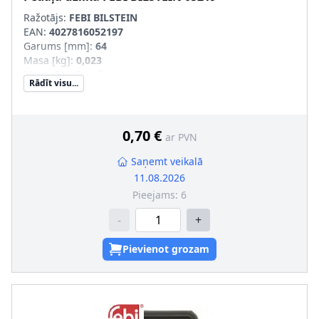
Ražotājs:
FEBI BILSTEIN
EAN:
4027816052197
Garums [mm]
:
64
Masa [kg]
:
0,023
Materiāls
:
Gumija
Rādīt visu...
Platums 1 [mm]
:
53
Platums 2 [mm]
:
48,5
0,70 €
ar PVN
Saņemt veikalā
11.08.2026
Pieejams:
6
-
+
Pievienot grozam