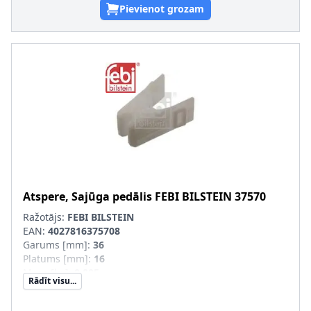
Pievienot grozam
Atspere, Sajūga pedālis
FEBI BILSTEIN
37570
Ražotājs:
FEBI BILSTEIN
EAN:
4027816375708
Garums [mm]
:
36
Platums [mm]
:
16
Masa [kg]
:
0,005
Rādīt visu...
Materiāls
:
POM (Polyoxymethylen)