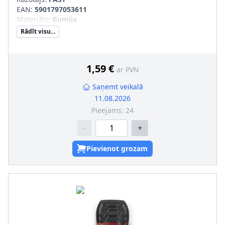
EAN:
5901797053611
Materiāls
:
Gumija
Rādīt visu...
1,59 €
ar PVN
Saņemt veikalā
11.08.2026
Pieejams:
24
-
+
Pievienot grozam