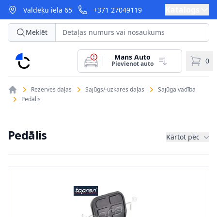
Katalogs
Valdeķu iela 65
+371 27049119
Meklēt
Mans Auto
CarParts
0
Pievienot auto
Rezerves daļas
Sajūgs/-uzkares daļas
Sajūga vadība
Pedālis
Pedālis
Kārtot pēc