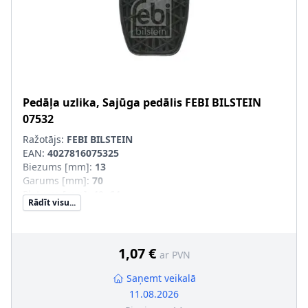
Pedāļa uzlika, Sajūga pedālis
FEBI BILSTEIN
07532
Ražotājs:
FEBI BILSTEIN
EAN:
4027816075325
Biezums [mm]
:
13
Garums [mm]
:
70
Platums [mm]
:
49, 64
Rādīt visu...
Masa [kg]
:
0,048
1,07 €
ar PVN
Saņemt veikalā
11.08.2026