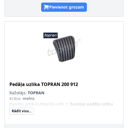
Pievienot grozam
Pedāļa uzlika
TOPRAN
200 912
Ražotājs:
TOPRAN
Krāsa
:
melns
Papildu artikuls/Papildu info 2
:
Gumijas pedāļa uzlika
Rādīt visu...