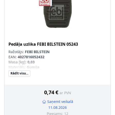
Pedāļa uzlika
FEBI BILSTEIN
05243
Ražotājs:
FEBI BILSTEIN
EAN:
4027816052432
Masa [kg]
:
0,03
Materiāls
:
Gumija
Rādīt visu...
0,74 €
ar PVN
Saņemt veikalā
11.08.2026
Pieejams:
12