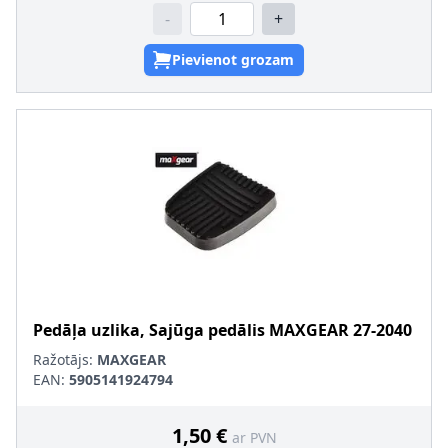
-
+
Pievienot grozam
Pedāļa uzlika, Sajūga pedālis
MAXGEAR
27-2040
Ražotājs:
MAXGEAR
EAN:
5905141924794
1,50 €
ar PVN