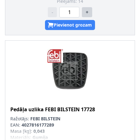
Pieejams:
14
-
+
Pievienot grozam
Pedāļa uzlika
FEBI BILSTEIN
17728
Ražotājs:
FEBI BILSTEIN
EAN:
4027816177289
Masa [kg]
:
0,043
Materiāls
:
Gumija