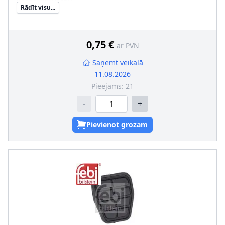
pārnesumkārbu
Rādīt visu...
Masa [g]
:
80
Papildu artikuls/Papildu info 2
:
Gumijas pedāļa uzlika
0,75 €
ar PVN
Saņemt veikalā
11.08.2026
Pieejams:
21
-
+
Pievienot grozam