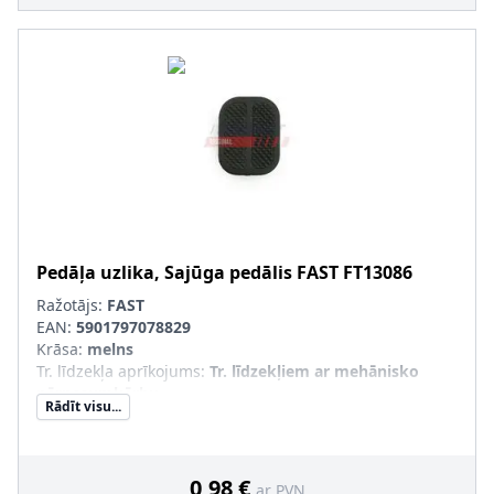
Pedāļa uzlika, Sajūga pedālis
FAST
FT13086
Ražotājs:
FAST
EAN:
5901797078829
Krāsa
:
melns
Tr. līdzekļa aprīkojums
:
Tr. līdzekļiem ar mehānisko
pārnesumkārbu
Rādīt visu...
Papildu artikuls/Papildu info 2
:
Gumijas pedāļa uzlika
0,98 €
ar PVN