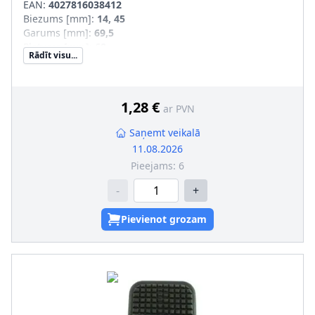
EAN:
4027816038412
Biezums [mm]
:
14, 45
Garums [mm]
:
69,5
Platums [mm]
:
68
Rādīt visu...
Masa [kg]
:
0,057
jaunā konstrukcija
:
1,28 €
ar PVN
Saņemt veikalā
11.08.2026
Pieejams:
6
-
+
Pievienot grozam