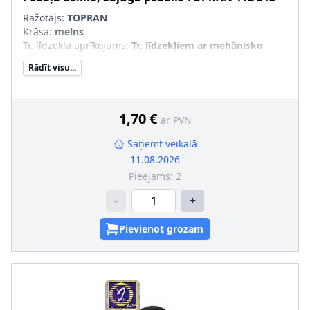
Ražotājs:
TOPRAN
Krāsa
:
melns
Tr. līdzekļa aprīkojums
:
Tr. līdzekļiem ar mehānisko
pārnesumkārbu
Rādīt visu...
Papildu artikuls/Papildu info 2
:
Gumijas pedāļa uzlika
Krāsas kods
:
01C
1,70 €
ar PVN
Saņemt veikalā
11.08.2026
Pieejams:
2
-
+
Pievienot grozam