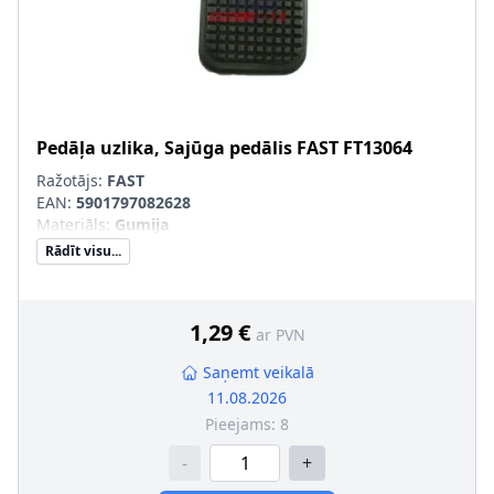
Pedāļa uzlika, Sajūga pedālis
FAST
FT13064
Ražotājs:
FAST
EAN:
5901797082628
Materiāls
:
Gumija
Rādīt visu...
1,29 €
ar PVN
Saņemt veikalā
11.08.2026
Pieejams:
8
-
+