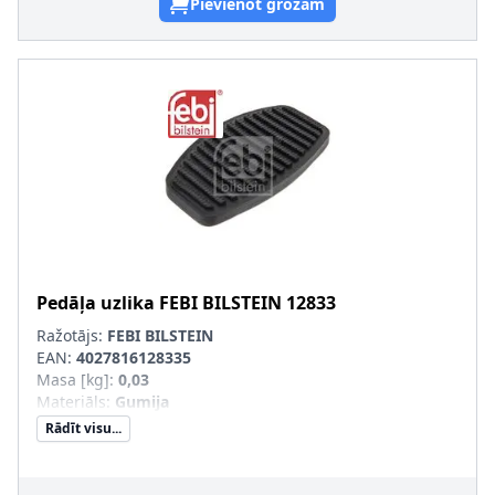
Pievienot grozam
Pedāļa uzlika
FEBI BILSTEIN
12833
Ražotājs:
FEBI BILSTEIN
EAN:
4027816128335
Masa [kg]
:
0,03
Materiāls
:
Gumija
Rādīt visu...