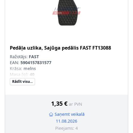
Pedāļa uzlika, Sajūga pedālis
FAST
FT13088
Ražotājs:
FAST
EAN:
5904157831577
Krāsa
:
melns
Masa [g]
:
40
Rādīt visu...
1,35 €
ar PVN
Saņemt veikalā
11.08.2026
Pieejams:
4