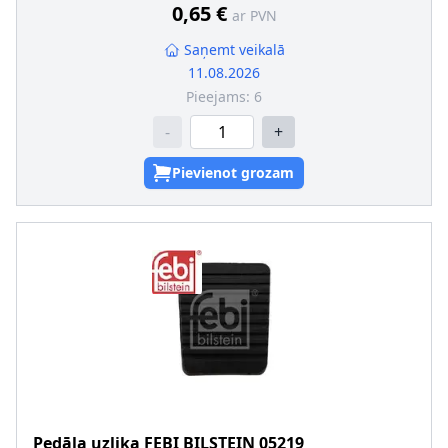
0,65 €
ar PVN
Saņemt veikalā
11.08.2026
Pieejams:
6
-
+
Pievienot grozam
Pedāļa uzlika
FEBI BILSTEIN
05219