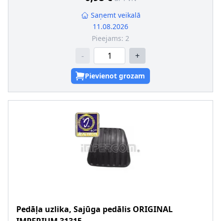
Saņemt veikalā
11.08.2026
Pieejams:
2
-
+
Pievienot grozam
Pedāļa uzlika, Sajūga pedālis
ORIGINAL