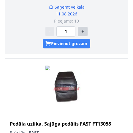
Saņemt veikalā
11.08.2026
Pieejams:
10
-
+
Pievienot grozam
Pedāļa uzlika, Sajūga pedālis
FAST
FT13058
Ražotājs:
FAST