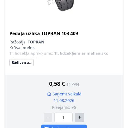
Pedāļa uzlika
TOPRAN
103 409
Ražotājs:
TOPRAN
Krāsa
:
melns
Tr. līdzekļa aprīkojums
:
Tr. līdzekļiem ar mehānisko
pārnesumkārbu
Rādīt visu...
Papildu artikuls/Papildu info 2
:
Gumijas pedāļa uzlika
Krāsas kods
:
01C
0,58 €
ar PVN
Saņemt veikalā
11.08.2026
Pieejams:
96
-
+