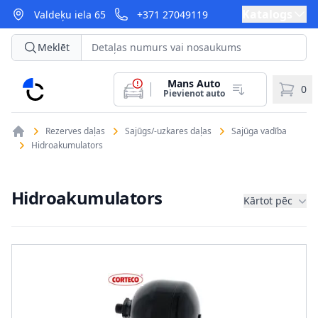
Katalogs
Valdeķu iela 65
+371 27049119
Meklēt
Mans Auto
CarParts
0
Pievienot auto
Rezerves daļas
Sajūgs/-uzkares daļas
Sajūga vadība
Hidroakumulators
Hidroakumulators
Kārtot pēc