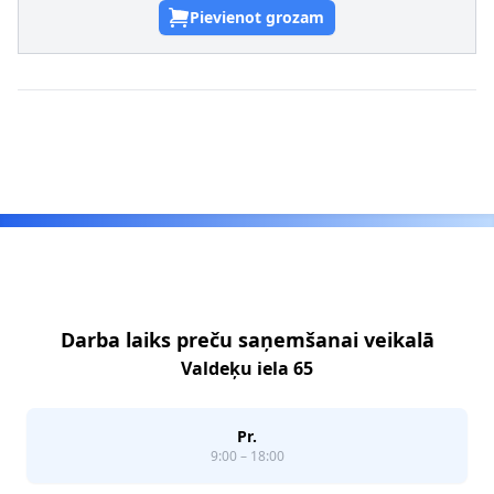
Pievienot grozam
Footer
Darba laiks preču saņemšanai veikalā
Valdeķu iela 65
Pr.
9:00 – 18:00