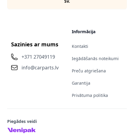
Sv.
Informācija
Sazinies ar mums
Kontakti
+371 27049119
Iegādāšanās noteikumi
info@carparts.lv
Preču atgriešana
Garantija
Privātuma politika
Piegādes veidi