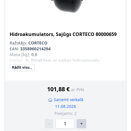
Hidroakumulators, Sajūgs
CORTECO
80000659
Ražotājs:
CORTECO
EAN:
3358960214294
Masa [kg]
:
0,8
Sajūgs
:
Tr. līdzekļiem ar sajūga hidropievadu
Rādīt visu...
101,88 €
ar PVN
Saņemt veikalā
11.08.2026
Pieejams:
2
-
+