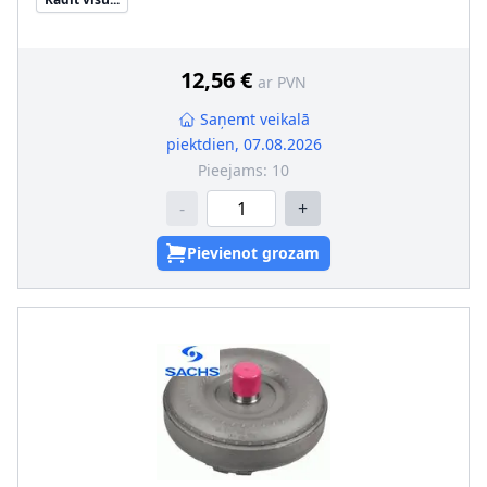
Ārējais diametrs [mm]
:
22
12,56 €
ar PVN
Saņemt veikalā
piektdien, 07.08.2026
Pieejams:
10
-
+
Pievienot grozam