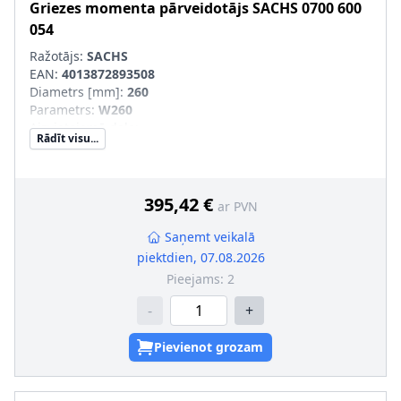
Griezes momenta pārveidotājs
SACHS
0700 600
054
Ražotājs:
SACHS
EAN:
4013872893508
Diametrs [mm]
:
260
Parametrs
:
W260
Aizvietojamā daļa
:
Rādīt visu...
SVHC
:
Informācija nav pieejama, lūdzu, griezieties pie
ražotāja!
395,42 €
ar PVN
Saņemt veikalā
piektdien, 07.08.2026
Pieejams:
2
-
+
Pievienot grozam