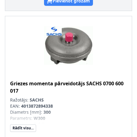
Pievienot grozam
Griezes momenta pārveidotājs
SACHS
0700 600
017
Ražotājs:
SACHS
EAN:
4013872894338
Diametrs [mm]
:
300
Parametrs
:
W300
Aizvietojamā daļa
:
Rādīt visu...
SVHC
:
Informācija nav pieejama, lūdzu, griezieties pie
ražotāja!