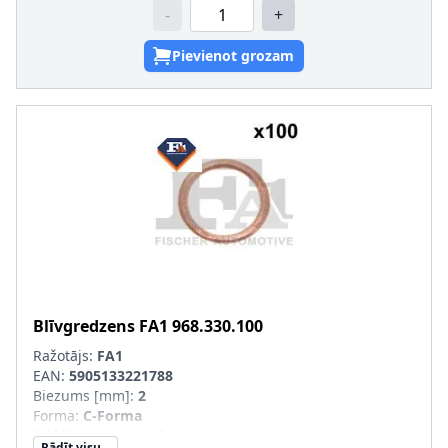
-
+
Pievienot grozam
Blīvgredzens
FA1
968.330.100
Ražotājs:
FA1
EAN:
5905133221788
Biezums [mm]
:
2
Forma
:
C-Forma
Iekšējais diametrs [mm]
:
16
Rādīt visu...