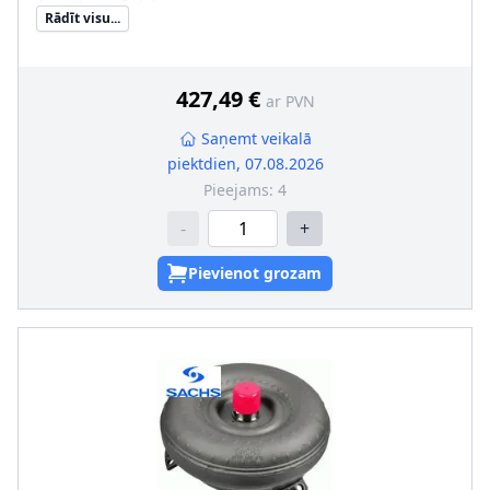
Aizvietojamā daļa
:
Rādīt visu...
SVHC
:
Informācija nav pieejama, lūdzu, griezieties pie
ražotāja!
427,49 €
ar PVN
Saņemt veikalā
piektdien, 07.08.2026
Pieejams:
4
-
+
Pievienot grozam