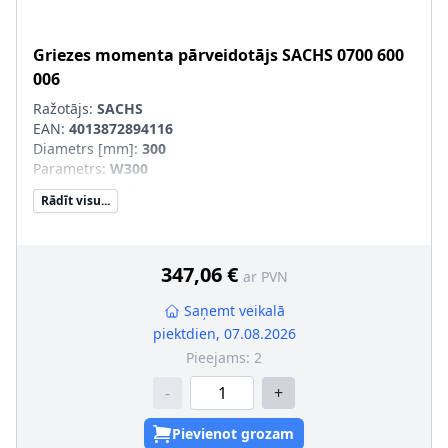
Griezes momenta pārveidotājs
SACHS
0700 600
006
Ražotājs:
SACHS
EAN:
4013872894116
Diametrs [mm]
:
300
Parametrs
:
W300
Aizvietojamā daļa
:
Rādīt visu...
SVHC
:
Informācija nav pieejama, lūdzu, griezieties pie
ražotāja!
347,06 €
ar PVN
Saņemt veikalā
piektdien, 07.08.2026
Pieejams:
2
-
+
Pievienot grozam