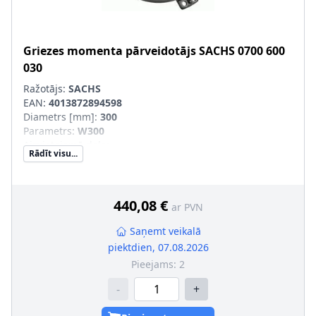
Griezes momenta pārveidotājs
SACHS
0700 600
030
Ražotājs:
SACHS
EAN:
4013872894598
Diametrs [mm]
:
300
Parametrs
:
W300
Aizvietojamā daļa
:
Rādīt visu...
SVHC
:
Informācija nav pieejama, lūdzu, griezieties pie
ražotāja!
440,08 €
ar PVN
Saņemt veikalā
piektdien, 07.08.2026
Pieejams:
2
-
+