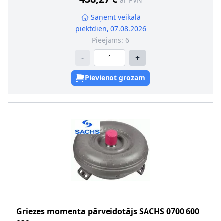
ar PVN
Saņemt veikalā
piektdien, 07.08.2026
Pieejams:
6
-
+
Pievienot grozam
Griezes momenta pārveidotājs
SACHS
0700 600