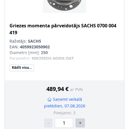
Griezes momenta pārveidotājs
SACHS
0700 004
419
Ražotājs:
SACHS
EAN:
4059923050902
Diametrs [mm]
:
250
Parametrs
:
NW250SH-4GWK-DAT
Identifikācijas burts
:
P177
Rādīt visu...
Aizvietojamā daļa
:
SVHC
:
Informācija nav pieejama, lūdzu, griezieties pie
ražotāja!
489,94 €
ar PVN
Saņemt veikalā
piektdien, 07.08.2026
Pieejams:
3
-
+