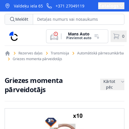
Katalogs
Valdeķu iela 65
+371 27049119
Meklēt
Mans Auto
CarParts
0
Pievienot auto
Rezerves daļas
Transmisija
Automātiskā pārnesumkārba
Griezes momenta pārveidotājs
Griezes momenta
Kārtot
pēc
pārveidotājs