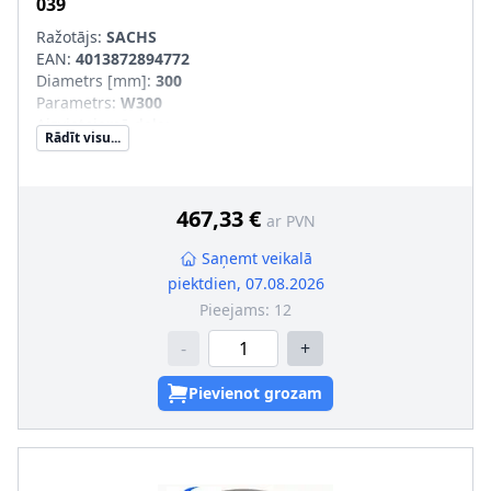
039
Ražotājs:
SACHS
EAN:
4013872894772
Diametrs [mm]
:
300
Parametrs
:
W300
Aizvietojamā daļa
:
Rādīt visu...
SVHC
:
Informācija nav pieejama, lūdzu, griezieties pie
ražotāja!
467,33 €
ar PVN
Saņemt veikalā
piektdien, 07.08.2026
Pieejams:
12
-
+
Pievienot grozam