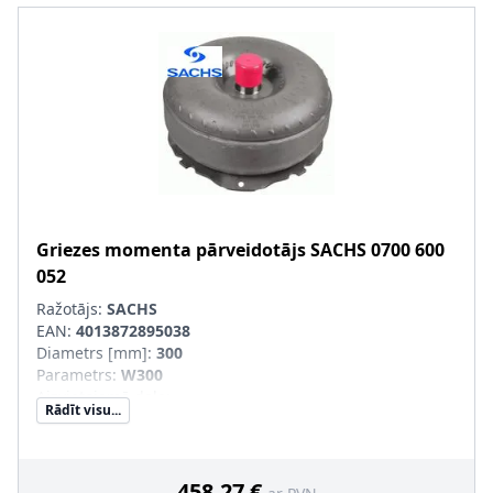
Griezes momenta pārveidotājs
SACHS
0700 600
052
Ražotājs:
SACHS
EAN:
4013872895038
Diametrs [mm]
:
300
Parametrs
:
W300
Aizvietojamā daļa
:
Rādīt visu...
SVHC
:
Informācija nav pieejama, lūdzu, griezieties pie
ražotāja!
458,27 €