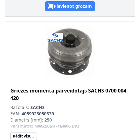
Pievienot grozam
Griezes momenta pārveidotājs
SACHS
0700 004
420
Ražotājs:
SACHS
EAN:
4059923050339
Diametrs [mm]
:
250
Parametrs
:
NW250SH-4GWK-DAT
Identifikācijas burts
:
Q177
Rādīt visu...
Aizvietojamā daļa
: