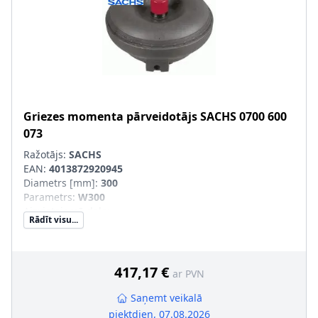
Griezes momenta pārveidotājs
SACHS
0700 600
073
Ražotājs:
SACHS
EAN:
4013872920945
Diametrs [mm]
:
300
Parametrs
:
W300
Aizvietojamā daļa
:
Rādīt visu...
SVHC
:
Informācija nav pieejama, lūdzu, griezieties pie
ražotāja!
417,17 €
ar PVN
Saņemt veikalā
piektdien, 07.08.2026