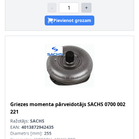
-
+
Pievienot grozam
Griezes momenta pārveidotājs
SACHS
0700 002
221
Ražotājs:
SACHS
EAN:
4013872942435
Diametrs [mm]
:
255