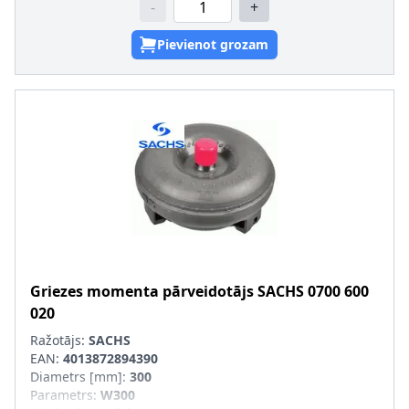
-
+
Pievienot grozam
Griezes momenta pārveidotājs
SACHS
0700 600
020
Ražotājs:
SACHS
EAN:
4013872894390
Diametrs [mm]
:
300
Parametrs
:
W300