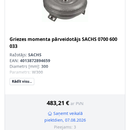
Griezes momenta pārveidotājs
SACHS
0700 600
033
Ražotājs:
SACHS
EAN:
4013872894659
Diametrs [mm]
:
300
Parametrs
:
W300
Aizvietojamā daļa
:
Rādīt visu...
SVHC
:
Informācija nav pieejama, lūdzu, griezieties pie
ražotāja!
483,21 €
ar PVN
Saņemt veikalā
piektdien, 07.08.2026
Pieejams:
3