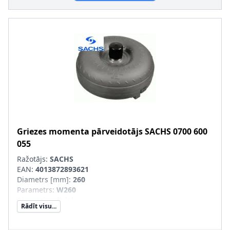
Griezes momenta pārveidotājs
SACHS
0700 600
055
Ražotājs:
SACHS
EAN:
4013872893621
Diametrs [mm]
:
260
Parametrs
:
W260
Aizvietojamā daļa
:
Rādīt visu...
SVHC
:
Informācija nav pieejama, lūdzu, griezieties pie
ražotāja!