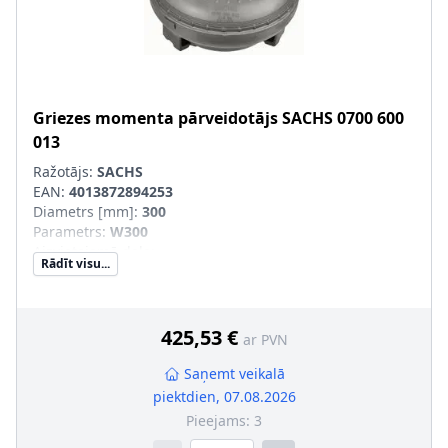
Griezes momenta pārveidotājs
SACHS
0700 600
013
Ražotājs:
SACHS
EAN:
4013872894253
Diametrs [mm]
:
300
Parametrs
:
W300
Aizvietojamā daļa
:
Rādīt visu...
SVHC
:
Informācija nav pieejama, lūdzu, griezieties pie
ražotāja!
425,53 €
ar PVN
Saņemt veikalā
piektdien, 07.08.2026
Pieejams:
3