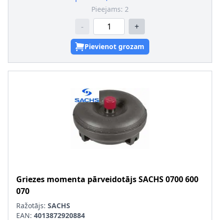
Pieejams:
2
-
+
Pievienot grozam
Griezes momenta pārveidotājs
SACHS
0700 600
070
Ražotājs:
SACHS
EAN:
4013872920884