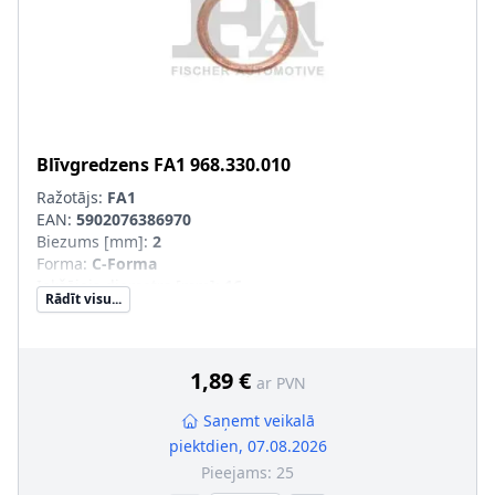
Blīvgredzens
FA1
968.330.010
Ražotājs:
FA1
EAN:
5902076386970
Biezums [mm]
:
2
Forma
:
C-Forma
Iekšējais diametrs [mm]
:
16
Rādīt visu...
Ārējais diametrs [mm]
:
22
pēc izvēles
:
1,89 €
ar PVN
Saņemt veikalā
piektdien, 07.08.2026
Pieejams:
25