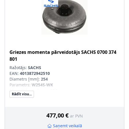
Griezes momenta pārveidotājs
SACHS
0700 374
801
Ražotājs:
SACHS
EAN:
4013872942510
Diametrs [mm]
:
254
Parametrs
:
W254S-WK
Identifikācijas burts
:
B56
Rādīt visu...
Aizvietojamā daļa
:
SVHC
:
Informācija nav pieejama, lūdzu, griezieties pie
ražotāja!
477,00 €
ar PVN
Saņemt veikalā