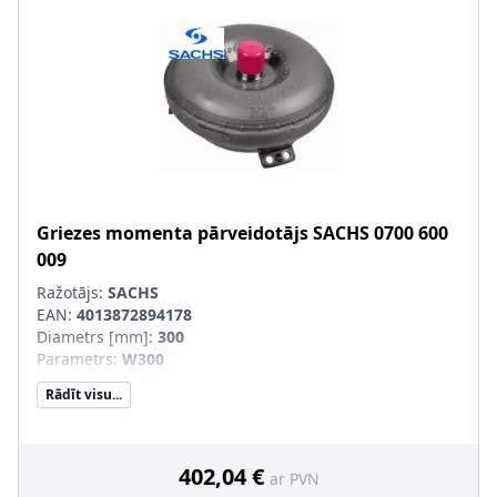
Griezes momenta pārveidotājs
SACHS
0700 600
009
Ražotājs:
SACHS
EAN:
4013872894178
Diametrs [mm]
:
300
Parametrs
:
W300
Aizvietojamā daļa
:
Rādīt visu...
SVHC
:
Informācija nav pieejama, lūdzu, griezieties pie
ražotāja!
402,04 €
ar PVN