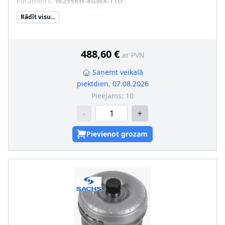
Parametrs
:
W255RH-4GWK-TTD
Identifikācijas burts
:
Y110
Rādīt visu...
Aizvietojamā daļa
:
SVHC
:
Informācija nav pieejama, lūdzu, griezieties pie
ražotāja!
488,60 €
ar PVN
Saņemt veikalā
piektdien, 07.08.2026
Pieejams:
10
-
+
Pievienot grozam