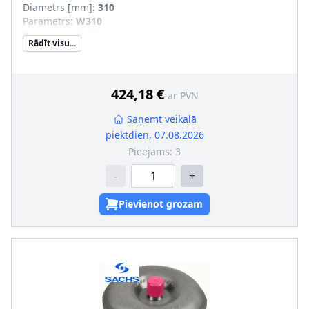
Diametrs [mm]
:
310
Parametrs
:
W310
Aizvietojamā daļa
:
Rādīt visu...
SVHC
:
Informācija nav pieejama, lūdzu, griezieties pie
ražotāja!
424,18 €
ar PVN
Saņemt veikalā
piektdien, 07.08.2026
Pieejams:
3
-
+
Pievienot grozam