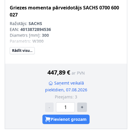
Griezes momenta pārveidotājs
SACHS
0700 600
027
Ražotājs:
SACHS
EAN:
4013872894536
Diametrs [mm]
:
300
Parametrs
:
W300
Aizvietojamā daļa
:
Rādīt visu...
SVHC
:
Informācija nav pieejama, lūdzu, griezieties pie
ražotāja!
447,89 €
ar PVN
Saņemt veikalā
piektdien, 07.08.2026
Pieejams:
3
-
+
Pievienot grozam