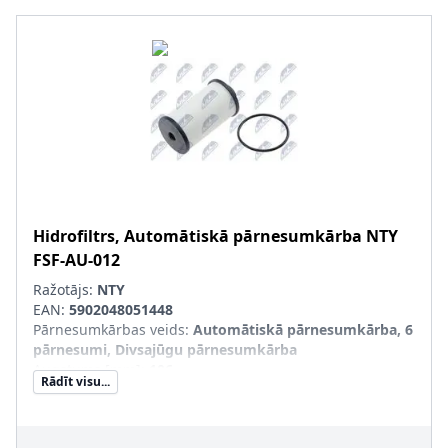
Hidrofiltrs, Automātiskā pārnesumkārba
NTY
FSF-AU-012
Ražotājs:
NTY
EAN:
5902048051448
Pārnesumkārbas veids
:
Automātiskā pārnesumkārba, 6
pārnesumi, Divsajūgu pārnesumkārba
Augstums [mm]
:
106
Rādīt visu...
Ārējais diametrs [mm]
:
58
Tr. līdzekļa aprīkojums
:
Tr. līdzekļiem ar tiešās
pārslēgšanās pārnesumkārbu (DSG)