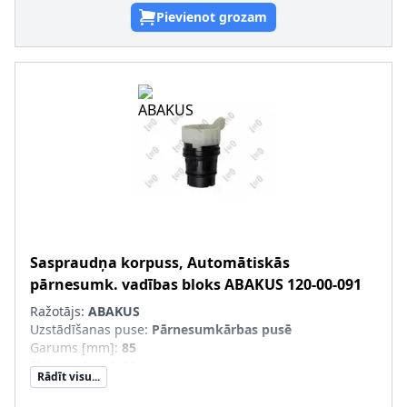
Pievienot grozam
Saspraudņa korpuss, Automātiskās
pārnesumk. vadības bloks
ABAKUS
120-00-091
Ražotājs:
ABAKUS
Uzstādīšanas puse
:
Pārnesumkārbas pusē
Garums [mm]
:
85
Platums [mm]
:
55
Rādīt visu...
Montāža/demontāža jāveic kvalificētam personālam!
: