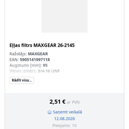
Eļļas filtrs
MAXGEAR
26-2145
Ražotājs:
MAXGEAR
EAN:
5905141997118
Augstums [mm]
:
95
Vītnes izmērs
:
3/4-16 UNF
Ārējais diametrs [mm]
:
93
Rādīt visu...
Filtra izpildījums
:
Uzskrūvējams filtrs
Papildu artikuls/Papildu info 2
:
ar atgriezējvārstu
Blīvgredzena iekšējais diametrs
:
62
Blīvgredzena ārējais diametrs
:
71
2,51 €
ar PVN
Saņemt veikalā
12.08.2026
Pieejams:
10