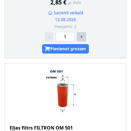
Filtra izpildījums
:
Filtra patrona
2,85 €
ar PVN
Papildu artikuls/Papildu info 2
:
ar blīvgredzenu
papildus nepieciešamie artikuli (skat. piederumu
Saņemt veikalā
saraksts)
:
12.08.2026
Sērijas numurs
:
FSF-AU-012
Pieejams:
2
-
+
Pievienot grozam
Eļļas filtrs
FILTRON
OM 501