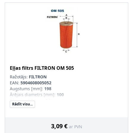
Eļļas filtrs
FILTRON
OM 505
Ražotājs:
FILTRON
EAN:
5904608005052
Augstums [mm]
:
198
Ārējais diametrs [mm]
:
100
Filtra izpildījums
:
Filtra patrona
Rādīt visu...
Iekšējais diametrs 1 [mm]
:
30
Iekšējais diametrs 2 [mm]
:
30
SVHC
:
Nesatur SVHC vielas!
3,09 €
ar PVN