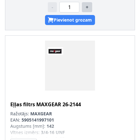
-
+
Pievienot grozam
Eļļas filtrs
MAXGEAR
26-2144
Ražotājs:
MAXGEAR
EAN:
5905141997101
Augstums [mm]
:
142
Vītnes izmērs
:
3/4-16 UNF
Ārējais diametrs [mm]
:
93