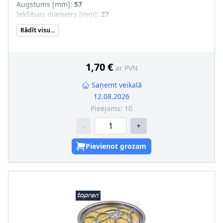
Augstums [mm]
:
57
Iekšējais diametrs [mm]
:
27
Ārējais diametrs [mm]
:
60
Rādīt visu...
Filtra izpildījums
:
Filtra patrona
1,70 €
ar PVN
Saņemt veikalā
12.08.2026
Pieejams:
10
-
+
Pievienot grozam