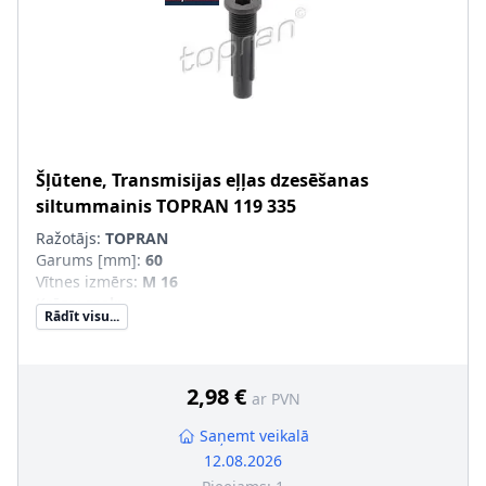
Šļūtene, Transmisijas eļļas dzesēšanas
siltummainis
TOPRAN
119 335
Ražotājs:
TOPRAN
Garums [mm]
:
60
Vītnes izmērs
:
M 16
Krāsa
:
melns
Rādīt visu...
Materiāls
:
Plastmasa, PA 66 GF 30, GFK
(Glasfaserverstärkter Kunststoff
Ārējais diametrs [mm]
:
21
Tr. līdzekļa aprīkojums
:
Tr. līdzekļiem ar tiešās
2,98 €
ar PVN
pārslēgšanās pārnesumkārbu (DSG)
Vītnes solis [mm]
:
1,5
Saņemt veikalā
rekomendēto remonta paplašinājumu skat. piederumu
12.08.2026
sarakstā
: