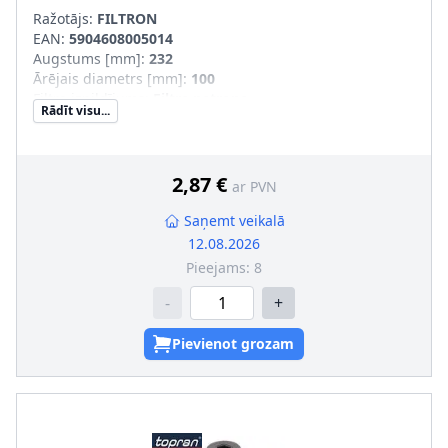
Ražotājs:
FILTRON
EAN:
5904608005014
Augstums [mm]
:
232
Ārējais diametrs [mm]
:
100
Filtra izpildījums
:
Filtra patrona
Rādīt visu...
Iekšējais diametrs 1 [mm]
:
40
Iekšējais diametrs 2 [mm]
:
40
SVHC
:
Nesatur SVHC vielas!
2,87 €
ar PVN
Saņemt veikalā
12.08.2026
Pieejams:
8
-
+
Pievienot grozam