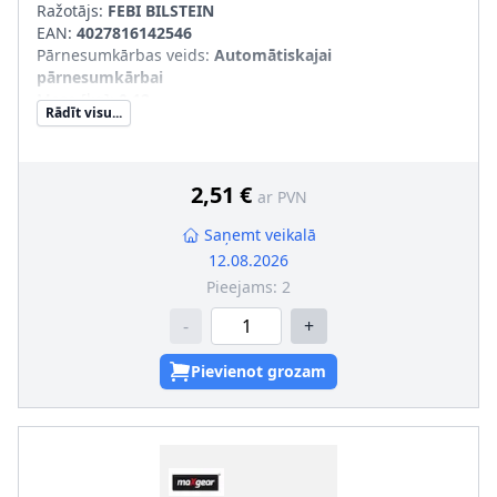
Ražotājs:
FEBI BILSTEIN
EAN:
4027816142546
Pārnesumkārbas veids
:
Automātiskajai
pārnesumkārbai
Masa [kg]
:
0,12
Rādīt visu...
Filtra izpildījums
:
Sietveida filtrs
2,51 €
ar PVN
Saņemt veikalā
12.08.2026
Pieejams:
2
-
+
Pievienot grozam