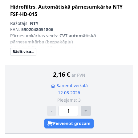
Hidrofiltrs, Automātiskā pārnesumkārba
NTY
FSF-HD-015
Ražotājs:
NTY
EAN:
5902048051806
Pārnesumkārbas veids
:
CVT automātiskā
pārnesumkārba (bezpakāpju)
Filtra izpildījums
:
Filtra patrona
Rādīt visu...
Sērijas numurs
:
FSF-HD-015
2,16 €
ar PVN
Saņemt veikalā
12.08.2026
Pieejams:
3
-
+
Pievienot grozam