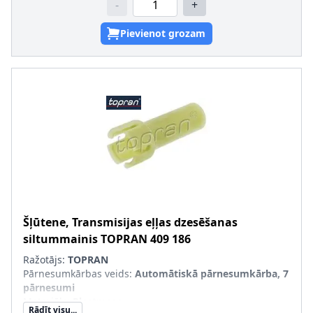
-
+
Pievienot grozam
Šļūtene, Transmisijas eļļas dzesēšanas
siltummainis
TOPRAN
409 186
Ražotājs:
TOPRAN
Pārnesumkārbas veids
:
Automātiskā pārnesumkārba, 7
pārnesumi
Materiāls
:
Plastmasa
Rādīt visu...