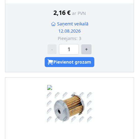
2,16 €
ar PVN
Saņemt veikalā
12.08.2026
Pieejams:
3
-
+
Pievienot grozam