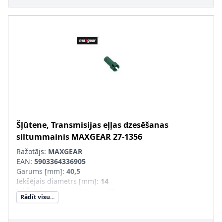
Šļūtene, Transmisijas eļļas dzesēšanas
siltummainis
MAXGEAR
27-1356
Ražotājs:
MAXGEAR
EAN:
5903364336905
Garums [mm]
:
40,5
Iekšējais diametrs [mm]
:
14
Iekšējais diametrs 1 [mm]
:
10
Rādīt visu...