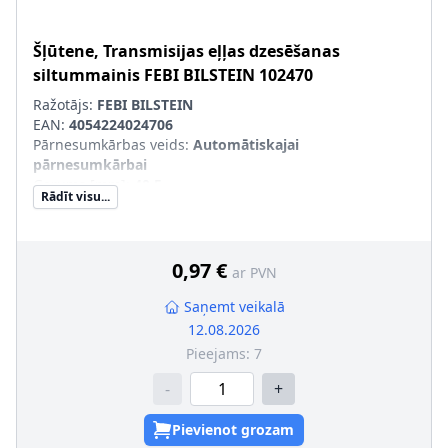
Šļūtene, Transmisijas eļļas dzesēšanas
siltummainis
FEBI BILSTEIN
102470
Ražotājs:
FEBI BILSTEIN
EAN:
4054224024706
Pārnesumkārbas veids
:
Automātiskajai
pārnesumkārbai
Garums [mm]
:
40,5
Rādīt visu...
Masa [kg]
:
0,003
Iekšējais diametrs [mm]
:
14
Iekšējais diametrs 1 [mm]
:
10
0,97 €
ar PVN
Saņemt veikalā
12.08.2026
Pieejams:
7
-
+
Pievienot grozam