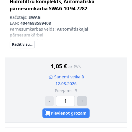
Hidrofiltru komplekts, Automātiskā
pārnesumkārba
SWAG
10 94 7282
Ražotājs:
SWAG
EAN:
4044688589408
Pārnesumkārbas veids
:
Automātiskajai
pārnesumkārbai
Biezums [mm]
:
6
Rādīt visu...
Masa [kg]
:
0,005
Ārējais diametrs [mm]
:
12
Filtra izpildījums
:
Sietveida filtrs
1,05 €
ar PVN
Saņemt veikalā
12.08.2026
Pieejams:
5
-
+
Pievienot grozam