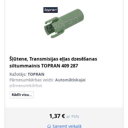
Šļūtene, Transmisijas eļļas dzesēšanas
siltummainis
TOPRAN
409 287
Ražotājs:
TOPRAN
Pārnesumkārbas veids
:
Automātiskajai
pārnesumkārbai
Materiāls
:
Plastmasa
Rādīt visu...
1,37 €
ar PVN
Saņemt veikalā