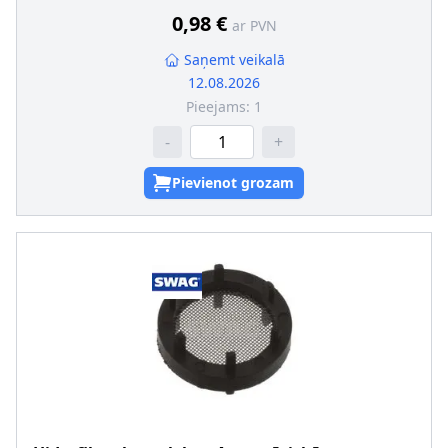
0,98 €
ar PVN
Saņemt veikalā
12.08.2026
Pieejams:
1
-
+
Pievienot grozam