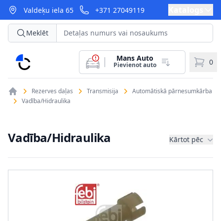
Katalogs
Valdeķu iela 65
+371 27049119
Meklēt
Mans Auto
CarParts
0
Pievienot auto
Rezerves daļas
Transmisija
Automātiskā pārnesumkārba
Vadība/Hidraulika
Vadība/Hidraulika
Kārtot pēc