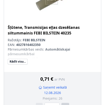
Šļūtene, Transmisijas eļļas dzesēšanas
siltummainis
FEBI BILSTEIN
40235
Ražotājs:
FEBI BILSTEIN
EAN:
4027816402350
Pārnesumkārbas veids
:
Automātiskajai
pārnesumkārbai
Garums [mm]
:
47,7
Rādīt visu...
Masa [kg]
:
0,003
Iekšējais diametrs [mm]
:
13,1
Ārējais diametrs 1 [mm]
:
18
Ārējais diametrs 2 [mm]
:
12,7
0,71 €
ar PVN
Saņemt veikalā
12.08.2026
Pieejams:
26