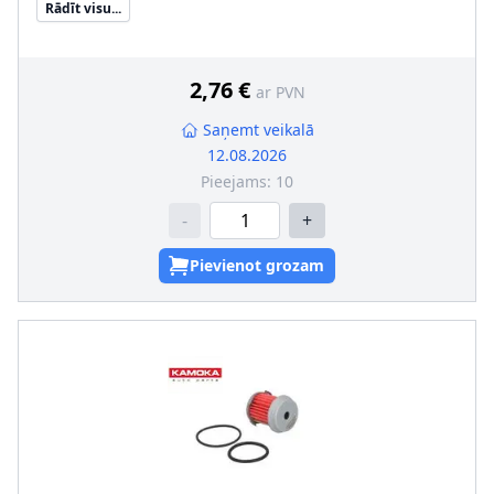
Rādīt visu...
Filtra izpildījums
:
Uzskrūvējams filtrs
Papildu artikuls/Papildu info 2
:
ar atgriezējvārstu
Blīvgredzena iekšējais diametrs
:
62
Blīvgredzena ārējais diametrs
:
71
2,76 €
ar PVN
Saņemt veikalā
12.08.2026
Pieejams:
10
-
+
Pievienot grozam