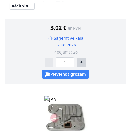
Ārējais diametrs [mm]
:
93,5
Rādīt visu...
Filtra izpildījums
:
Uzskrūvējams filtrs
Iekšējais diametrs 1 [mm]
:
72,5
Iekšējais diametrs 2 [mm]
:
63
SVHC
:
Nesatur SVHC vielas!
3,02 €
ar PVN
Saņemt veikalā
12.08.2026
Pieejams:
26
-
+
Pievienot grozam