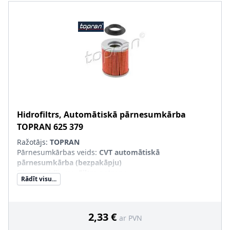
Hidrofiltrs, Automātiskā pārnesumkārba
TOPRAN
625 379
Ražotājs:
TOPRAN
Pārnesumkārbas veids
:
CVT automātiskā
pārnesumkārba (bezpakāpju)
Filtra izpildījums
:
Filtra patrona
Rādīt visu...
Papildu artikuls/Papildu info 2
:
ar blīvgredzenu
2,33 €
ar PVN