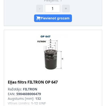
Pieejams:
1
-
+
Pievienot grozam
Eļļas filtrs
FILTRON
OP 647
Ražotājs:
FILTRON
EAN:
5904608006479
Augstums [mm]
:
132
Vītnes izmērs
:
1-12 UNF