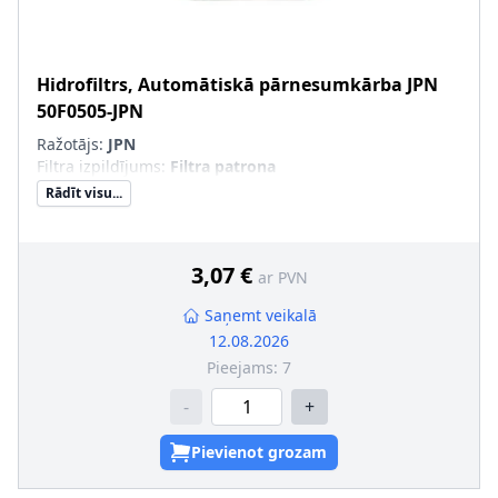
Hidrofiltrs, Automātiskā pārnesumkārba
JPN
50F0505-JPN
Ražotājs:
JPN
Filtra izpildījums
:
Filtra patrona
Rādīt visu...
3,07 €
ar PVN
Saņemt veikalā
12.08.2026
Pieejams:
7
-
+
Pievienot grozam