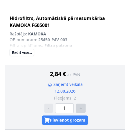
Hidrofiltrs, Automātiskā pārnesumkārba
KAMOKA
F605001
Ražotājs:
KAMOKA
OE-numuram
:
25450-P4V-003
Filtra izpildījums
:
Filtra patrona
Rādīt visu...
2,84 €
ar PVN
Saņemt veikalā
12.08.2026
Pieejams:
2
-
+
Pievienot grozam