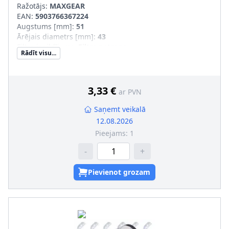
Ražotājs:
MAXGEAR
EAN:
5903766367224
Augstums [mm]
:
51
Ārējais diametrs [mm]
:
43
Filtra izpildījums
:
Filtra patrona
Rādīt visu...
3,33 €
ar PVN
Saņemt veikalā
12.08.2026
Pieejams:
1
-
+
Pievienot grozam