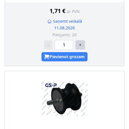
1,71 €
ar PVN
Saņemt veikalā
11.08.2026
Pieejams:
26
-
+
Pievienot grozam