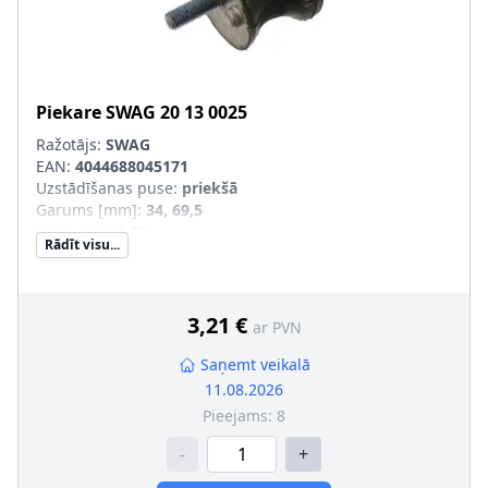
Piekare
SWAG
20 13 0025
Ražotājs:
SWAG
EAN:
4044688045171
Uzstādīšanas puse
:
priekšā
Garums [mm]
:
34, 69,5
Masa [kg]
:
0,08
Rādīt visu...
Materiāls
:
Gumija/ Metāls
Ārējais diametrs [mm]
:
36, 50
Uzstādīšanas veids
:
Gumijas-metāla gultnis
Ārējās vītnes izmērs
:
M8 x 1,25
3,21 €
ar PVN
Saņemt veikalā
11.08.2026
Pieejams:
8
-
+