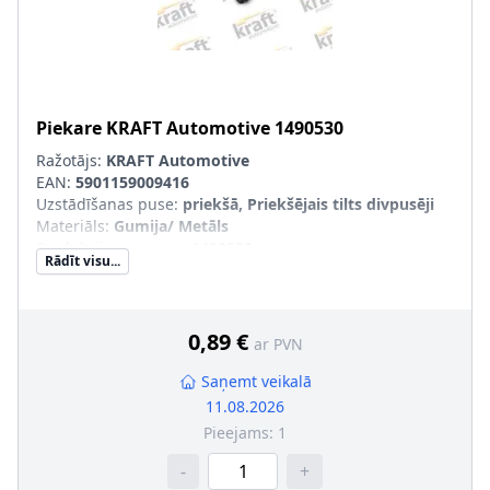
Piekare
KRAFT Automotive
1490530
Ražotājs:
KRAFT Automotive
EAN:
5901159009416
Uzstādīšanas puse
:
priekšā, Priekšējais tilts divpusēji
Materiāls
:
Gumija/ Metāls
Produkcijas numurs
:
1490530
Rādīt visu...
0,89 €
ar PVN
Saņemt veikalā
11.08.2026
Pieejams:
1
-
+