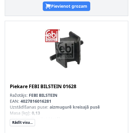
Pievienot grozam
Piekare
FEBI BILSTEIN
01628
Ražotājs:
FEBI BILSTEIN
EAN:
4027816016281
Uzstādīšanas puse
:
aizmugurē kreisajā pusē
Masa [kg]
:
0,13
Materiāls
:
Gumija/ Metāls
Rādīt visu...
Uzstādīšanas veids
:
Gumijas-metāla gultnis
pāra artikulu numuri
:
01629