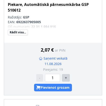
Piekare, Automātiskā pārnesumkārba
GSP
510612
Ražotājs:
GSP
EAN:
6922637905005
OE-numuram
:
22 31 1 094 916
Rādīt visu...
2,07 €
ar PVN
Saņemt veikalā
11.08.2026
Pieejams:
19
-
+
Pievienot grozam