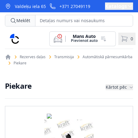
Katalogs
Valdeķu iela 65
+371 27049119
Meklēt
Mans Auto
CarParts
0
Pievienot auto
Rezerves daļas
Transmisija
Automātiskā pārnesumkārba
Piekare
Piekare
Kārtot pēc