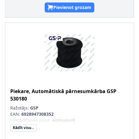
Pievienot grozam
Piekare, Automātiskā pārnesumkārba
GSP
530180
Ražotājs:
GSP
EAN:
6928947308352
Uzstādīšanas puse
:
aizmugurē
Rādīt visu...