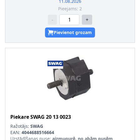
11.08.2026
Pieejams:
2
-
+
Pievienot grozam
Piekare
SWAG
20 13 0023
Ražotājs:
SWAG
EAN:
4044688516664
Uzstādīšanas puse
:
aizmugurē, no abām pusēm