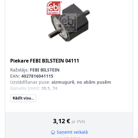
Piekare
FEBI BILSTEIN
04111
Ražotājs:
FEBI BILSTEIN
EAN:
4027816041115
Uzstādīšanas puse
:
aizmugurē, no abām pusēm
Garums [mm]
:
38,5, 74
Masa [kg]
:
0,1
Rādīt visu...
Materiāls
:
Gumija/ Metāls
Ārējais diametrs [mm]
:
40, 50
Uzstādīšanas veids
:
Gumijas-metāla gultnis
Ārējās vītnes izmērs
:
M8 x 1,25
3,12 €
ar PVN
Saņemt veikalā