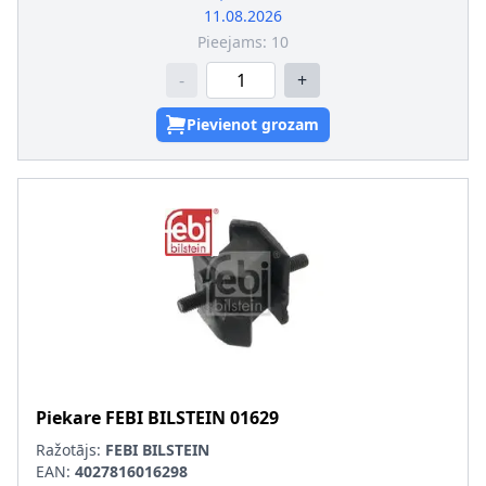
11.08.2026
Pieejams:
10
-
+
Pievienot grozam
Piekare
FEBI BILSTEIN
01629
Ražotājs:
FEBI BILSTEIN
EAN:
4027816016298