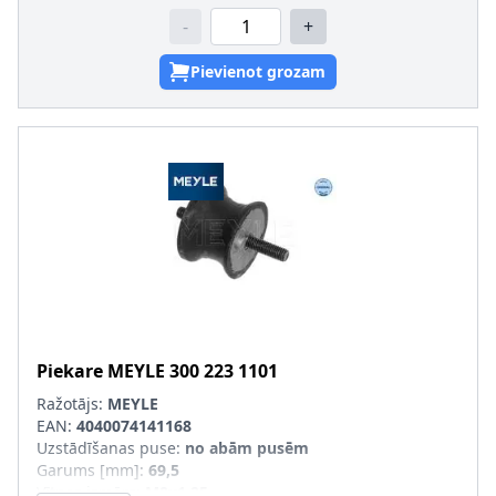
-
+
Pievienot grozam
Piekare
MEYLE
300 223 1101
Ražotājs:
MEYLE
EAN:
4040074141168
Uzstādīšanas puse
:
no abām pusēm
Garums [mm]
:
69,5
Vītnes izmērs
:
M8x1,25