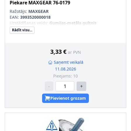
Piekare
MAXGEAR
76-0179
Ražotājs:
MAXGEAR
EAN:
3993520000018
Uzstādīšanas veids
:
Gumijas-metāla gultnis
Rādīt visu...
3,33 €
ar PVN
Saņemt veikalā
11.08.2026
Pieejams:
10
-
+
Pievienot grozam