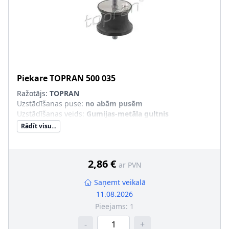
Piekare
TOPRAN
500 035
Ražotājs:
TOPRAN
Uzstādīšanas puse
:
no abām pusēm
Uzstādīšanas veids
:
Gumijas-metāla gultnis
Rādīt visu...
2,86 €
ar PVN
Saņemt veikalā
11.08.2026
Pieejams:
1
-
+