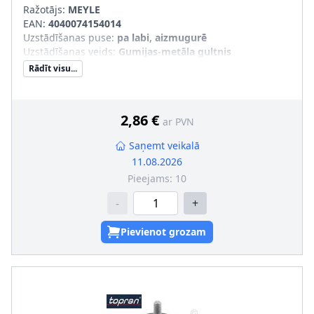
Ražotājs:
MEYLE
EAN:
4040074154014
Uzstādīšanas puse
:
pa labi, aizmugurē
Uzstādīšanas veids
:
Gumijas-metāla gultnis
Rādīt visu...
2,86 €
ar PVN
Saņemt veikalā
11.08.2026
Pieejams:
10
-
+
Pievienot grozam