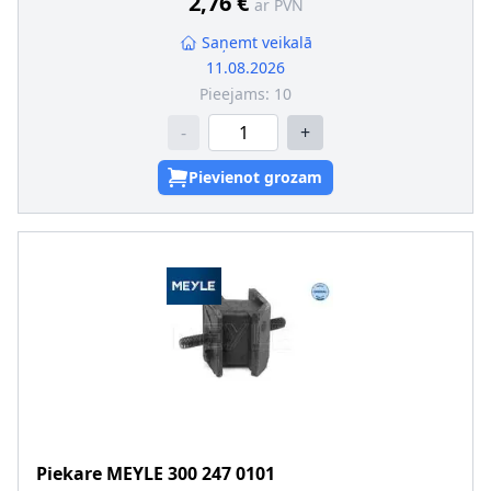
2,76 €
ar PVN
Saņemt veikalā
11.08.2026
Pieejams:
10
-
+
Pievienot grozam
Piekare
MEYLE
300 247 0101