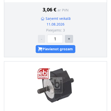
3,06 €
ar PVN
Saņemt veikalā
11.08.2026
Pieejams:
3
-
+
Pievienot grozam