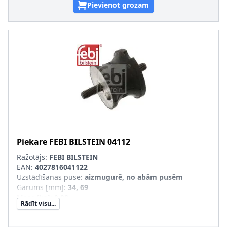
Pievienot grozam
Piekare
FEBI BILSTEIN
04112
Ražotājs:
FEBI BILSTEIN
EAN:
4027816041122
Uzstādīšanas puse
:
aizmugurē, no abām pusēm
Garums [mm]
:
34, 69
Masa [kg]
:
0,08
Rādīt visu...
Materiāls
:
Gumija/ Metāls
Ārējais diametrs [mm]
:
36, 50