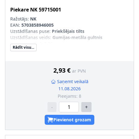
Piekare
NK
59715001
Ražotājs:
NK
EAN:
5703858946005
Uzstādīšanas puse
:
Priekšējais tilts
Uzstādīšanas veids
:
Gumijas-metāla gultnis
Neto svars [kg]
:
0,09
Rādīt visu...
2,93 €
ar PVN
Saņemt veikalā
11.08.2026
Pieejams:
8
-
+
Pievienot grozam