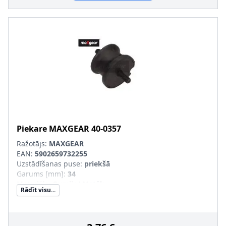
Piekare
MAXGEAR
40-0357
Ražotājs:
MAXGEAR
EAN:
5902659732255
Uzstādīšanas puse
:
priekšā
Garums [mm]
:
34
Materiāls
:
Gumija/ Metāls
Rādīt visu...
Ārējais diametrs [mm]
:
48, 36
Uzstādīšanas veids
:
Gumijas-metāla gultnis