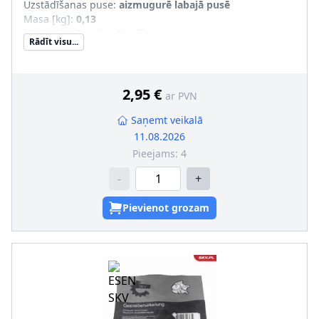
Uzstādīšanas puse
:
aizmugurē labajā pusē
Masa [kg]
:
0,13
Materiāls
:
Gumija/ Metāls
Rādīt visu...
Uzstādīšanas veids
:
Gumijas-metāla gultnis
pāra artikulu numuri
:
01628
2,95 €
ar PVN
Saņemt veikalā
11.08.2026
Pieejams:
4
-
+
Pievienot grozam