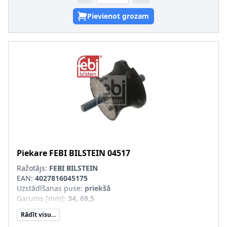
Pievienot grozam
Piekare
FEBI BILSTEIN
04517
Ražotājs:
FEBI BILSTEIN
EAN:
4027816045175
Uzstādīšanas puse
:
priekšā
Garums [mm]
:
34, 69,5
Masa [kg]
:
0,08
Rādīt visu...
Materiāls
:
Gumija/ Metāls