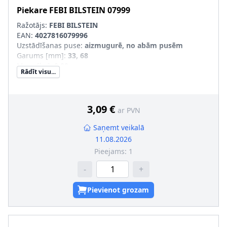
Piekare
FEBI BILSTEIN
07999
Ražotājs:
FEBI BILSTEIN
EAN:
4027816079996
Uzstādīšanas puse
:
aizmugurē, no abām pusēm
Garums [mm]
:
33, 68
Masa [kg]
:
0,09
Rādīt visu...
Materiāls
:
Gumija/ Metāls
Ārējais diametrs [mm]
:
39, 50
Uzstādīšanas veids
:
Gumijas-metāla gultnis
Ārējās vītnes izmērs
:
M8 x 1,25
3,09 €
ar PVN
Saņemt veikalā
11.08.2026
Pieejams:
1
-
+
Pievienot grozam