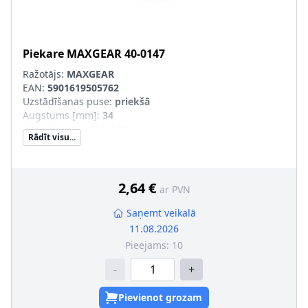
Piekare
MAXGEAR
40-0147
Ražotājs:
MAXGEAR
EAN:
5901619505762
Uzstādīšanas puse
:
priekšā
Augstums [mm]
:
34
Vītnes izmērs
:
M8x1,25
Rādīt visu...
Ārējais diametrs [mm]
:
50, 47
Uzstādīšanas veids
:
Gumijas-metāla gultnis
2,64 €
ar PVN
Saņemt veikalā
11.08.2026
Pieejams:
10
-
+
Pievienot grozam