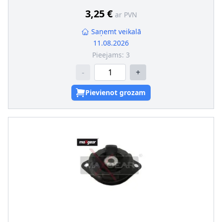
Uzstādīšanas veids
:
Gumijas-metāla gultnis
Ārējās vītnes izmērs
:
M8 x 1,25
3,25 €
ar PVN
Saņemt veikalā
11.08.2026
Pieejams:
3
-
+
Pievienot grozam