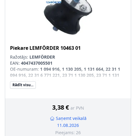
Piekare
LEMFÖRDER
10463 01
Ražotājs:
LEMFÖRDER
EAN:
4047437005501
OE-numuram
:
1 094 916, 1 130 205, 1 131 664, 22 31 1
094 916, 22 31 6 771 221, 23 71 1 130 205, 23 71 1 131
664, 6 771 221
Rādīt visu...
Uzstādīšanas puse
:
no abām pusēm
SVHC
:
Informācija nav pieejama, lūdzu, griezieties pie
ražotāja!
3,38 €
ar PVN
Saņemt veikalā
11.08.2026
Pieejams:
26