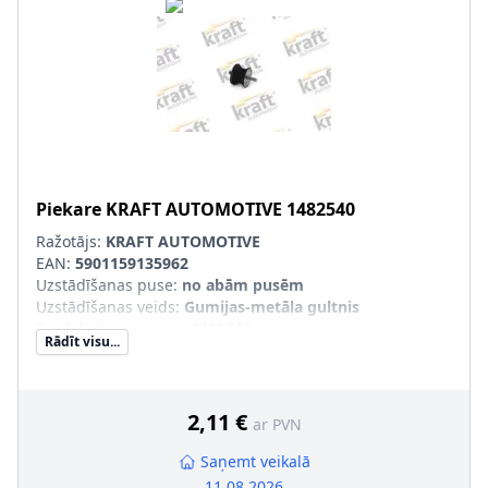
Piekare
KRAFT AUTOMOTIVE
1482540
Ražotājs:
KRAFT AUTOMOTIVE
EAN:
5901159135962
Uzstādīšanas puse
:
no abām pusēm
Uzstādīšanas veids
:
Gumijas-metāla gultnis
Produkcijas numurs
:
1482540
Rādīt visu...
2,11 €
ar PVN
Saņemt veikalā
11.08.2026