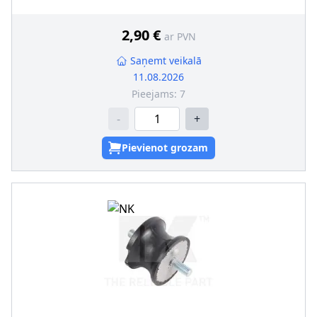
Ārējais diametrs [mm]
:
36, 50
Uzstādīšanas veids
:
Gumijas-metāla gultnis
Ārējās vītnes izmērs
:
M8 x 1,25
2,90 €
ar PVN
Saņemt veikalā
11.08.2026
Pieejams:
7
-
+
Pievienot grozam