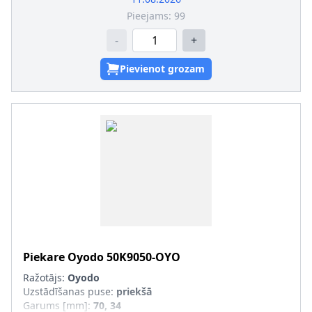
Pieejams:
99
-
+
Pievienot grozam
Piekare
Oyodo
50K9050-OYO
Ražotājs:
Oyodo
Uzstādīšanas puse
:
priekšā
Garums [mm]
:
70, 34