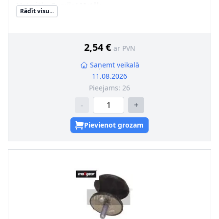
Materiāls
:
Gumija/ Metāls
Rādīt visu...
Ārējais diametrs [mm]
:
50, 36
Ārējās vītnes izmērs
:
M8 x 1,25
2,54 €
ar PVN
Saņemt veikalā
11.08.2026
Pieejams:
26
-
+
Pievienot grozam