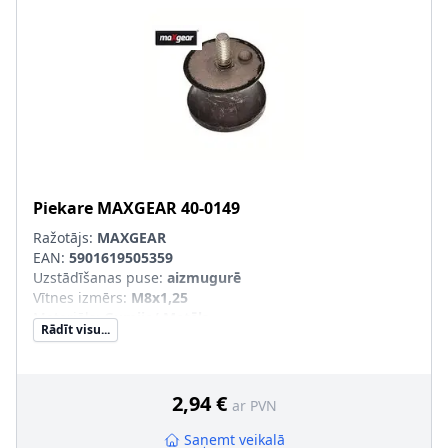
Piekare
MAXGEAR
40-0149
Ražotājs:
MAXGEAR
EAN:
5901619505359
Uzstādīšanas puse
:
aizmugurē
Vītnes izmērs
:
M8x1,25
Materiāls
:
Gumija/ Metāls
Rādīt visu...
Ārējais diametrs [mm]
:
50, 36
Uzstādīšanas veids
:
Gumijas-metāla gultnis
2,94 €
ar PVN
Saņemt veikalā