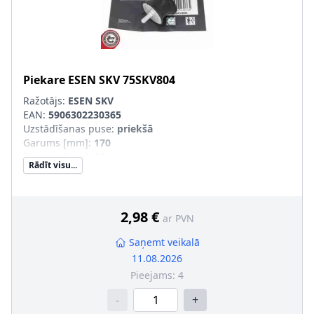
Piekare
ESEN SKV
75SKV804
Ražotājs:
ESEN SKV
EAN:
5906302230365
Uzstādīšanas puse
:
priekšā
Garums [mm]
:
170
Platums [mm]
:
50
Rādīt visu...
Augstums [mm]
:
71
Masa [kg]
:
0,1
Materiāls
:
Alumīnijs, Gumija
Uzstādīšanas veids
:
Gumijas-metāla gultnis
2,98 €
ar PVN
Garantija
:
3 gadu garantija
Jaunā det. obl. jāsal. ar veco det.(īpaši OE/oriģ. det. Nr.)
:
Saņemt veikalā
11.08.2026
Pieejams:
4
-
+