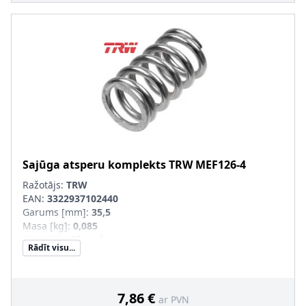
Sajūga atsperu komplekts
TRW
MEF126-4
Ražotājs:
TRW
EAN:
3322937102440
Garums [mm]
:
35,5
Masa [kg]
:
0,085
Materiāls
:
Tērauds
Rādīt visu...
Iekšējais diametrs [mm]
:
14,5
Ārējais diametrs [mm]
:
20,5
Pastiprināts aprīkojums
:
SVHC
:
Informācija nav pieejama, lūdzu, griezieties pie
7,86 €
ar PVN