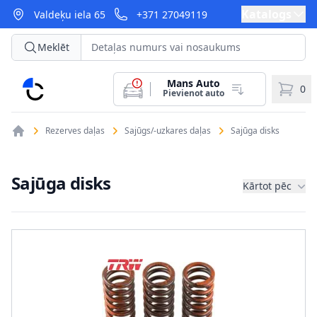
Katalogs
Valdeķu iela 65
+371 27049119
Meklēt
Mans Auto
CarParts
0
Pievienot auto
Rezerves daļas
Sajūgs/-uzkares daļas
Sajūga disks
Sajūga disks
Kārtot pēc