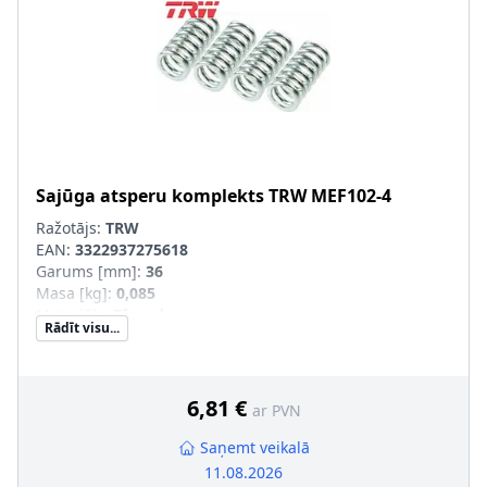
Sajūga atsperu komplekts
TRW
MEF102-4
Ražotājs:
TRW
EAN:
3322937275618
Garums [mm]
:
36
Masa [kg]
:
0,085
Materiāls
:
Tērauds
Rādīt visu...
Iekšējais diametrs [mm]
:
12,1
Ārējais diametrs [mm]
:
16,9
Pastiprināts aprīkojums
:
SVHC
:
Informācija nav pieejama, lūdzu, griezieties pie
6,81 €
ar PVN
ražotāja!
Saņemt veikalā
11.08.2026