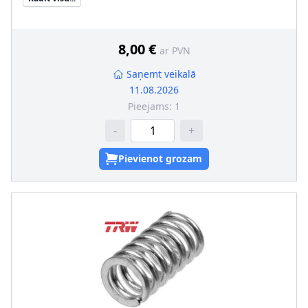
Iekšējais diametrs [mm]
:
14,5
Ārējais diametrs [mm]
:
19,8
Pastiprināts aprīkojums
:
SVHC
:
Informācija nav pieejama, lūdzu, griezieties pie
8,00 €
ar PVN
ražotāja!
Saņemt veikalā
11.08.2026
Pieejams:
1
-
+
Pievienot grozam