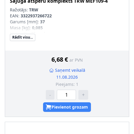
Sajūga atsperu komplekts
TRW
MEF109-4
Ražotājs:
TRW
EAN:
3322937266722
Garums [mm]
:
37
Masa [kg]
:
0,085
Materiāls
:
Tērauds
Rādīt visu...
Iekšējais diametrs [mm]
:
12,7
Ārējais diametrs [mm]
:
18,7
Pastiprināts aprīkojums
:
SVHC
:
Informācija nav pieejama, lūdzu, griezieties pie
6,68 €
ar PVN
ražotāja!
Saņemt veikalā
11.08.2026
Pieejams:
1
-
+
Pievienot grozam