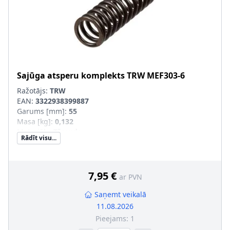
Sajūga atsperu komplekts
TRW
MEF303-6
Ražotājs:
TRW
EAN:
3322938399887
Garums [mm]
:
55
Masa [kg]
:
0,132
Materiāls
:
Tērauds
Rādīt visu...
Iekšējais diametrs [mm]
:
12,6
Ārējais diametrs [mm]
:
17
Pastiprināts aprīkojums
:
SVHC
:
Informācija nav pieejama, lūdzu, griezieties pie
7,95 €
ar PVN
ražotāja!
Saņemt veikalā
11.08.2026
Pieejams:
1