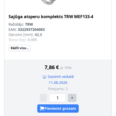
Sajūga atsperu komplekts
TRW
MEF133-4
Ražotājs:
TRW
EAN:
3322937204083
Garums [mm]
:
42,3
Masa [kg]
:
0,085
Materiāls
:
Tērauds
Rādīt visu...
Iekšējais diametrs [mm]
:
13,5
Ārējais diametrs [mm]
:
18,9
Pastiprināts aprīkojums
:
SVHC
:
Informācija nav pieejama, lūdzu, griezieties pie
7,86 €
ar PVN
ražotāja!
Saņemt veikalā
11.08.2026
Pieejams:
2
-
+
Pievienot grozam