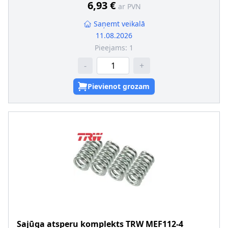
SVHC
:
Informācija nav pieejama, lūdzu, griezieties pie
6,93 €
ar PVN
ražotāja!
Saņemt veikalā
11.08.2026
Pieejams:
1
-
+
Pievienot grozam
Sajūga atsperu komplekts
TRW
MEF112-4