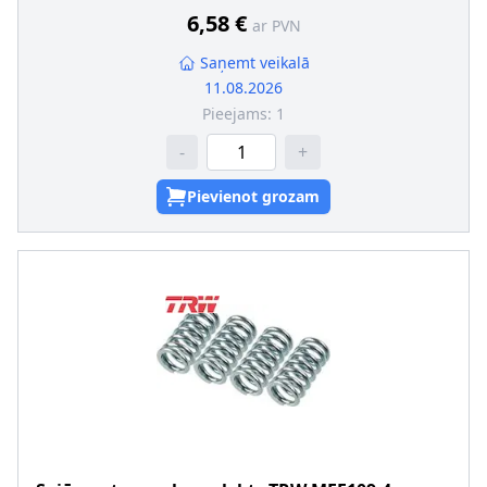
SVHC
:
Informācija nav pieejama, lūdzu, griezieties pie
6,58 €
ar PVN
ražotāja!
Saņemt veikalā
11.08.2026
Pieejams:
1
-
+
Pievienot grozam