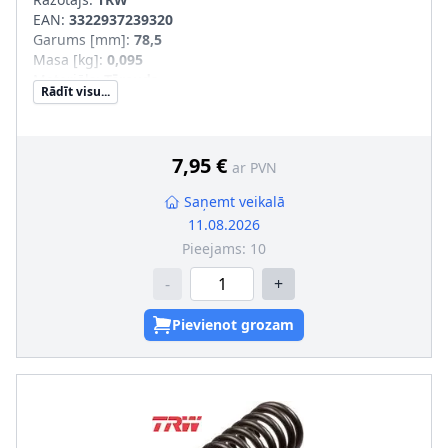
EAN:
3322937239320
Garums [mm]
:
78,5
Masa [kg]
:
0,095
Materiāls
:
Tērauds
Rādīt visu...
Iekšējais diametrs [mm]
:
15,5
Ārējais diametrs [mm]
:
20,5
Pastiprināts aprīkojums
:
SVHC
:
Informācija nav pieejama, lūdzu, griezieties pie
7,95 €
ar PVN
ražotāja!
Saņemt veikalā
11.08.2026
Pieejams:
10
-
+
Pievienot grozam