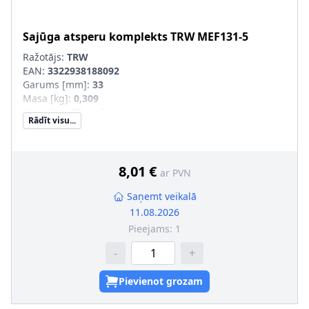
Sajūga atsperu komplekts
TRW
MEF131-5
Ražotājs:
TRW
EAN:
3322938188092
Garums [mm]
:
33
Masa [kg]
:
0,309
Materiāls
:
Tērauds
Rādīt visu...
Iekšējais diametrs [mm]
:
12,8
Ārējais diametrs [mm]
:
18
Pastiprināts aprīkojums
:
SVHC
:
Informācija nav pieejama, lūdzu, griezieties pie
8,01 €
ar PVN
ražotāja!
Saņemt veikalā
11.08.2026
Pieejams:
1
-
+
Pievienot grozam