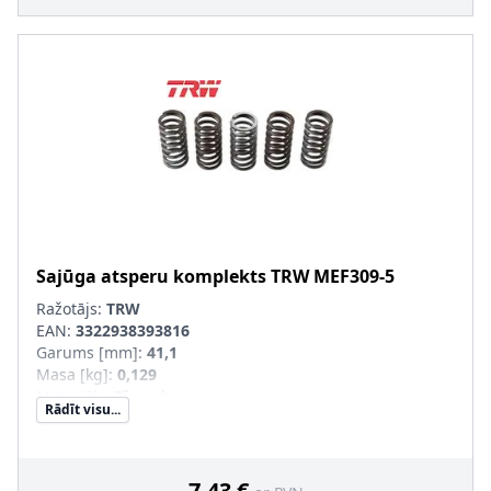
Sajūga atsperu komplekts
TRW
MEF309-5
Ražotājs:
TRW
EAN:
3322938393816
Garums [mm]
:
41,1
Masa [kg]
:
0,129
Materiāls
:
Tērauds
Rādīt visu...
Iekšējais diametrs [mm]
:
14,2
Ārējais diametrs [mm]
:
19
Pastiprināts aprīkojums
:
SVHC
:
Informācija nav pieejama, lūdzu, griezieties pie
7,43 €