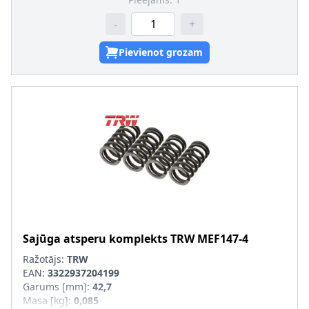
-
+
Pievienot grozam
Sajūga atsperu komplekts
TRW
MEF147-4
Ražotājs:
TRW
EAN:
3322937204199
Garums [mm]
:
42,7
Masa [kg]
:
0,085