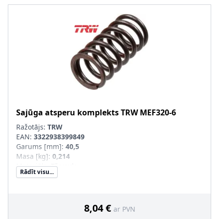
Sajūga atsperu komplekts
TRW
MEF320-6
Ražotājs:
TRW
EAN:
3322938399849
Garums [mm]
:
40,5
Masa [kg]
:
0,214
Materiāls
:
Tērauds
Rādīt visu...
Iekšējais diametrs [mm]
:
15,7
Ārējais diametrs [mm]
:
20,6
Pastiprināts aprīkojums
:
SVHC
:
Informācija nav pieejama, lūdzu, griezieties pie
8,04 €
ar PVN
ražotāja!