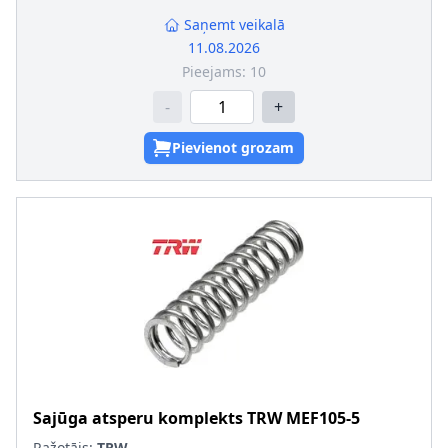
ražotāja!
Saņemt veikalā
11.08.2026
Pieejams:
10
-
+
Pievienot grozam
Sajūga atsperu komplekts
TRW
MEF105-5
Ražotājs:
TRW