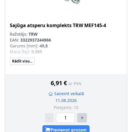
Sajūga atsperu komplekts
TRW
MEF145-4
Ražotājs:
TRW
EAN:
3322937244966
Garums [mm]
:
49,8
Masa [kg]
:
0,085
Materiāls
:
Tērauds
Rādīt visu...
Iekšējais diametrs [mm]
:
13,3
Ārējais diametrs [mm]
:
18,7
Pastiprināts aprīkojums
:
SVHC
:
Informācija nav pieejama, lūdzu, griezieties pie
6,91 €
ar PVN
ražotāja!
Saņemt veikalā
11.08.2026
Pieejams:
10
-
+
Pievienot grozam