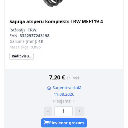
Sajūga atsperu komplekts
TRW
MEF119-4
Ražotājs:
TRW
EAN:
3322937243198
Garums [mm]
:
43
Masa [kg]
:
0,085
Materiāls
:
Tērauds
Rādīt visu...
Iekšējais diametrs [mm]
:
11
Ārējais diametrs [mm]
:
14,6
Pastiprināts aprīkojums
:
SVHC
:
Informācija nav pieejama, lūdzu, griezieties pie
7,20 €
ar PVN
ražotāja!
Saņemt veikalā
11.08.2026
Pieejams:
1
-
+
Pievienot grozam