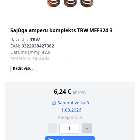
Sajūga atsperu komplekts
TRW
MEF324-3
Ražotājs:
TRW
EAN:
3322938427382
Garums [mm]
:
47,8
Materiāls
:
Tērauds
Iekšējais diametrs [mm]
:
14,6
Rādīt visu...
Ārējais diametrs [mm]
:
20
Daudzums
:
3
Pastiprināts aprīkojums
:
SVHC
:
Informācija nav pieejama, lūdzu, griezieties pie
6,24 €
ar PVN
ražotāja!
Saņemt veikalā
11.08.2026
Pieejams:
3
-
+