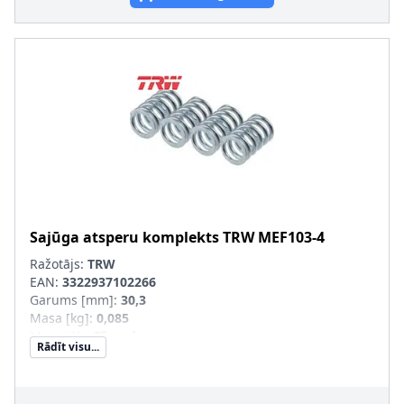
Sajūga atsperu komplekts
TRW
MEF103-4
Ražotājs:
TRW
EAN:
3322937102266
Garums [mm]
:
30,3
Masa [kg]
:
0,085
Materiāls
:
Tērauds
Rādīt visu...
Iekšējais diametrs [mm]
:
15,1
Ārējais diametrs [mm]
:
18,5
Pastiprināts aprīkojums
: