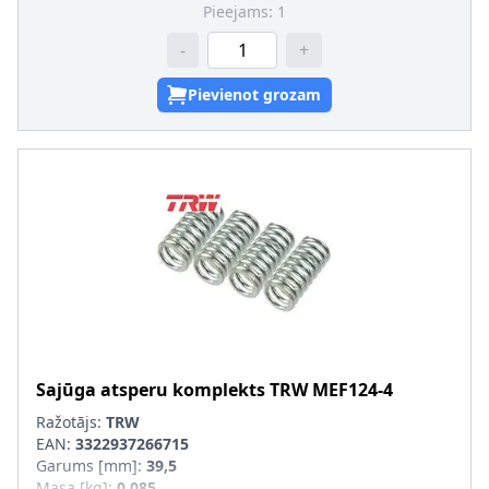
Pieejams:
1
-
+
Pievienot grozam
Sajūga atsperu komplekts
TRW
MEF124-4
Ražotājs:
TRW
EAN:
3322937266715
Garums [mm]
:
39,5
Masa [kg]
:
0,085