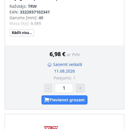
Ražotājs:
TRW
EAN:
3322937102341
Garums [mm]
:
40
Masa [kg]
:
0,085
Materiāls
:
Tērauds
Rādīt visu...
Iekšējais diametrs [mm]
:
14
Ārējais diametrs [mm]
:
20
Pastiprināts aprīkojums
:
SVHC
:
Informācija nav pieejama, lūdzu, griezieties pie
6,98 €
ar PVN
ražotāja!
Saņemt veikalā
11.08.2026
Pieejams:
1
-
+
Pievienot grozam