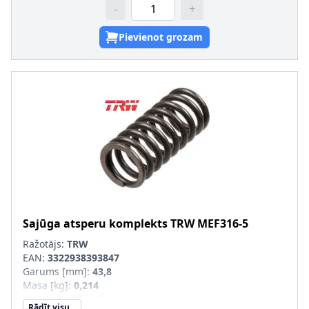
-
+
Pievienot grozam
Sajūga atsperu komplekts
TRW
MEF316-5
Ražotājs:
TRW
EAN:
3322938393847
Garums [mm]
:
43,8
Masa [kg]
:
0,214
Materiāls
:
Tērauds
Rādīt visu...