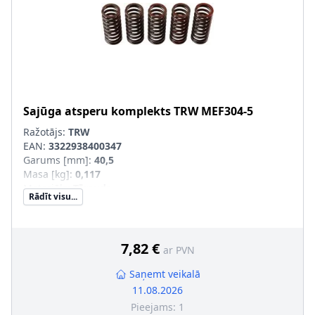
Sajūga atsperu komplekts
TRW
MEF304-5
Ražotājs:
TRW
EAN:
3322938400347
Garums [mm]
:
40,5
Masa [kg]
:
0,117
Materiāls
:
Tērauds
Rādīt visu...
Iekšējais diametrs [mm]
:
12,4
Ārējais diametrs [mm]
:
16,7
Pastiprināts aprīkojums
:
SVHC
:
Informācija nav pieejama, lūdzu, griezieties pie
7,82 €
ar PVN
ražotāja!
Saņemt veikalā
11.08.2026
Pieejams:
1