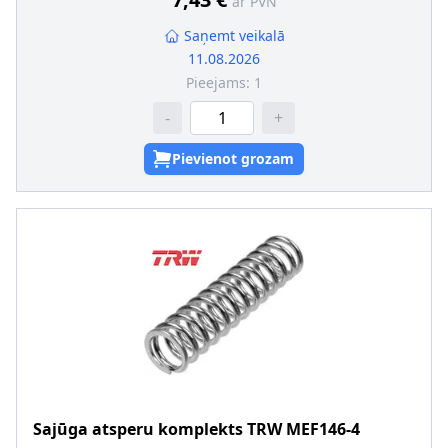
ar PVN
ražotāja!
Saņemt veikalā
11.08.2026
Pieejams:
1
-
+
Pievienot grozam
Sajūga atsperu komplekts
TRW
MEF146-4