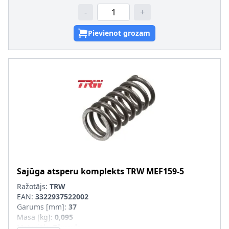
-
+
Pievienot grozam
Sajūga atsperu komplekts
TRW
MEF159-5
Ražotājs:
TRW
EAN:
3322937522002
Garums [mm]
:
37
Masa [kg]
:
0,095
Materiāls
:
Tērauds