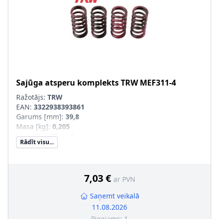
Sajūga atsperu komplekts
TRW
MEF311-4
Ražotājs:
TRW
EAN:
3322938393861
Garums [mm]
:
39,8
Masa [kg]
:
0,205
Materiāls
:
Tērauds
Rādīt visu...
Iekšējais diametrs [mm]
:
15
Ārējais diametrs [mm]
:
20
Pastiprināts aprīkojums
:
SVHC
:
Informācija nav pieejama, lūdzu, griezieties pie
7,03 €
ar PVN
ražotāja!
Saņemt veikalā
11.08.2026
Pieejams:
1