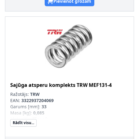
Pievienot grozam
Sajūga atsperu komplekts
TRW
MEF131-4
Ražotājs:
TRW
EAN:
3322937204069
Garums [mm]
:
33
Masa [kg]
:
0,085
Materiāls
:
Tērauds
Rādīt visu...
Iekšējais diametrs [mm]
:
12,8
Ārējais diametrs [mm]
:
18
Pastiprināts aprīkojums
: