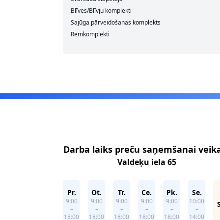
Blīves/Blīvju komplekti
Sajūga pārveidošanas komplekts
Remkomplekti
Footer
Darba laiks preču saņemšanai veik
Valdeķu iela 65
Pr.
Ot.
Tr.
Ce.
Pk.
Se.
9:00
9:00
9:00
9:00
9:00
10:00
–
–
–
–
–
–
18:00
18:00
18:00
18:00
18:00
14:00