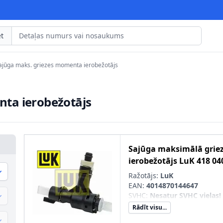
t
ajūga maks. griezes momenta ierobežotājs
ta ierobežotājs
Sajūga maksimālā gri
ierobežotājs
LuK
418 04
Ražotājs:
LuK
EAN:
4014870144647
SVHC
:
Nesatur SVHC vielas!
Rādīt visu...