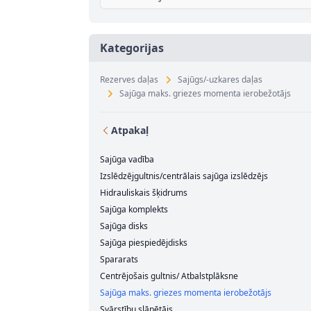
Kategorijas
Rezerves daļas
Sajūgs/-uzkares daļas
Sajūga maks. griezes momenta ierobežotājs
Atpakaļ
Sajūga vadība
Izslēdzējgultnis/centrālais sajūga izslēdzējs
Hidrauliskais šķidrums
Sajūga komplekts
Sajūga disks
Sajūga piespiedējdisks
Spararats
Centrējošais gultnis/ Atbalstplāksne
Sajūga maks. griezes momenta ierobežotājs
Svārstību slāpētājs