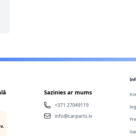
In
alā
Sazinies ar mums
Kon
+371 27049119
Ie
info@carparts.lv
Pr
Sv.
Gar