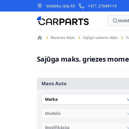
Valdeķu iela 65
+371 27049119
CarParts
Meklē
Rezerves daļas
Sajūgs/-uzkares daļas
S
Sajūga maks. griezes momen
Mans Auto
Marka
Modelis
Modifikācija