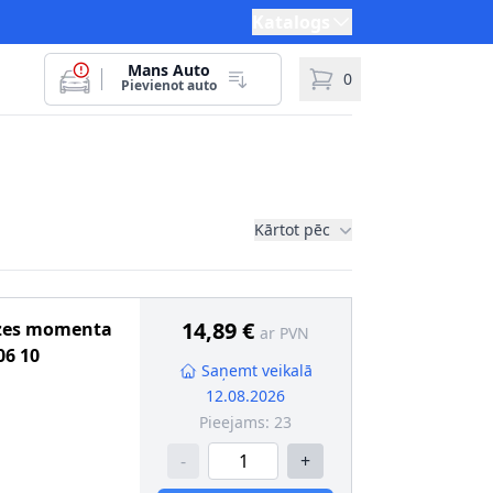
Katalogs
Mans Auto
0
Pievienot auto
Kārtot pēc
14,89 €
ezes momenta
ar PVN
06 10
Saņemt veikalā
12.08.2026
Pieejams:
23
-
+