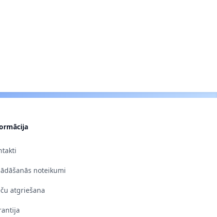
formācija
takti
gādāšanās noteikumi
eču atgriešana
antija