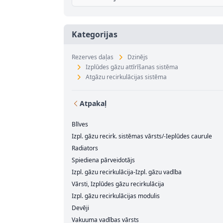
Kategorijas
Rezerves daļas
Dzinējs
Izplūdes gāzu attīrīšanas sistēma
Atgāzu recirkulācijas sistēma
Atpakaļ
Blīves
Izpl. gāzu recirk. sistēmas vārsts/-Ieplūdes caurule
Radiators
Spiediena pārveidotājs
Izpl. gāzu recirkulācija-Izpl. gāzu vadība
Vārsti, Izplūdes gāzu recirkulācija
Izpl. gāzu recirkulācijas modulis
Devēji
Vakuuma vadības vārsts