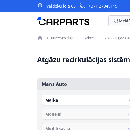
Valdeķu iela 65
+371 27049119
CarParts
Meklē
Rezerves daļas
Dzinējs
Izplūdes gāzu at
Atgāzu recirkulācijas sistē
Mans Auto
Marka
Modelis
Modifikācija