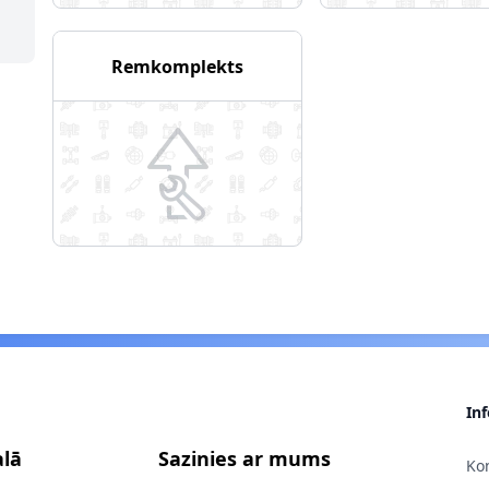
Remkomplekts
In
alā
Sazinies ar mums
Kon