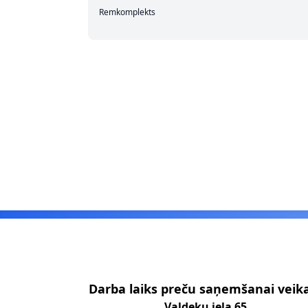
Remkomplekts
Footer
Darba laiks preču saņemšanai veik
Valdeķu iela 65