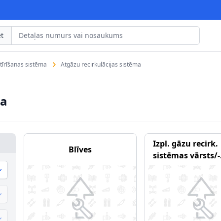
t
tīrīšanas sistēma
Atgāzu recirkulācijas sistēma
ma
Izpl. gāzu recirk.
Blīves
sistēmas vārsts/-
Ieplūdes caurule