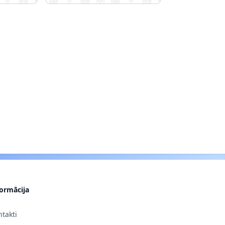
formācija
takti