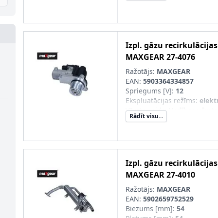
Izpl. gāzu recirkulācija
MAXGEAR
27-4076
Ražotājs:
MAXGEAR
EAN:
5903364334857
Spriegums [V]
:
12
Ekspluatācijas režīms
:
elekt
Vārsta veids
:
Vadības vārsts
Rādīt visu...
Izpl. gāzu recirkulācija
MAXGEAR
27-4010
Ražotājs:
MAXGEAR
EAN:
5902659752529
Biezums [mm]
:
54