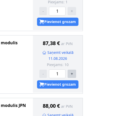
Pieejams:
1
-
+
Pievienot grozam
87,38 €
s modulis
ar PVN
Saņemt veikalā
11.08.2026
Pieejams:
10
-
+
Pievienot grozam
88,00 €
s modulis
JPN
ar PVN
Saņemt veikalā