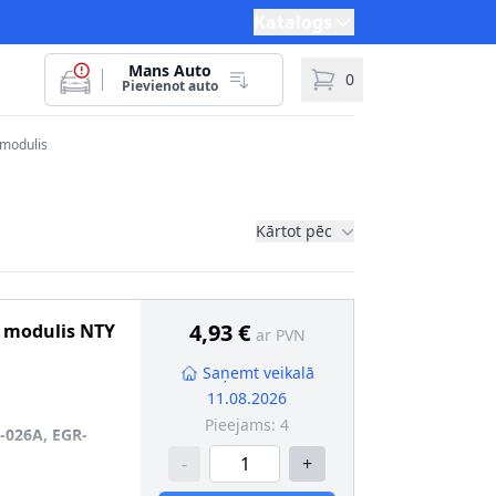
Katalogs
Mans Auto
0
Pievienot auto
s modulis
Kārtot pēc
4,93 €
s modulis
NTY
ar PVN
Saņemt veikalā
11.08.2026
Pieejams:
4
026A, EGR-
-
+