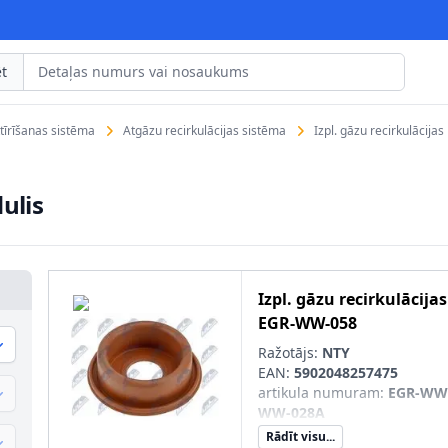
t
tīrīšanas sistēma
Atgāzu recirkulācijas sistēma
Izpl. gāzu recirkulācija
ulis
Izpl. gāzu recirkulācija
EGR-WW-058
Ražotājs:
NTY
EAN:
5902048257475
artikula numuram
:
EGR-WW-
WW-028A
Rādīt visu...