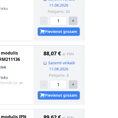
11.08.2026
risks
Pieejams:
26
-
+
Pievienot grozam
88,07 €
s modulis
ar PVN
RM211136
Saņemt veikalā
ive
11.08.2026
Pieejams:
8
risks
nformācija
:
ar
-
+
 2
:
ar izpl. gāzu
Pievienot grozam
 det.(īpaši
89,62 €
s modulis
JPN
ar PVN