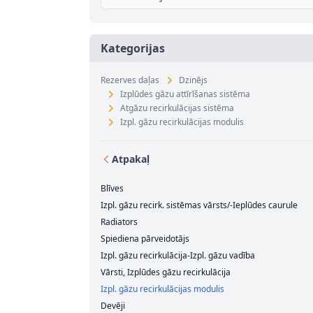
Kategorijas
Rezerves daļas
Dzinējs
Izplūdes gāzu attīrīšanas sistēma
Atgāzu recirkulācijas sistēma
Izpl. gāzu recirkulācijas modulis
Atpakaļ
Blīves
Izpl. gāzu recirk. sistēmas vārsts/-Ieplūdes caurule
Radiators
Spiediena pārveidotājs
Izpl. gāzu recirkulācija-Izpl. gāzu vadība
Vārsti, Izplūdes gāzu recirkulācija
Izpl. gāzu recirkulācijas modulis
Devēji