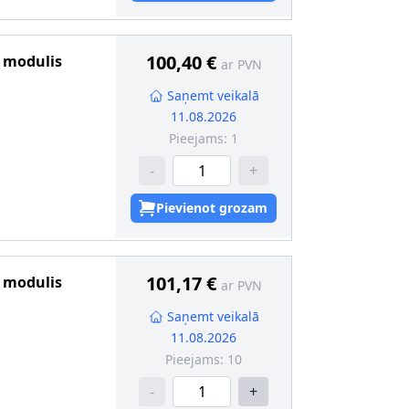
100,40 €
s modulis
ar PVN
Saņemt veikalā
11.08.2026
Pieejams:
1
-
+
Pievienot grozam
101,17 €
s modulis
ar PVN
Saņemt veikalā
11.08.2026
Pieejams:
10
-
+