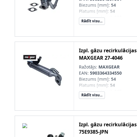
Biezums [mm]
:
54
Platums [mm]
:
54
Augstums [mm]
:
330
Rādīt visu...
Kvalitāte/Klase
:
Easy Fit
Izpl. gāzu recirkulācija
MAXGEAR
27-4046
Ražotājs:
MAXGEAR
EAN:
5903364334550
Biezums [mm]
:
54
Platums [mm]
:
54
Augstums [mm]
:
365
Rādīt visu...
Kvalitāte/Klase
:
Easy Fit
Izpl. gāzu recirkulācija
75E9385-JPN