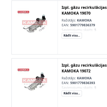
Izpl. gāzu recirkulācija
KAMOKA
19070
Ražotājs:
KAMOKA
EAN:
5901779836379
Savienojumu skaits
:
5
Rādīt visu...
Izpl. gāzu recirkulācija
KAMOKA
19072
Ražotājs:
KAMOKA
EAN:
5901779836393
Savienojumu skaits
:
5
Rādīt visu...