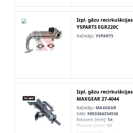
Izpl. gāzu recirkulācija
YSPARTS
EGR220C
Ražotājs:
YSPARTS
Izpl. gāzu recirkulācija
MAXGEAR
27-4044
Ražotājs:
MAXGEAR
EAN:
5903364334536
Biezums [mm]
:
54
Platums [mm]
:
54
Augstums [mm]
:
339