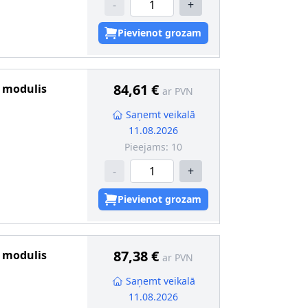
-
+
matisks
Pievienot grozam
 2
:
ar izpl. gāzu
84,61 €
s modulis
ar PVN
Saņemt veikalā
11.08.2026
Pieejams:
10
-
+
Pievienot grozam
nformācija
:
ar
87,38 €
s modulis
ar PVN
Saņemt veikalā
11.08.2026