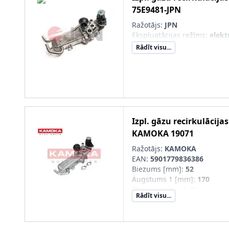
75E9481-JPN
Ražotājs:
JPN
Ekspluatācijas režīms
:
elekt
Rādīt visu...
Izpl. gāzu recirkulācija
KAMOKA
19071
Ražotājs:
KAMOKA
EAN:
5901779836386
Biezums [mm]
:
52
Augstums 1 [mm]
:
170
Platums 1 [mm]
:
73
Rādīt visu...