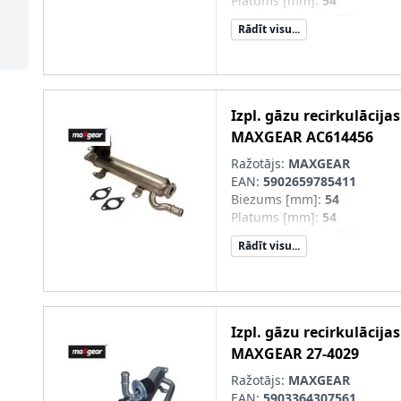
Platums [mm]
:
54
Augstums [mm]
:
390
Rādīt visu...
Ekspluatācijas režīms
:
pnei
Papildu artikuls/Papildu info
recirkulācijas vārstu
Izpl. gāzu recirkulācija
MAXGEAR
AC614456
Ražotājs:
MAXGEAR
EAN:
5902659785411
Biezums [mm]
:
54
Platums [mm]
:
54
Augstums [mm]
:
330
Rādīt visu...
Kvalitāte/Klase
:
Easy Fit
Papildus artikuls/Papildus i
blīvi
Izpl. gāzu recirkulācija
MAXGEAR
27-4029
Ražotājs:
MAXGEAR
EAN:
5903364307561