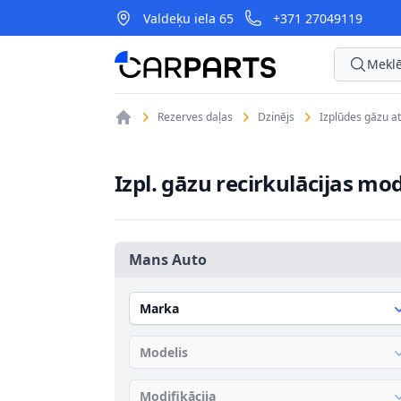
Valdeķu iela 65
+371 27049119
CarParts
Meklē
Rezerves daļas
Dzinējs
Izplūdes gāzu at
Izpl. gāzu recirkulācijas mod
Mans Auto
Marka
Modelis
Modifikācija