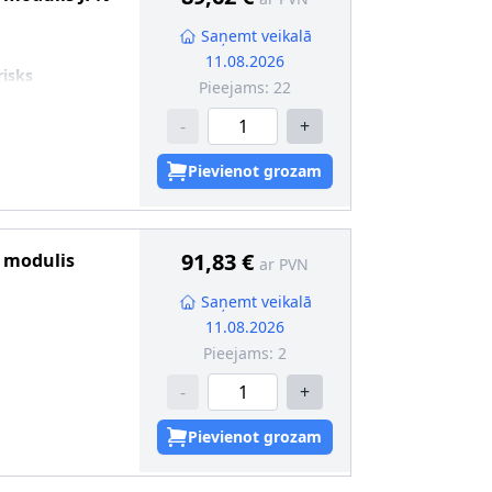
Saņemt veikalā
11.08.2026
risks
Pieejams:
22
-
+
Pievienot grozam
91,83 €
s modulis
ar PVN
Saņemt veikalā
11.08.2026
Pieejams:
2
-
+
Pievienot grozam