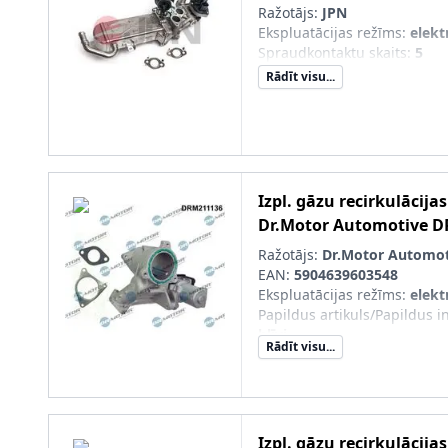
Ražotājs:
JPN
Ekspluatācijas režīms
:
elekt
Spraudkontaktu skaits
:
5
Rādīt visu...
Izpl. gāzu recirkulācija
Dr.Motor Automotive
D
Ražotājs:
Dr.Motor Automot
EAN:
5904639603548
Ekspluatācijas režīms
:
elekt
Papildus artikuls/Papildus i
blīvi
Rādīt visu...
Papildu artikuls/Papildu info
recirkulācijas vārstu
Jaunā det. obl. jāsal. ar veco
OE/oriģ. det. Nr.)
:
Izpl. gāzu recirkulācija