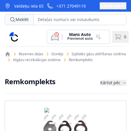
Katalogs
Valdeķu iela 65
+371 27049119
Meklēt
Mans Auto
CarParts
0
Pievienot auto
Rezerves daļas
Dzinējs
Izplūdes gāzu attīrīšanas sistēma
Atgāzu recirkulācijas sistēma
Remkomplekts
Remkomplekts
Kārtot pēc