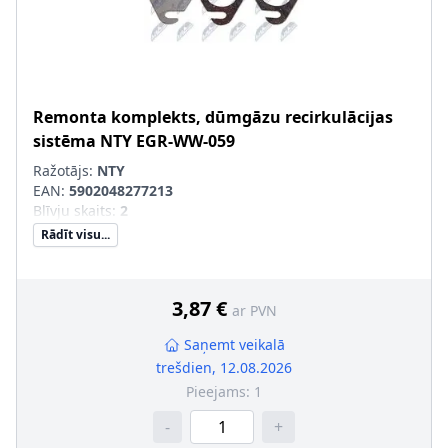
Remonta komplekts, dūmgāzu recirkulācijas
sistēma
NTY
EGR-WW-059
Ražotājs:
NTY
EAN:
5902048277213
Blīvju skaits
:
2
Rādīt visu...
3,87 €
ar PVN
Saņemt veikalā
trešdien, 12.08.2026
Pieejams:
1
-
+