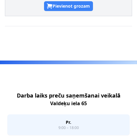
Pievienot grozam
Footer
Darba laiks preču saņemšanai veikalā
Valdeķu iela 65
Pr.
9:00 – 18:00