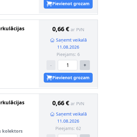
Pievienot grozam
0,66 €
irkulācijas
ar PVN
Saņemt veikalā
11.08.2026
Pieejams:
6
-
+
Pievienot grozam
0,66 €
irkulācijas
ar PVN
Saņemt veikalā
11.08.2026
Pieejams:
62
s kolektors