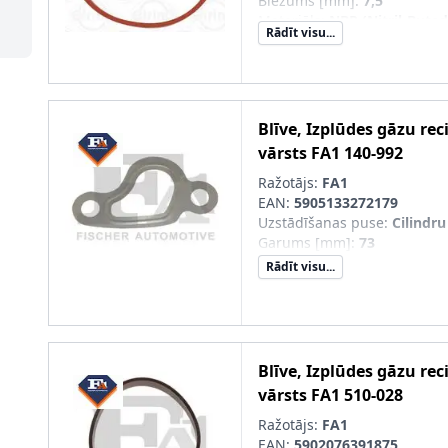
Biezums [mm]
:
7,5
Materiāls
:
NBR (Nitril-Buta
Rādīt visu...
Iekšējais diametrs [mm]
:
55
Ārējais diametrs [mm]
:
59,2
Blīve, Izplūdes gāzu rec
vārsts
FA1
140-992
Ražotājs:
FA1
EAN:
5905133272179
Uzstādīšanas puse
:
Cilindru
Garums [mm]
:
73
Rādīt visu...
Blīve, Izplūdes gāzu rec
vārsts
FA1
510-028
Ražotājs:
FA1
EAN:
5902076391875