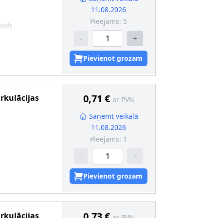
11.08.2026
Pieejams:
5
auds
-
+
Pievienot grozam
0,71 €
irkulācijas
ar PVN
Saņemt veikalā
11.08.2026
Pieejams:
1
-
+
Pievienot grozam
0,73 €
irkulācijas
ar PVN