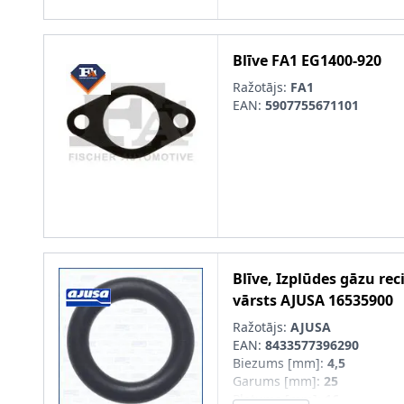
Blīve
FA1
EG1400-920
Ražotājs:
FA1
EAN:
5907755671101
Blīve, Izplūdes gāzu rec
vārsts
AJUSA
16535900
Ražotājs:
AJUSA
EAN:
8433577396290
Biezums [mm]
:
4,5
Garums [mm]
:
25
Platums [mm]
:
16