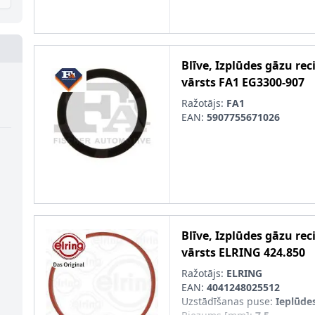
Blīve, Izplūdes gāzu rec
vārsts
FA1
EG3300-907
Ražotājs:
FA1
EAN:
5907755671026
Blīve, Izplūdes gāzu rec
vārsts
ELRING
424.850
Ražotājs:
ELRING
EAN:
4041248025512
Uzstādīšanas puse
:
Ieplūde