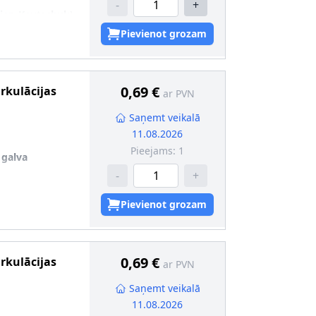
-
+
dien-Kautschuk)
,8
Pievienot grozam
0,69 €
irkulācijas
ar PVN
Saņemt veikalā
11.08.2026
Pieejams:
1
 galva
-
+
Pievienot grozam
0,69 €
irkulācijas
ar PVN
Saņemt veikalā
11.08.2026