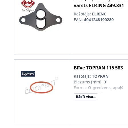
vārsts
ELRING
449.831
Ražotājs:
ELRING
EAN:
4041248190289
Blīve
TOPRAN
115 583
Ražotājs:
TOPRAN
Biezums [mm]
:
3
Forma
:
O-gredzens, apaļš
Materiāls
:
MVQ
Rādīt visu...
Iekšējais diametrs [mm]
:
55
Ārējais diametrs [mm]
:
61