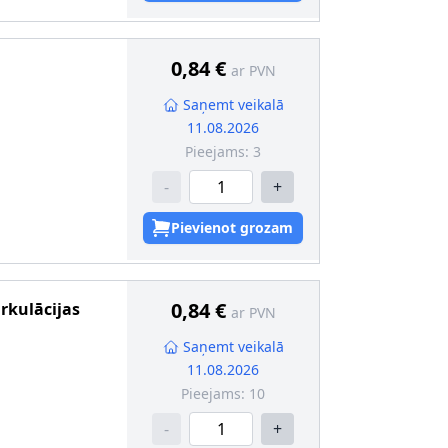
0,84 €
ar PVN
Saņemt veikalā
11.08.2026
Pieejams:
3
-
+
Pievienot grozam
0,84 €
irkulācijas
ar PVN
Saņemt veikalā
11.08.2026
Pieejams:
10
-
+