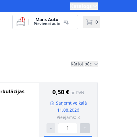
Katalogs
Mans Auto
0
Pievienot auto
Kārtot pēc
0,50 €
irkulācijas
ar PVN
Saņemt veikalā
11.08.2026
Pieejams:
8
-
+