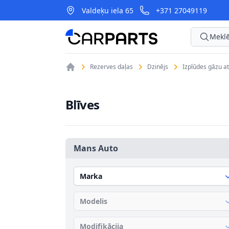
Valdeķu iela 65
+371 27049119
CarParts
Meklē
Rezerves daļas
Dzinējs
Izplūdes gāzu at
Blīves
Mans Auto
Marka
Modelis
Modifikācija