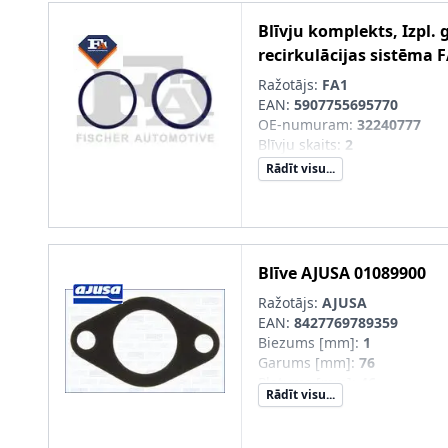
Blīvju komplekts, Izpl. 
recirkulācijas sistēma
F
Ražotājs:
FA1
EAN:
5907755695770
OE-numuram
:
32240777
Blīvju skaits
:
2
Rādīt visu...
Blīve
AJUSA
01089900
Ražotājs:
AJUSA
EAN:
8427769789359
Biezums [mm]
:
1
Garums [mm]
:
76
Platums [mm]
:
46
Rādīt visu...