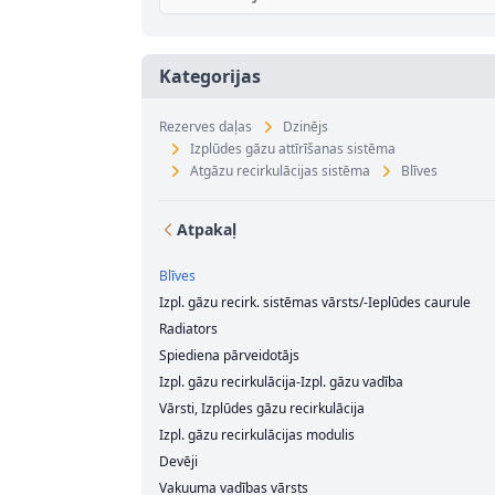
Kategorijas
Rezerves daļas
Dzinējs
Izplūdes gāzu attīrīšanas sistēma
Atgāzu recirkulācijas sistēma
Blīves
Atpakaļ
Blīves
Izpl. gāzu recirk. sistēmas vārsts/-Ieplūdes caurule
Radiators
Spiediena pārveidotājs
Izpl. gāzu recirkulācija-Izpl. gāzu vadība
Vārsti, Izplūdes gāzu recirkulācija
Izpl. gāzu recirkulācijas modulis
Devēji
Vakuuma vadības vārsts