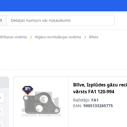
t
tīrīšanas sistēma
Atgāzu recirkulācijas sistēma
Blīves
Blīve, Izplūdes gāzu rec
vārsts
FA1
120-994
Ražotājs:
FA1
EAN:
5905133265775