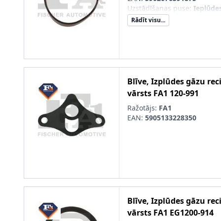
Uzstādīšanas puse
:
Ieplūde
Rādīt visu...
Blīve, Izplūdes gāzu rec
vārsts
FA1
120-991
Ražotājs:
FA1
EAN:
5905133228350
Blīve, Izplūdes gāzu rec
vārsts
FA1
EG1200-914