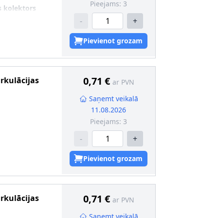
Pieejams:
3
s kolektors
-
+
Pievienot grozam
0,71 €
irkulācijas
ar PVN
Saņemt veikalā
11.08.2026
Pieejams:
3
-
+
Pievienot grozam
0,71 €
irkulācijas
ar PVN
Saņemt veikalā