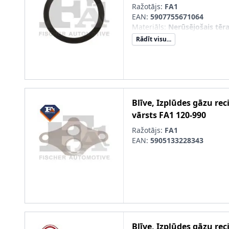
Ražotājs:
FA1
EAN:
5907755671064
Materiāls
:
Nerūsējošais tēr
Rādīt visu...
Blīve, Izplūdes gāzu rec
vārsts
FA1
120-990
Ražotājs:
FA1
EAN:
5905133228343
Blīve, Izplūdes gāzu rec